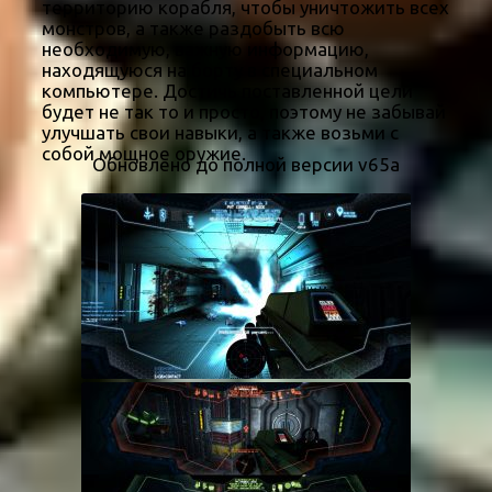
территорию корабля, чтобы уничтожить всех
монстров, а также раздобыть всю
необходимую, важную информацию,
находящуюся на борту в специальном
компьютере. Достичь поставленной цели
будет не так то и просто, поэтому не забывай
улучшать свои навыки, а также возьми с
собой мощное оружие.
Обновлено до полной версии v65a