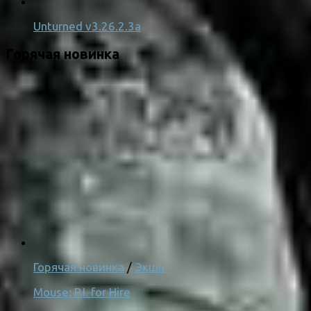
Unturned v3.26.2.3a
Горячая новинка
Горячая новинка
/
Экшн
Mouse: P.I. for Hire