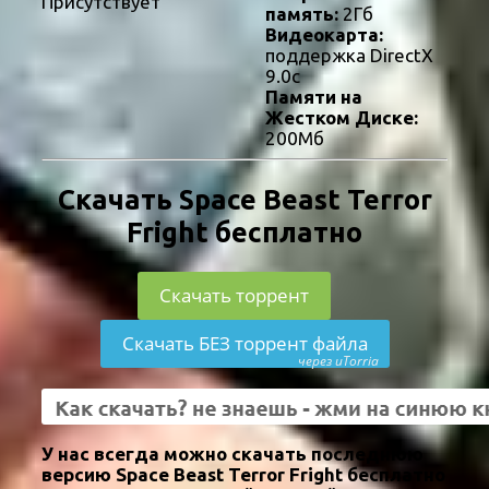
Присутствует
память:
2Гб
Видеокарта:
поддержка DirectX
9.0c
Памяти на
Жестком Диске:
200Мб
Скачать Space Beast Terror
Fright бесплатно
Скачать торрент
Скачать БЕЗ торрент файла
через uTorria
У нас всегда можно скачать последнюю
версию Space Beast Terror Fright бесплатно