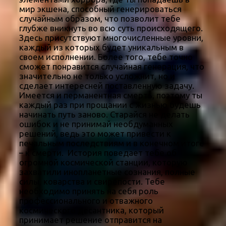
мир экшена, способный генерироваться
случайным образом, что позволит тебе
глубже вникнуть во всю суть происходящего.
Здесь присутствуют многочисленные уровни,
каждый из которых будет уникальным в
своем исполнении. Более того, тебе точно
сможет понравится случайная генерация, что
значительно не только усложнит, но и
сделает интересней поставленную задачу.
Имеется и перманентная смерть, поэтому ты
каждый раз при прощании с жизнью будешь
начинать путь заново. Старайся не делать
ошибок и не принимай необдуманных
решений, ведь это может привести к
печальным последствиям и в конечном итоге
– к смерти. История поведает тебе об
огромной космической станции, которую
захватили инопланетные сознания, полные
силы, коварства и свирепости. Тебе
необходимо принять на себя роль
профессионального и отважного
космического десантника, который
принимает решение отправится на