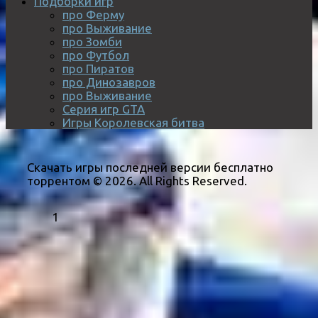
Подборки игр
про Ферму
про Выживание
про Зомби
про Футбол
про Пиратов
про Динозавров
про Выживание
Серия игр GTA
Игры Королевская битва
Скачать игры последней версии бесплатно
торрентом © 2026. All Rights Reserved.
1