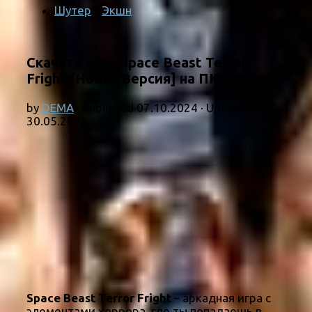
Шутер
/
Экшн
Скачать игру Space Beast Terror
Fright [Новая Версия] на ПК
by
DEMA
· Published
07.10.2024
· Updated
30.05.2025
Space Beast Terror Fright
– аркадная игра с
элементами хоррора, где ты попадаешь в