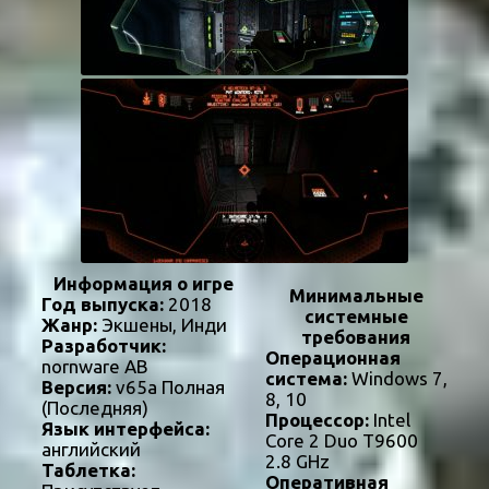
Информация о игре
Минимальные
Год выпуска:
2018
системные
Жанр:
Экшены, Инди
требования
Разработчик:
Операционная
nornware AB
система:
Windows 7,
Версия:
v65a Полная
8, 10
(Последняя)
Процессор:
Intel
Язык интерфейса:
Core 2 Duo T9600
английский
2.8 GHz
Таблетка:
Оперативная