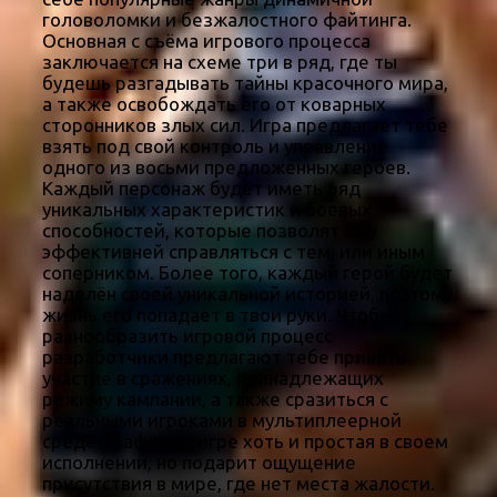
головоломки и безжалостного файтинга.
Основная с съёма игрового процесса
заключается на схеме три в ряд, где ты
будешь разгадывать тайны красочного мира,
а также освобождать его от коварных
сторонников злых сил. Игра предлагает тебе
взять под свой контроль и управление
одного из восьми предложенных героев.
Каждый персонаж будет иметь ряд
уникальных характеристик и боевых
способностей, которые позволят ему
эффективней справляться с тем, или иным
соперником. Более того, каждый герой будет
наделён своей уникальной историей, поэтому
жизнь его попадает в твои руки. Чтобы
разнообразить игровой процесс
разработчики предлагают тебе принять
участие в сражениях, принадлежащих
режиму кампании, а также сразиться с
реальными игроками в мультиплеерной
среде. Графика в игре хоть и простая в своем
исполнении, но подарит ощущение
присутствия в мире, где нет места жалости.