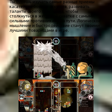
Ты будешь изучать самые разные приемы
касательно боевых искусств, развивать
таланты своего персонажа, чтобы
столкнуться в жестокой схватке с самыми
сильными противниками на пути. Логическое
мышление и быстродействие станут твоими
лучшими товарищами в игре.