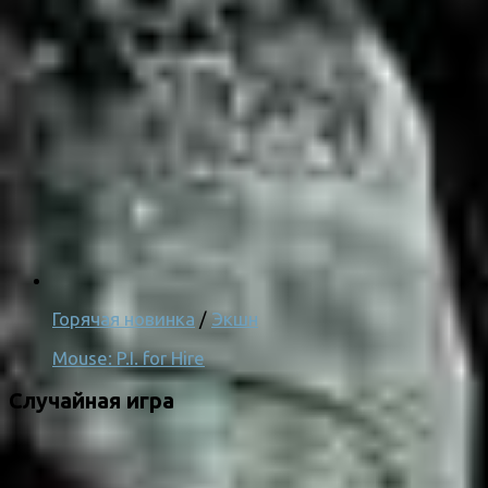
Горячая новинка
/
Экшн
Mouse: P.I. for Hire
Случайная игра