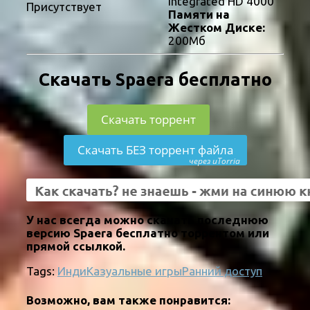
Integrated HD 4000
Присутствует
Памяти на
Жестком Диске:
200Мб
Скачать Spaera бесплатно
Скачать торрент
Скачать БЕЗ торрент файла
через uTorria
У нас всегда можно скачать последнюю
версию Spaera бесплатно торрентом или
прямой ссылкой.
Tags:
Инди
Казуальные игры
Ранний доступ
Возможно, вам также понравится: