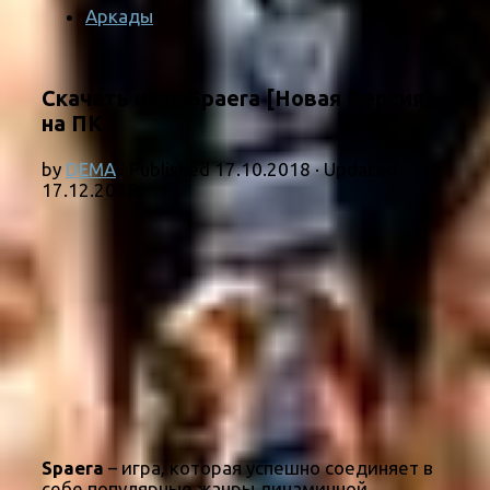
Аркады
Скачать игру Spaera [Новая Версия]
на ПК
by
DEMA
· Published
17.10.2018
· Updated
17.12.2018
Spaera
– игра, которая успешно соединяет в
себе популярные жанры динамичной