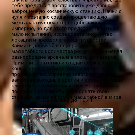
тебе предстоит восстановить уже давно
заброшенную космическую станцию. Начни с
нуля и поэтапно создай процветающую
межгалактическую горнодобывающую
империю, но для этого предстоит пройти не
мало испытаний, исследовать множество
локаций и преодолеть ряд трудностей.
Займись добычей и переработкой
масштабного количества ресурсов, применяя
разнообразие арсенала вплоть до лазеров.
Примени стратегию и создай сложную сеть
конвейеров, чтобы автоматизировать
производство. Управляй энергосистемами,
заключай выгодные сделки и продавай товар
клиентам со своей галактики. Не забывай
постоянно расширять и дополнять свою
станцию, делая её самой масштабной в мире.
Обновлено до 1.0.41