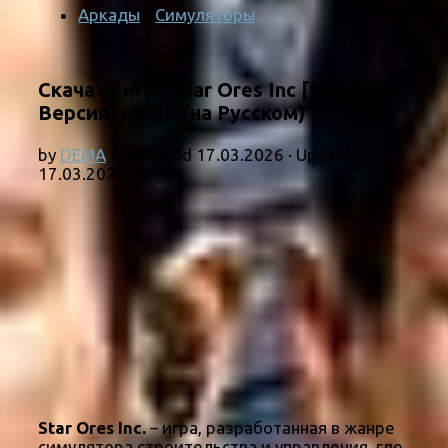
Аркады
/
Симуляторы
Скачать игру Star Ores Inc [Новая
Версия] на ПК (на Русском)
by
DEMA
· Published
17.03.2026
· Updated
17.03.2026
Star Ores Inc.
– игра, разработанная в жанре
симулятора строительства и управления, где