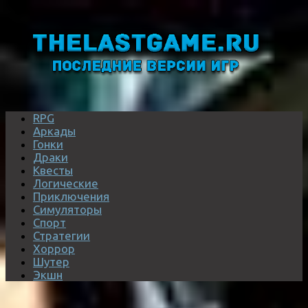
RPG
Аркады
Гонки
Драки
Квесты
Логические
Приключения
Симуляторы
Спорт
Стратегии
Хоррор
Шутер
Экшн