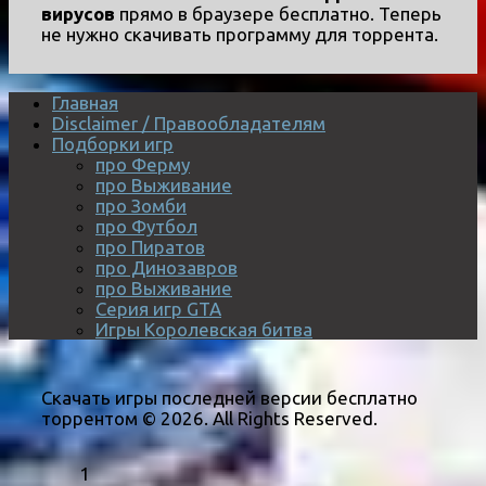
вирусов
прямо в браузере бесплатно. Теперь
не нужно скачивать программу для торрента.
Главная
Disclaimer / Правообладателям
Подборки игр
про Ферму
про Выживание
про Зомби
про Футбол
про Пиратов
про Динозавров
про Выживание
Серия игр GTA
Игры Королевская битва
Скачать игры последней версии бесплатно
торрентом © 2026. All Rights Reserved.
1