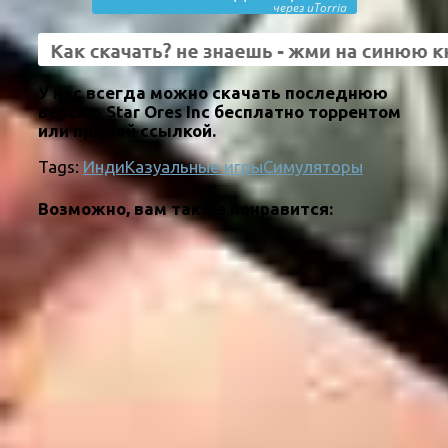
через uTorria
У нас всегда можно скачать последнюю
версию Star Ores Inc бесплатно торрентом
или прямой ссылкой.
Tags:
Инди
Казуальные игры
Симуляторы
Возможно, вам также понравится: