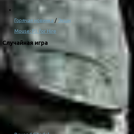
Горячая новинка
/
Экшн
Mouse: P.I. for Hire
Случайная игра