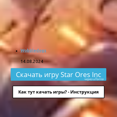
Wobbledogs
14.08.2024
Скачать игру Star Ores Inc
через uTorria
Как тут качать игры? - Инструкция