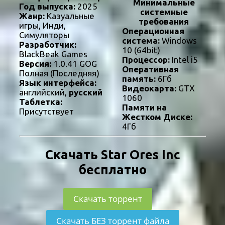
Минимальные
Год выпуска:
2025
системные
Жанр:
Казуальные
требования
игры, Инди,
Операционная
Симуляторы
система:
Windows
Разработчик:
10 (64bit)
BlackBeak Games
Процессор:
Intel i5
Версия:
1.0.41 GOG
Оперативная
Полная (Последняя)
память:
6Гб
Язык интерфейса:
Видеокарта:
GTX
английский,
русский
1060
Таблетка:
Памяти на
Присутствует
Жестком Диске:
4Гб
Скачать Star Ores Inc
бесплатно
Скачать торрент
Скачать БЕЗ торрент файла