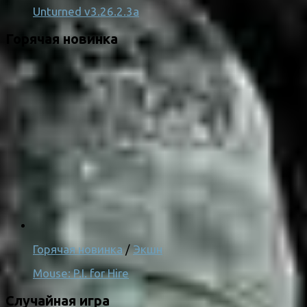
Unturned v3.26.2.3a
Горячая новинка
Горячая новинка
/
Экшн
Mouse: P.I. for Hire
Случайная игра