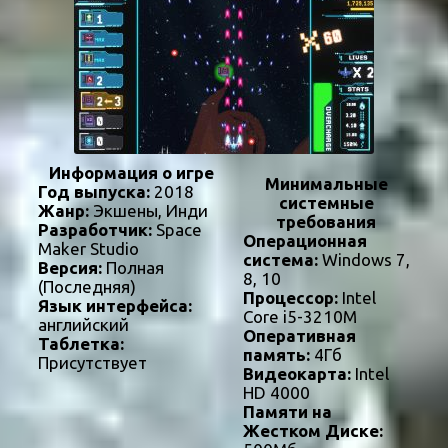
Информация о игре
Минимальные
Год выпуска:
2018
системные
Жанр:
Экшены, Инди
требования
Разработчик:
Space
Операционная
Maker Studio
система:
Windows 7,
Версия:
Полная
8, 10
(Последняя)
Процессор:
Intel
Язык интерфейса:
Core i5-3210M
английский
Оперативная
Таблетка:
память:
4Гб
Присутствует
Видеокарта:
Intel
HD 4000
Памяти на
Жестком Диске: