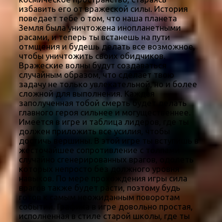
избавить его от вражеской силы. История
поведает тебе о том, что наша планета
Земля была уничтожена инопланетными
расами, и теперь ты встанешь на пути
отмщения и будешь делать все возможное,
чтобы уничтожить своих обидчиков.
Вражеские волны будут создаваться
случайным образом, что сделает твою
задачу не только увлекательной, но и более
сложной для выполнения. Каждая
заполученная тобой смерть будет делать
главного героя сильнее и могущественнее.
Имеется в игре и таблица лидеров, где ты
должен приложить все усилия, чтобы
достичь вершины. В этой игре ты вступишь в
жесточайшее сопротивление с толпами
случайно сгенерированных врагов, одолеть
которых непросто без должного уровня
навыков. По мере прохождения игры сила
врагов также будет расти, поэтому будь
готов к самым неожиданным поворотам
событий. Графика в игре довольно простая,
исполненная в стиле старой школы, где ты