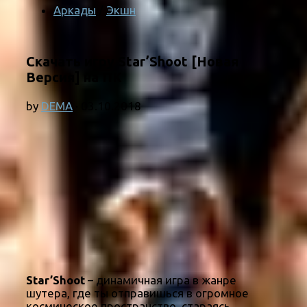
Аркады
/
Экшн
Скачать игру Star’Shoot [Новая
Версия] на ПК
by
DEMA
·
03.10.2018
Star’Shoot
– динамичная игра в жанре
шутера, где ты отправишься в огромное
космическое пространство, стараясь