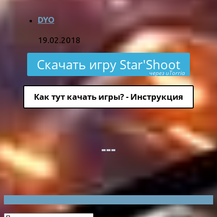
DYO
19.02.2018
Скачать игру Star'Shoot
через uTorria
Как тут качать игры? - Инструкция