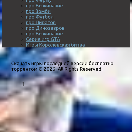
про Выживание
про Зомби
про Футбол
про Пиратов
про Динозавров
про Выживание
Серия игр GTA
Игры Королевская битва
Скачать игры последней версии бесплатно
торрентом © 2026. All Rights Reserved.
1