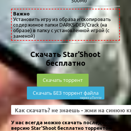
500Мб
Важно
Установить игру из образа и скопировать
содержимое папки DARKSiDER/Crack (на
образе) в папку с установленной игрой (с
заменой)
Скачать Star’Shoot
бесплатно
Скачать торрент
Скачать БЕЗ торрент файла
через uTorria
У нас всегда можно скачать последнюю
версию Star’Shoot бесплатно торрентом