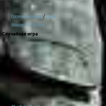
Горячая новинка
/
Экшн
Mouse: P.I. for Hire
Случайная игра