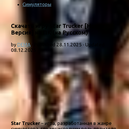
Симуляторы
Скачать игру Star Trucker [Новая
Версия] на ПК (на Русском)
by
DEMA
· Published
28.11.2025
· Updated
08.12.2025
Star Trucker
– игра, разработанная в жанре
симулятора, где мы исполним роль водителя