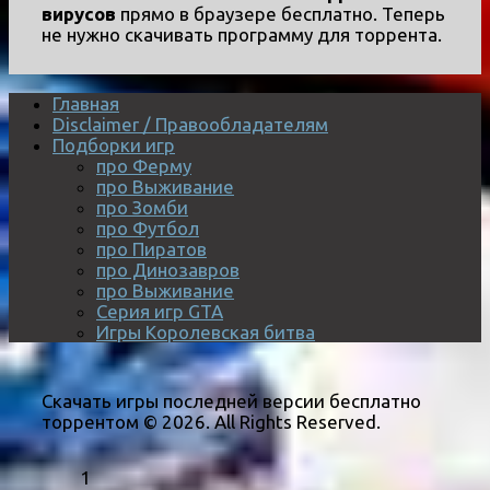
вирусов
прямо в браузере бесплатно. Теперь
не нужно скачивать программу для торрента.
Главная
Disclaimer / Правообладателям
Подборки игр
про Ферму
про Выживание
про Зомби
про Футбол
про Пиратов
про Динозавров
про Выживание
Серия игр GTA
Игры Королевская битва
Скачать игры последней версии бесплатно
торрентом © 2026. All Rights Reserved.
1