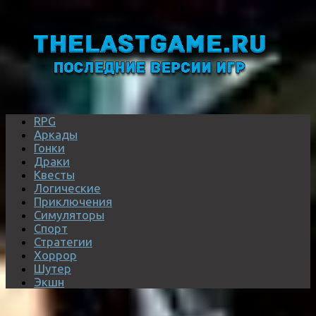
RPG
Аркады
Гонки
Драки
Квесты
Логические
Приключения
Симуляторы
Спорт
Стратегии
Хоррор
Шутер
Экшн