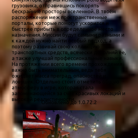
грузовика, отправившись покорять
бескрайние просторы вселенной. В твоём
распоряжении меж пространственные
порталы, которые помогут ускорится и
быстрее прибыть в определенное место
назначения. Миссии будут самыми разными и
к каждой нужно найти особый подход, а
поэтому развивай свою коллекцию
транспортных средств, всячески дополняй её,
а также улучшай профессиональные навыки.
На протяжении всего времени прохождения
важно быть внимательным, ведь тебя
ожидает масса преград, опасностей и
ловушек. Отдельно стоит отметить общую
атмосферу в игре, которая стала
запоминающейся за счёт красивых локаций и
высокой реалистичности.
Обновлено до 1.0.72.2