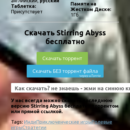
английский,
русский
Памяти на
Таблетка:
Жестком Диске:
Присутствует
1Гб
Скачать Stirring Abyss
бесплатно
Скачать торрент
Скачать БЕЗ торрент файла
через uTorria
У нас всегда можно скачать последнюю
версию Stirring Abyss бесплатно торрентом
или прямой ссылкой.
Tags:
Инди
Приключенческие игры
Ролевые
игры
Стратегии