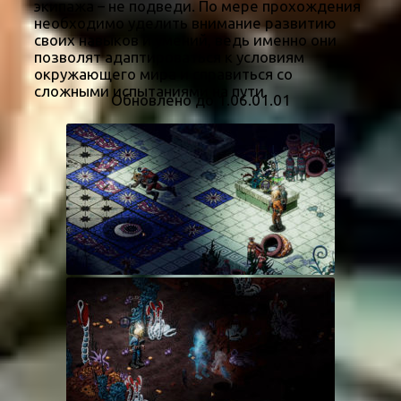
экипажа – не подведи. По мере прохождения
необходимо уделить внимание развитию
своих навыков и умений, ведь именно они
позволят адаптироваться к условиям
окружающего мира и справиться со
сложными испытаниями на пути.
Обновлено до 1.06.01.01