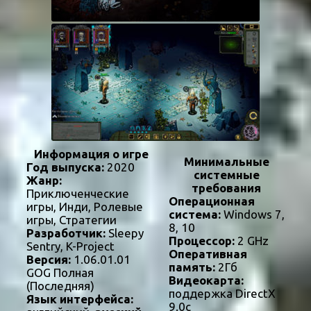
Информация о игре
Минимальные
Год выпуска:
2020
системные
Жанр:
требования
Приключенческие
Операционная
игры, Инди, Ролевые
система:
Windows 7,
игры, Стратегии
8, 10
Разработчик:
Sleepy
Процессор:
2 GHz
Sentry, K-Project
Оперативная
Версия:
1.06.01.01
память:
2Гб
GOG Полная
Видеокарта:
(Последняя)
поддержка DirectX
Язык интерфейса:
9.0c