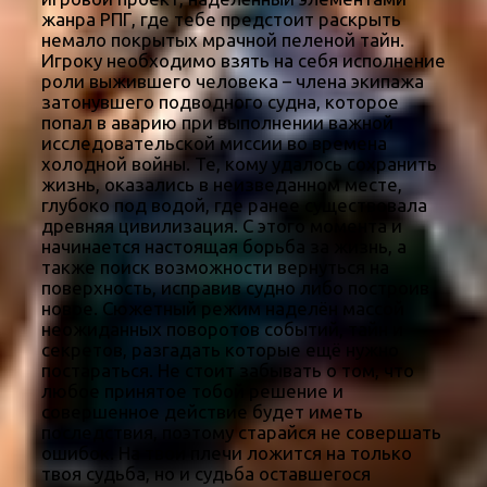
жанра РПГ, где тебе предстоит раскрыть
немало покрытых мрачной пеленой тайн.
Игроку необходимо взять на себя исполнение
роли выжившего человека – члена экипажа
затонувшего подводного судна, которое
попал в аварию при выполнении важной
исследовательской миссии во времена
холодной войны. Те, кому удалось сохранить
жизнь, оказались в неизведанном месте,
глубоко под водой, где ранее существовала
древняя цивилизация. С этого момента и
начинается настоящая борьба за жизнь, а
также поиск возможности вернуться на
поверхность, исправив судно либо построив
новое. Сюжетный режим наделён массой
неожиданных поворотов событий, тайн и
секретов, разгадать которые ещё нужно
постараться. Не стоит забывать о том, что
любое принятое тобой решение и
совершенное действие будет иметь
последствия, поэтому старайся не совершать
ошибок. На твои плечи ложится на только
твоя судьба, но и судьба оставшегося