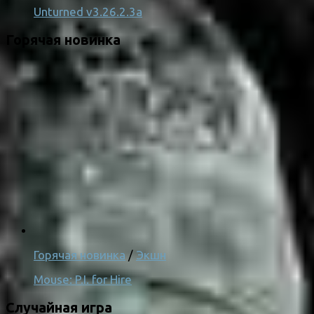
Unturned v3.26.2.3a
Горячая новинка
Горячая новинка
/
Экшн
Mouse: P.I. for Hire
Случайная игра