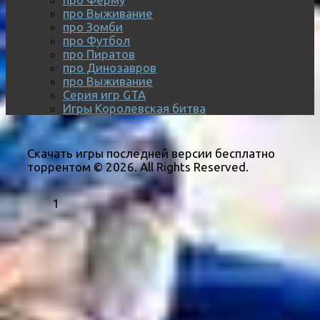
про Выживание
про Зомби
про Футбол
про Пиратов
про Динозавров
про Выживание
Серия игр GTA
Игры Королевская битва
Скачать игры последней версии бесплатно
торрентом © 2026. All Rights Reserved.
1