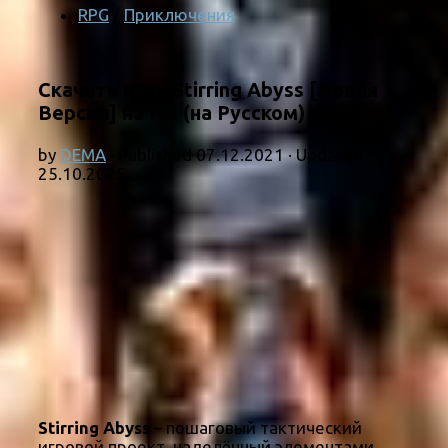
RPG
/
Приключения
Скачать игру Stirring Abyss [Новая
Версия] на ПК (на Русском)
by
DEMA
· Published
07.12.2021
· Updated
25.10.2025
Stirring Abyss
– пошаговый тактический
игровой проект, наделённый элементами