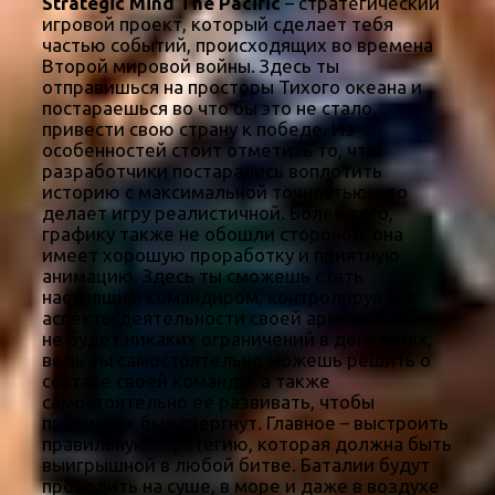
Strategic Mind The Pacific
– стратегический
игровой проект, который сделает тебя
частью событий, происходящих во времена
Второй мировой войны. Здесь ты
отправишься на просторы Тихого океана и
постараешься во что бы это не стало,
привести свою страну к победе. Из
особенностей стоит отметить то, что
разработчики постарались воплотить
историю с максимальной точностью, что
делает игру реалистичной. Более того,
графику также не обошли стороной, она
имеет хорошую проработку и приятную
анимацию. Здесь ты сможешь стать
настоящим командиром, контролируя все
аспекты деятельности своей армии. У тебя
не будет никаких ограничений в действиях,
ведь ты самостоятельно можешь решить о
составе своей команды, а также
самостоятельно ее развивать, чтобы
противник был свергнут. Главное – выстроить
правильную стратегию, которая должна быть
выигрышной в любой битве. Баталии будут
проходить на суше, в море и даже в воздухе