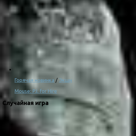
Горячая новинка
/
Экшн
Mouse: P.I. for Hire
Случайная игра