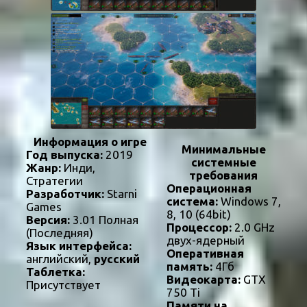
Информация о игре
Минимальные
Год выпуска:
2019
системные
Жанр:
Инди,
требования
Стратегии
Операционная
Разработчик:
Starni
система:
Windows 7,
Games
8, 10 (64bit)
Версия:
3.01 Полная
Процессор:
2.0 GHz
(Последняя)
двух-ядерный
Язык интерфейса:
Оперативная
английский,
русский
память:
4Гб
Таблетка:
Видеокарта:
GTX
Присутствует
750 Ti
Памяти на