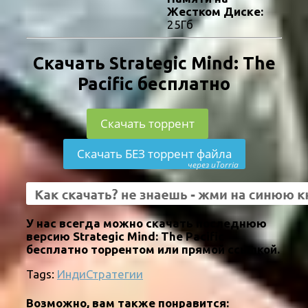
Жестком Диске:
25Гб
Скачать Strategic Mind: The
Pacific бесплатно
Скачать торрент
Скачать БЕЗ торрент файла
через uTorria
У нас всегда можно скачать последнюю
версию Strategic Mind: The Pacific
бесплатно торрентом или прямой ссылкой.
Tags:
Инди
Стратегии
Возможно, вам также понравится: