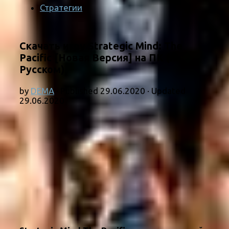
Стратегии
Скачать игру Strategic Mind: The
Pacific [Новая Версия] на ПК (на
Русском)
by
DEMA
· Published
29.06.2020
· Updated
29.06.2020