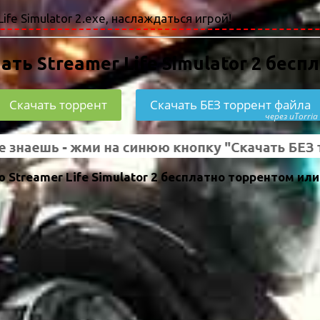
ife Simulator 2.exe, наслаждаться игрой!
ать Streamer Life Simulator 2 бесп
Скачать торрент
Скачать БЕЗ торрент файла
через uTorria
Streamer Life Simulator 2 бесплатно торрентом или