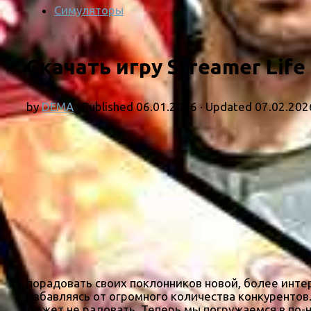
Симуляторы
Скачать игру Streamer Life
by
DEMA
· Published
06.01.2026
· Updated
07.02.202
порадовать своих поклонников новой, более интер
избавляясь от огромного количества конкурентов.
может не радовать. Теперь мы погружаемся в по