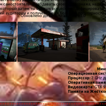
ем самостоятельно создавать своего персонажа, наде
, который затем ты будешь всячески модифицировать, 
ей аудитории и получения ещё большей популярности 
Обновлено до полной версии v1.0
Мин
Операционная сис
Процессор:
2 GHz д
Оперативная памя
Видеокарта:
GTX 9
Памяти на Жестко