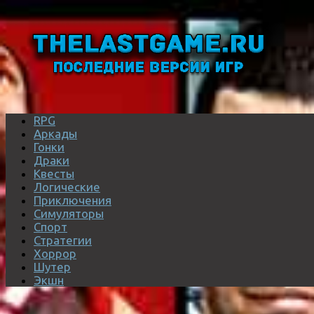
RPG
Аркады
Гонки
Драки
Квесты
Логические
Приключения
Симуляторы
Спорт
Стратегии
Хоррор
Шутер
Экшн