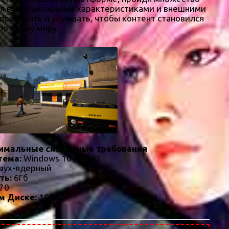
ляя всевозможными характеристиками и внешними
дополнять и улучшать, чтобы контент становился
по всему миру.
имальные системные требования
тема:
Windows 10 (64bit)
вух-ядерный
ть:
6Гб
70
м Диске:
10Гб