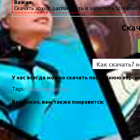
Важно
Скачать архив, распаковать и запустить Streamer L
Скач
У нас всегда можно скачать последнюю версию 
Tags:
Инди
Симуляторы
Возможно, вам также понравится: