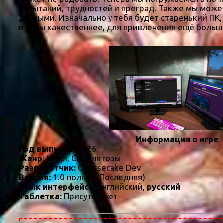
испытаний, трудностей и преград. Также мы мож
данными. Изначально у тебя будет старенький ПК
в разы качественнее, для привлечения ещё больш
Информация о игре
Год выпуска:
2026
Жанр:
Инди, Симуляторы
Разработчик:
Cheesecake Dev
Версия:
1.0 полная (Последняя)
Язык интерфейса:
английский,
русский
Таблетка:
Присутствует