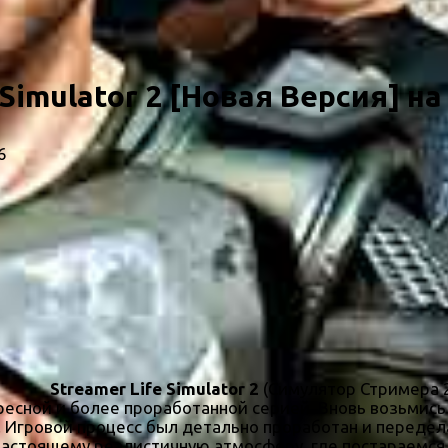
 Simulator 2 [Новая Версия] на
6
Streamer Life Simulator 2
(Симулятор Стримера 2
есной и более проработанной серией. Вновь возьмись з
 Игровой процесс был детально проработан и передела
-настоящему реалистичную атмосферу, где постараемся