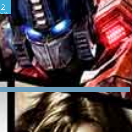
 2
orria