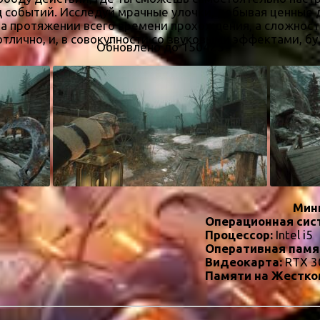
д событий. Исследуй мрачные улочки, добывая ценные д
а протяжении всего времени прохождения, а сложность 
отлично, и, в совокупности со звуковыми эффектами, б
Обновлено до 150425
Мин
Операционная сис
Процессор:
Intel i5
Оперативная памя
Видеокарта:
RTX 3
Памяти на Жестко