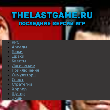
RPG
Аркады
Гонки
Драки
Квесты
Логические
Приключения
Симуляторы
Спорт
Стратегии
Хоррор
Шутер
Экшн