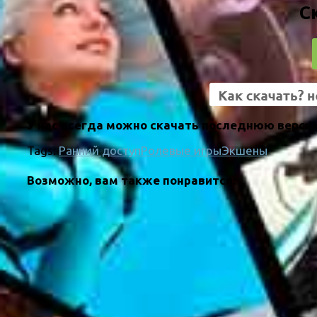
С
У нас всегда можно скачать последнюю версию 
Tags:
Ранний доступ
Ролевые игры
Экшены
Возможно, вам также понравится: