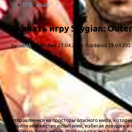
RPG
/
Экшн
Скачать игру Stygian: Oute
by
DEMA
· Published
27.04.2025
· Updated
29.04.202
отправляемся на просторы опасного мира, которы
пройти множество испытаний, избегая ловушек и
отобрать твою жизнь. Игра предлагает полную св