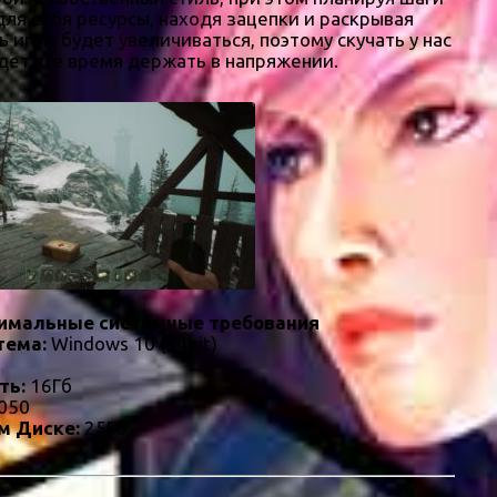
ля себя ресурсы, находя зацепки и раскрывая
игры будет увеличиваться, поэтому скучать у нас
удет всё время держать в напряжении.
имальные системные требования
тема:
Windows 10 (64bit)
ть:
16Гб
050
м Диске:
25Гб