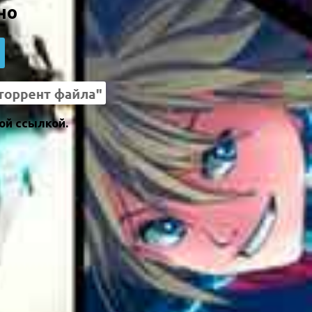
но
ой ссылкой.