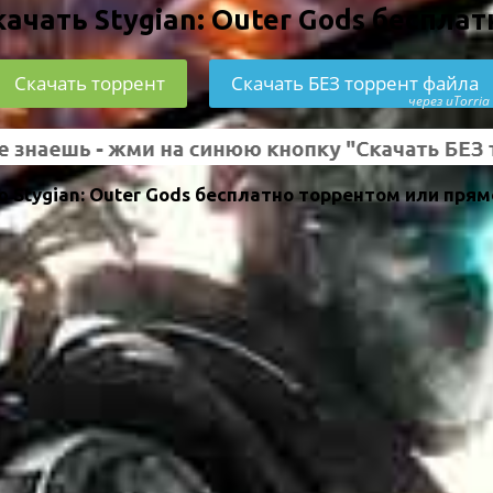
качать Stygian: Outer Gods бесплат
Скачать торрент
Скачать БЕЗ торрент файла
через uTorria
Stygian: Outer Gods бесплатно торрентом или прям