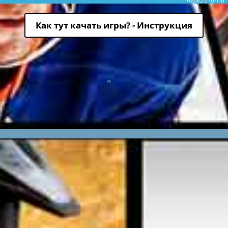
через uTorria
Как тут качать игры? - Инструкция