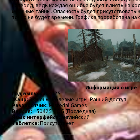
наперед, ведь каждая ошибка будет влиять на хо
мрачные тайны. Опасность будет присутствовать н
точно не будет времени. Графика проработана на 
Информация о игре
Год выпуска:
2025
Жанр:
Экшены, Ролевые игры, Ранний доступ
Разработчик:
Misterial Games
Версия:
150425 GOG (Последняя)
Язык интерфейса:
английский
Таблетка:
Присутствует