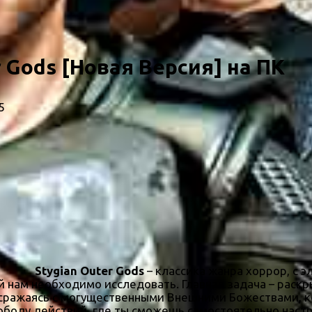
r Gods [Новая Версия] на ПК
5
Stygian Outer Gods
– классика жанра хоррор, с 
й нам необходимо исследовать. Главная задача – раскр
 сражаясь с могущественными Внешними Божествами, к
ободу действий, где ты сможешь самостоятельно настр