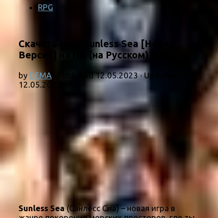
RPG
Скачать игру Sunless Sea [Новая
Версия] на ПК (на Русском)
by
DEMA
· Published
12.05.2023
· Updated
12.05.2023
Sunless Sea
(Санлесс Сиа) – новая игра в
жанре покорения морских просторов, где ты