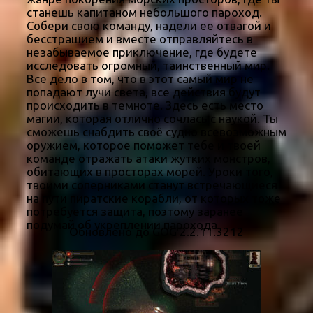
станешь капитаном небольшого пароход.
Собери свою команду, надели ее отвагой и
бесстрашием и вместе отправляйтесь в
незабываемое приключение, где будете
исследовать огромный, таинственный мир.
Все дело в том, что в этот самый мир не
попадают лучи света, все действия будут
происходить в темноте. Здесь есть место
магии, которая отлично сочлась с наукой. Ты
сможешь снабдить своё судно всевозможным
оружием, которое поможет тебе и твоей
команде отражать атаки жутких монстров,
обитающих в просторах морей. Уроки того,
твоими соперниками станут встречающиеся
на пути пиратские корабли, от которых тоже
потребуется защита, поэтому заранее
подумай об укреплении парохода.
Обновлено до GOG 2.2.11.3212