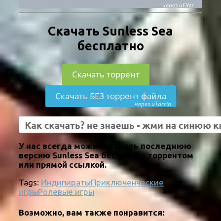
через uFiler
Скачать Sunless Sea
бесплатно
Скачать торрент
Скачать БЕЗ торрент файла
через uTorria
У нас всегда можно скачать последнюю
версию Sunless Sea бесплатно торрентом
или прямой ссылкой.
Tags:
Инди
пираты
Приключенческие
игры
Ролевые игры
Возможно, вам также понравится: