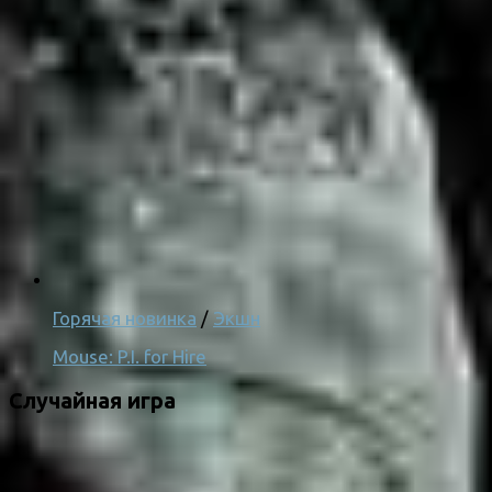
Горячая новинка
/
Экшн
Mouse: P.I. for Hire
Случайная игра