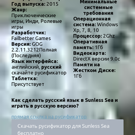
Минимальные
Год выпуска:
2015
системные
Жанр:
требования
Приключенческие
Операционная
игры, Инди, Ролевые
система:
Windows
игры
Xp, 7, 8, 10
Разработчик:
Процессор:
2Ghz
Failbetter Games
Оперативная
Версия:
GOG
память:
1Гб
2.2.11.3212Полная
Видеокарта:
(Последняя)
DirectX версии 9.0c
Язык интерфейса:
Памяти на
английский,
русский
Жестком Диске:
скачайте русификатор
1Гб
Таблетка:
Присутствует
Как сделать русский язык в Sunless Sea и
играть в русскую версию?
прямая ссылка на русификатор
Скачать русификатор для Sunless Sea
бесплатно