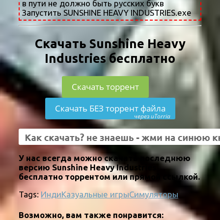
в пути не должно быть русских букв
Запустить SUNSHINE HEAVY INDUSTRIES.exe
Скачать Sunshine Heavy
Industries бесплатно
Скачать торрент
Скачать БЕЗ торрент файла
через uTorria
У нас всегда можно скачать последнюю
версию Sunshine Heavy Industries
бесплатно торрентом или прямой ссылкой.
Tags:
Инди
Казуальные игры
Симуляторы
Возможно, вам также понравится: