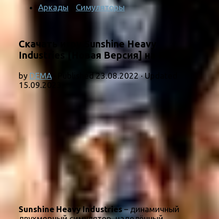
Аркады
/
Симуляторы
Скачать игру Sunshine Heavy
Industries [Новая Версия] на ПК
by
DEMA
· Published
23.08.2022
· Updated
15.09.2023
Sunshine Heavy Industries
– динамичный
двухмерный симулятор, наделённый