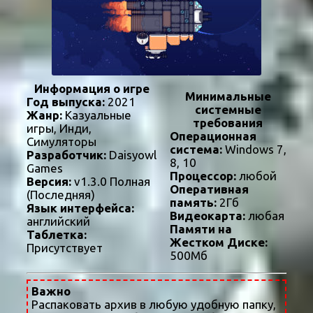
Информация о игре
Минимальные
Год выпуска:
2021
системные
Жанр:
Казуальные
требования
игры, Инди,
Операционная
Симуляторы
система:
Windows 7,
Разработчик:
Daisyowl
8, 10
Games
Процессор:
любой
Версия:
v1.3.0 Полная
Оперативная
(Последняя)
память:
2Гб
Язык интерфейса:
Видеокарта:
любая
английский
Памяти на
Таблетка:
Жестком Диске:
Присутствует
500Мб
Важно
Распаковать архив в любую удобную папку,