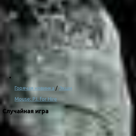
Горячая новинка
/
Экшн
Mouse: P.I. for Hire
Случайная игра