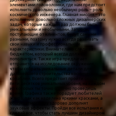
элементами головоломки, где нам предстоит
исполнить довольно необычную роль – роль
космического инженера. Главная миссия – это
исполнение довольно сложных дизайнерских
задач, которые каждый раз должны быть
уникальными и необычными. Запросы,
поступающие от клиентов, будут самыми
разными, поэтому нужно всегда развивать
свои навыки и профессиональные
характеристики. Внимательно следи за
бюджетом, который всегда должен
пополняться. Также игра предлагает
отправится на исследование окружения,
чтобы собрать уникальные детали для
дальнейшего строительства космических
кораблей. Всего предстоит пройти около
пяти десятков уникальных уровня, на каждом
из которых ты точно отлично проведешь
время. Графика также порадует любителей
жанра, так как наделена яркими красками, а
общую атмосферу здорово дополнят
звуковые эффекты. Пройди все испытания и
сделай все, чтобы стать лучшим дизайнером