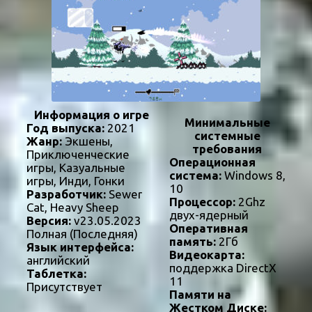
Информация о игре
Минимальные
Год выпуска:
2021
системные
Жанр:
Экшены,
требования
Приключенческие
Операционная
игры, Казуальные
система:
Windows 8,
игры, Инди, Гонки
10
Разработчик:
Sewer
Процессор:
2Ghz
Cat, Heavy Sheep
двух-ядерный
Версия:
v23.05.2023
Оперативная
Полная (Последняя)
память:
2Гб
Язык интерфейса:
Видеокарта:
английский
поддержка DirectX
Таблетка:
11
Присутствует
Памяти на
Жестком Диске: