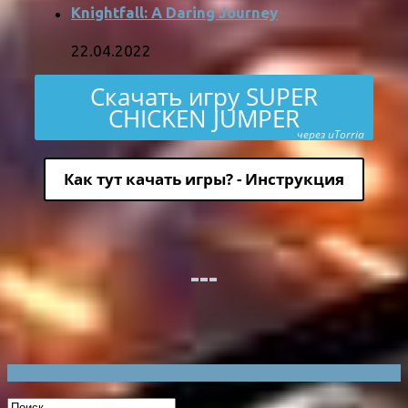
Knightfall: A Daring Journey
22.04.2022
Скачать игру SUPER
CHICKEN JUMPER
через uTorria
Как тут качать игры? - Инструкция