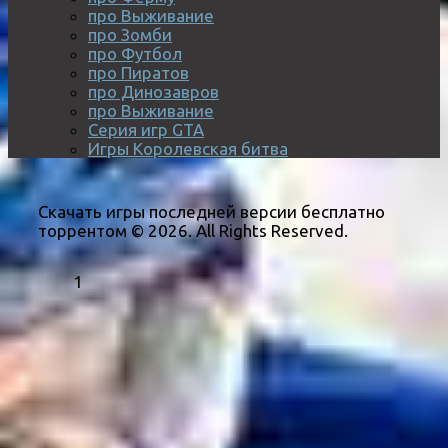
про Выживание
про Зомби
про Футбол
про Пиратов
про Динозавров
про Выживание
Серия игр GTA
Игры Королевская битва
Скачать игры последней версии бесплатно
торрентом © 2026. All Rights Reserved.
1