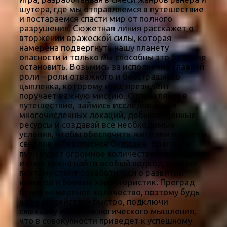
шутера, где мы отправляемся в путешествие
и постараемся спасти мир от полного
разрушения. Сюжетная линия расскажет о
вторжении вражеской силы, которая
намерена подвергнуть нашу планету
опасности и только мы способны это безумие
остановить. Возьмись за исполнение главной
роли – роли отважного и бесстрашного
цыпленка, которому мисс президент
поручает важную миссию. Отправляйся в
путешествие, займись исследованием
многочисленных локаций, добывай ценные
ресурсы и создавай все необходимые
условия, чтобы обеспечить жителям планеты
светлое и безопасное будущее. Врагов на
пути будет огромное количество и к каждому
из них нужно найти особый подход, именно
поэтому стоит позаботиться о развитии
навыков и боевых характеристик. Преград
будет немереное количество, поэтому будь
на чеку, действуй быстро, подключи
смекалку и навыки логического мышления,
что в совокупности приведет к успешному