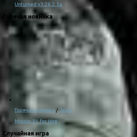
Unturned v3.26.2.3a
Горячая новинка
Горячая новинка
/
Экшн
Mouse: P.I. for Hire
Случайная игра