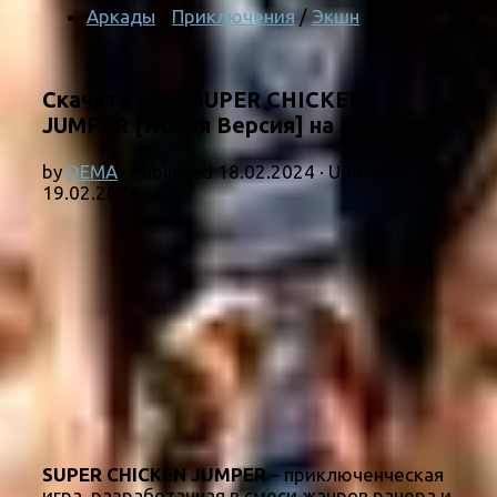
Аркады
/
Приключения
/
Экшн
Скачать игру SUPER CHICKEN
JUMPER [Новая Версия] на ПК
by
DEMA
· Published
18.02.2024
· Updated
19.02.2024
SUPER CHICKEN JUMPER
– приключенческая
игра, разработанная в смеси жанров ранера и