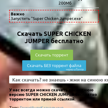
200Мб
Важно
Запустить "Super Chicken Jumper.exe"
Скачать SUPER CHICKEN
JUMPER бесплатно
Скачать торрент
Скачать БЕЗ торрент файла
через uTorria
У нас всегда можно скачать последнюю
версию SUPER CHICKEN JUMPER бесплатно
торрентом или прямой ссылкой.
Tags:
Гонки
Инди
Казуальные