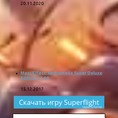
20.11.2020
Mass Effect: Andromeda Super Deluxe
Edition v.1.10
15.12.2017
Скачать игру Superflight
через uTorria