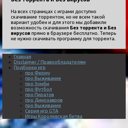
На всех страницах с играми доступно
скачивание торрентом, но не всем такой
вариант удобен и для этого мы добавили
возможность скачивания
Без торрента и Без
вирусов
прямо в браузере бесплатно. Теперь
не нужно скачивать программу для торрента.
Главная
Disclaimer / Правообладателям
Подборки игр
про Ферму
про Выживание
про Зомби
про Футбол
про Пиратов
про Динозавров
про Выживание
Серия игр GTA
Игры Королевская битва