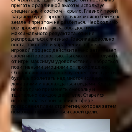
прыгать с различной высоты используя
специальный костюм – крыло. Главной твоей
задачей будет пролететь как можно ближе к
земле и при этом не разбиться. Необходимо
все просчитать так, чтобы достичь
максимального результата, от и не
распрощаться с жизнью. Графика довольно
поста, такое же и управление, но весь
игровой процесс действительно затягивает
своей интересностью. Ты сможешь получить
от игры максимум удовольствия и набраться
позитивными эмоциями от прохождения.
Отправляйся в опасное путешествие, где ты
будешь пролетать над многочисленными
локациями и наслаждаться видами. Здесь
необходимо применять смекалку и
тщательно каждое действие. Старайся
использовать свои знания в сфере
построения плана стратегии, которая затем
поможет тебе добиться своей цели.