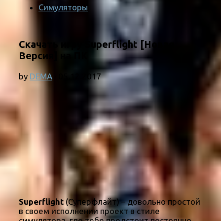
Симуляторы
Скачать игру Superflight [Новая
Версия] на ПК
by
DEMA
·
05.12.2017
Superflight
(Суперфлайт) – довольно простой
в своем исполнении проект в стиле
симулятора, где тебе предстоит постоянно