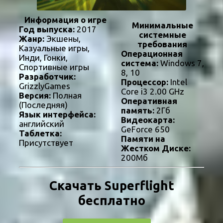
Информация о игре
Минимальные
Год выпуска:
2017
системные
Жанр:
Экшены,
требования
Казуальные игры,
Операционная
Инди, Гонки,
система:
Windows 7,
Спортивные игры
8, 10
Разработчик:
Процессор:
Intel
GrizzlyGames
Core i3 2.00 GHz
Версия:
Полная
Оперативная
(Последняя)
память:
2Гб
Язык интерфейса:
Видеокарта:
английский
GeForce 650
Таблетка:
Памяти на
Присутствует
Жестком Диске:
200Мб
Скачать Superflight
бесплатно