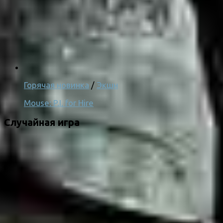
Горячая новинка
/
Экшн
Mouse: P.I. for Hire
Случайная игра