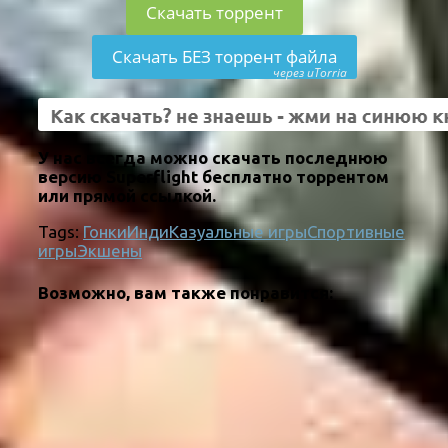
Скачать торрент
Скачать БЕЗ торрент файла
через uTorria
У нас всегда можно скачать последнюю
версию Superflight бесплатно торрентом
или прямой ссылкой.
Tags:
Гонки
Инди
Казуальные игры
Спортивные
игры
Экшены
Возможно, вам также понравится: