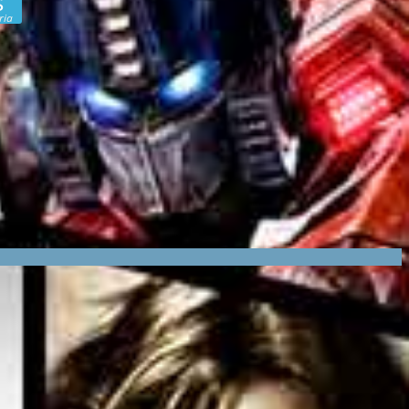
s
ria