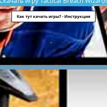
Скачать игру Tactical Breach Wizard
через uTor
Как тут качать игры? - Инструкция