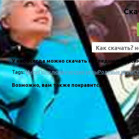
Ска
У нас всегда можно скачать последнюю версию 
Tags:
Инди
Приключенческие игры
Ролевые игры
С
Возможно, вам также понравится: