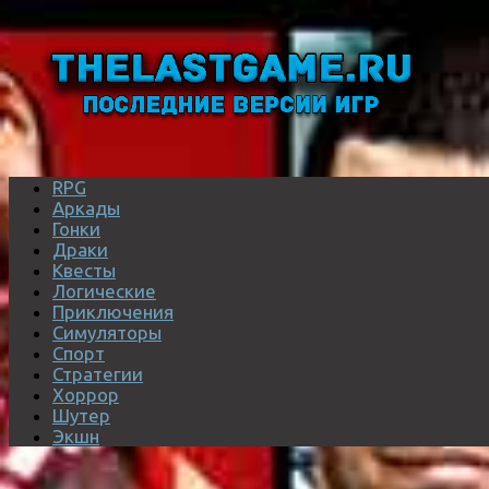
RPG
Аркады
Гонки
Драки
Квесты
Логические
Приключения
Симуляторы
Спорт
Стратегии
Хоррор
Шутер
Экшн