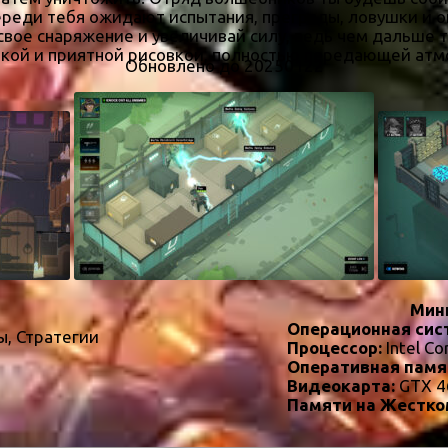
реди тебя ожидают испытания, преграды, ловушки и оп
свое снаряжение и увеличивай силу, ведь чем дальше 
ткой и приятной рисовкой, полностью передающей атм
Обновлено до 20250122
Мин
Операционная сис
ы, Стратегии
Процессор:
Intel Co
Оперативная памя
Видеокарта:
GTX 4
Памяти на Жестко