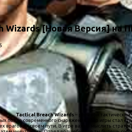
ch Wizards [Новая Версия] на П
5
Tactical Breach Wizards
– ролевой тактический 
рых полно современного снаряжения. Мир игры стал ст
х врагов на своем пути. В игре важно мыслить стратег
 затем уничтожить. Отряд волшебников ты будешь соб