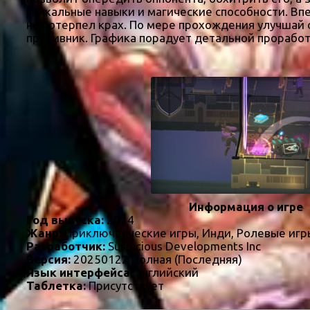
уникальные навыки и магические способности. Впе
не потерпел крах. По мере прохождения улучшай 
противник. Графика порадует детальной прорабо
Информация о игре
Год выпуска:
2024
Жанр:
Приключенческие игры, Инди, Ролевые игр
Разработчик:
Suspicious Developments Inc
Версия:
20250122 Полная (Последняя)
Язык интерфейса:
английский
Таблетка:
Присутствует