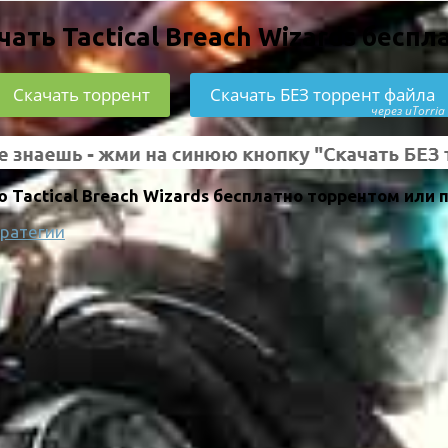
чать Tactical Breach Wizards беспл
Скачать торрент
Скачать БЕЗ торрент файла
через uTorria
Tactical Breach Wizards бесплатно торрентом или 
тратегии