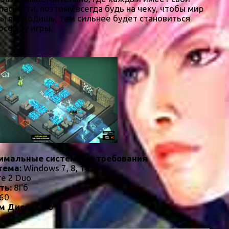
асности, поэтому всегда будь на чеку, чтобы мир
ты проходишь, тем сильнее будет становиться
осферу игры.
имальные системные требования
тема:
Windows 7, 8, 10
re 2 Duo
ть:
8Гб
60
м Диске:
3Гб