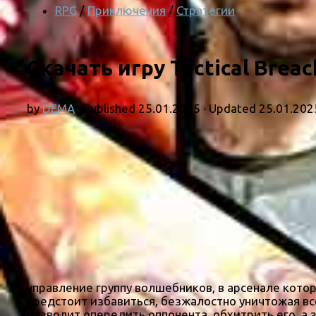
RPG
/
Приключения
/
Стратегии
Скачать игру Tactical Brea
by
DEMA
· Published
25.01.2025
· Updated
25.01.202
управление группу волшебников, в арсенале кото
предстоит избавиться, безжалостно уничтожая все
позволит опередить оппонента, обхитрить его, а