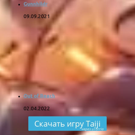
Gunnhildr
09.09.2021
Out of Reach
02.04.2022
Скачать игру Taiji
через uTorria