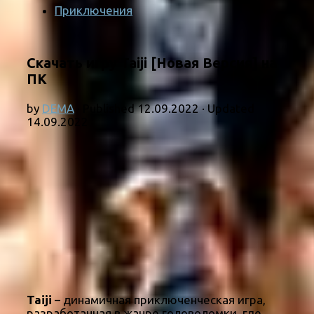
Приключения
Скачать игру Taiji [Новая Версия] на
ПК
by
DEMA
· Published
12.09.2022
· Updated
14.09.2022
Taiji
– динамичная приключенческая игра,
разработанная в жанре головоломки, где