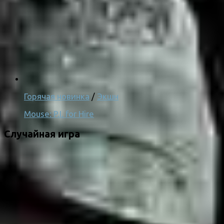
Горячая новинка
/
Экшн
Mouse: P.I. for Hire
Случайная игра