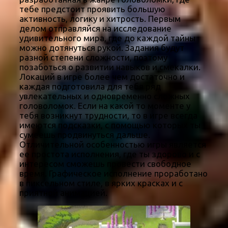
тебе предстоит проявить большую
активность, логику и хитрость. Первым
делом отправляйся на исследование
удивительного мира, где до каждой тайны
можно дотянуться рукой. Задания будут
разной степени сложности, поэтому
позаботься о развитии навыков и смекалки.
Локаций в игре более чем достаточно и
каждая подготовила для тебя ряд
увлекательных и одновременно сложных
головоломок. Если на какой то моменте у
тебя возникнут трудности, то в игре всегда
имеются подсказки, с помощью которых ты
сумеешь продвинуться дальше.
Отличительной особенностью игры является
ее простота исполнения, где ты здорово и с
интересом сможешь провести свободное
время. Графическое исполнение проработано
в пиксельном стиле, в ярких красках и с
приятной анимацией.