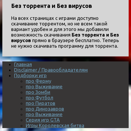
Без торрента и Без вирусов
На всех страницах с играми доступно
скачивание торрентом, но не всем такой
вариант удобен и для этого мы добавили
возможность скачивания
Без торрента и Без
вирусов
прямо в браузере бесплатно. Теперь
не нужно скачивать программу для торрента.
Главная
Disclaimer / Правообладателям
Подборки игр
про Ферму
про Выживание
про Зомби
про Футбол
про Пиратов
про Динозавров
про Выживание
Серия игр GTA
Игры Королевская битва