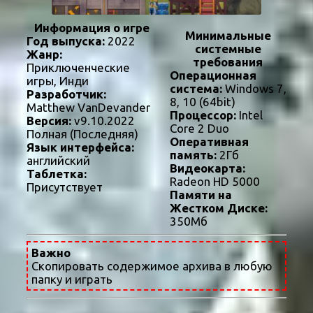
Информация о игре
Минимальные
Год выпуска:
2022
системные
Жанр:
требования
Приключенческие
Операционная
игры, Инди
система:
Windows 7,
Разработчик:
8, 10 (64bit)
Matthew VanDevander
Процессор:
Intel
Версия:
v9.10.2022
Core 2 Duo
Полная (Последняя)
Оперативная
Язык интерфейса:
память:
2Гб
английский
Видеокарта:
Таблетка:
Radeon HD 5000
Присутствует
Памяти на
Жестком Диске:
350Мб
Важно
Скопировать содержимое архива в любую
папку и играть