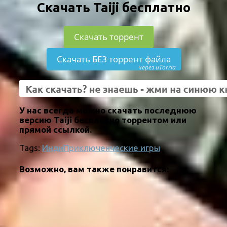
Скачать Taiji бесплатно
Скачать торрент
Скачать БЕЗ торрент файла
через uTorria
У нас всегда можно скачать последнюю
версию Taiji бесплатно торрентом или
прямой ссылкой.
Tags:
Инди
Приключенческие игры
Возможно, вам также понравится: