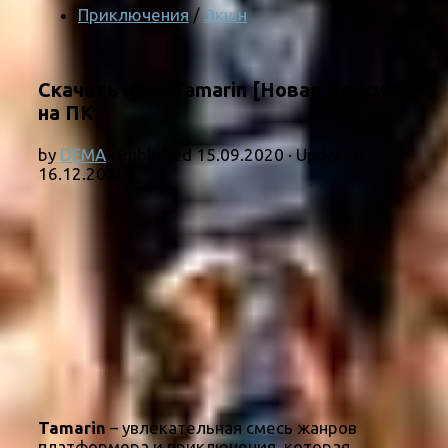
Приключения
/
Экшн
Скачать игру Tamarin [Новая Версия]
на ПК
by
DEMA
· Published
15.09.2020
· Updated
16.12.2020
Tamarin
– увлекательная смесь жанров
платформера и приключения, которая