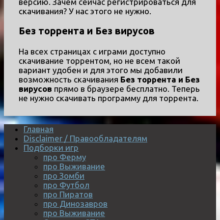
версию. Зачем сейчас регистрироваться для
скачивания? У нас этого не нужно.
Без торрента и Без вирусов
На всех страницах с играми доступно
скачивание торрентом, но не всем такой
вариант удобен и для этого мы добавили
возможность скачивания
Без торрента и Без
вирусов
прямо в браузере бесплатно. Теперь
не нужно скачивать программу для торрента.
Главная
Disclaimer / Правообладателям
Подборки игр
про Ферму
про Выживание
про Зомби
про Футбол
про Пиратов
про Динозавров
про Выживание