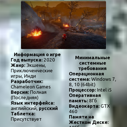
Информация о игре
Минимальные
Год выпуска:
2020
системные
Жанр:
Экшены,
требования
Приключенческие
Операционная
игры, Инди
система:
Windows 7,
Разработчик:
8, 10 (64bit)
Chameleon Games
Процессор:
Intel i5
Версия:
Полная
Оперативная
(Последняя)
память:
8Гб
Язык интерфейса:
Видеокарта:
GTX
английский,
русский
460
Таблетка:
Памяти на
Присутствует
Жестком Диске: