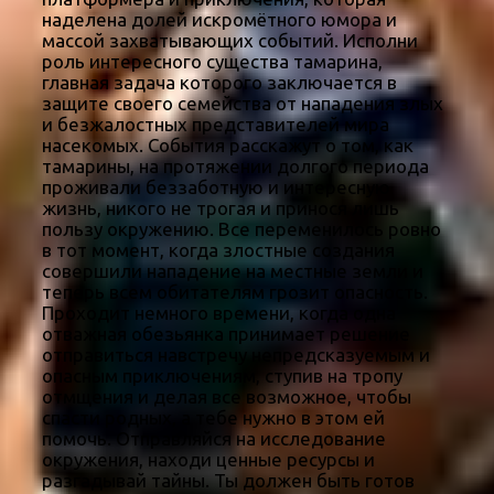
наделена долей искромётного юмора и
массой захватывающих событий. Исполни
роль интересного существа тамарина,
главная задача которого заключается в
защите своего семейства от нападения злых
и безжалостных представителей мира
насекомых. События расскажут о том, как
тамарины, на протяжении долгого периода
проживали беззаботную и интересную
жизнь, никого не трогая и принося лишь
пользу окружению. Все переменилось ровно
в тот момент, когда злостные создания
совершили нападение на местные земли и
теперь всем обитателям грозит опасность.
Проходит немного времени, когда одна
отважная обезьянка принимает решение
отправиться навстречу непредсказуемым и
опасным приключениям, ступив на тропу
отмщения и делая все возможное, чтобы
спасти родных, а тебе нужно в этом ей
помочь. Отправляйся на исследование
окружения, находи ценные ресурсы и
разгадывай тайны. Ты должен быть готов