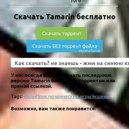
10Гб
Скачать Tamarin бесплатно
Скачать торрент
Скачать БЕЗ торрент файла
через uTorria
У нас всегда можно скачать последнюю
версию Tamarin бесплатно торрентом или
прямой ссылкой.
Tags:
Инди
Приключенческие игры
Экшены
Возможно, вам также понравится: