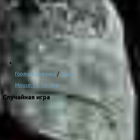
Горячая новинка
/
Экшн
Mouse: P.I. for Hire
Случайная игра