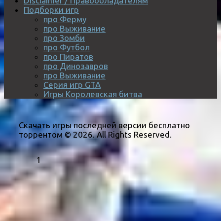
Disclaimer / Правообладателям
Подборки игр
про Ферму
про Выживание
про Зомби
про Футбол
про Пиратов
про Динозавров
про Выживание
Серия игр GTA
Игры Королевская битва
Скачать игры последней версии бесплатно
торрентом © 2026. All Rights Reserved.
1