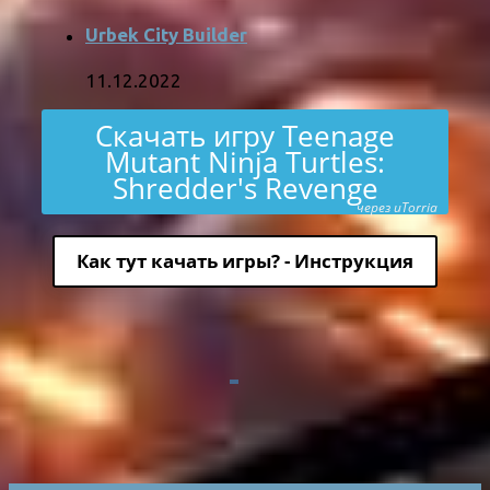
Urbek City Builder
11.12.2022
Скачать игру Teenage
Mutant Ninja Turtles:
Shredder's Revenge
через uTorria
Как тут качать игры? - Инструкция