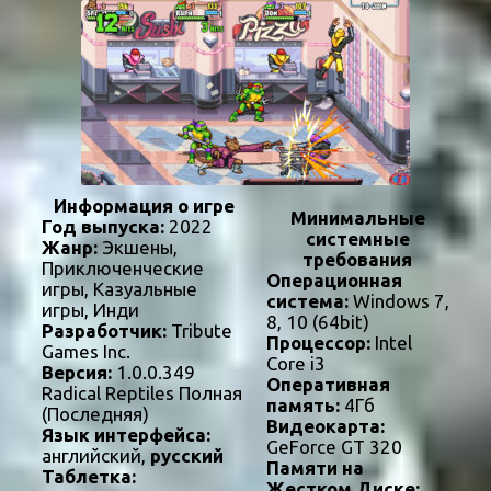
Информация о игре
Минимальные
Год выпуска:
2022
системные
Жанр:
Экшены,
требования
Приключенческие
Операционная
игры, Казуальные
система:
Windows 7,
игры, Инди
8, 10 (64bit)
Разработчик:
Tribute
Процессор:
Intel
Games Inc.
Core i3
Версия:
1.0.0.349
Оперативная
Radical Reptiles Полная
память:
4Гб
(Последняя)
Видеокарта:
Язык интерфейса:
GeForce GT 320
английский,
русский
Памяти на
Таблетка:
Жестком Диске: