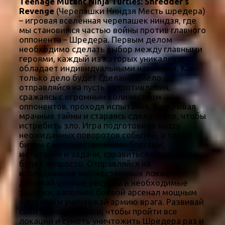
Teenage Mutant Ninja Turtles: Shredder’s
Revenge
(Черепашки Ниндзя Месть шредера)
– игровая вселенная черепашек ниндзя, где
мы становимся частью войны против главного
оппонента – Шредера. Первым делом
необходимо сделать выбор между главными
героями, каждый из которых уникален и
обладает индивидуальными навыками. Как
только дело будет сделано, смело
отправляйся на пусть сопротивления,
сражаясь с огромным количеством
оппонентов, проходя испытания, раскрывая
мрачные тайны и стараясь сделать все, чтобы
истребить зло. Игра подготовила массу
неожиданных поворотов событий, а также
битвы с могущественными боссами,
испытания и задачи, справиться с которыми
будет непросто. Отправляйся на
исследование множественных локаций,
добывай ценные ресурсы и необходимые
зацепки, заполняй боевой арсенал мощным
оружием и уничтожай армию врага. Развивай
свои боевые навыки, чтобы пройти все
локации и суметь уничтожить Шредера раз и