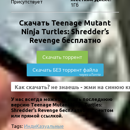
Присутствует
1Гб
Скачать Teenage Mutant
Ninja Turtles: Shredder’s
Revenge бесплатно
Скачать торрент
Скачать БЕЗ торрент файла
через uTorria
У нас всегда можно скачать последнюю
версию Teenage Mutant Ninja Turtles:
Shredder’s Revenge бесплатно торрентом
или прямой ссылкой.
Tags:
Инди
Казуальные