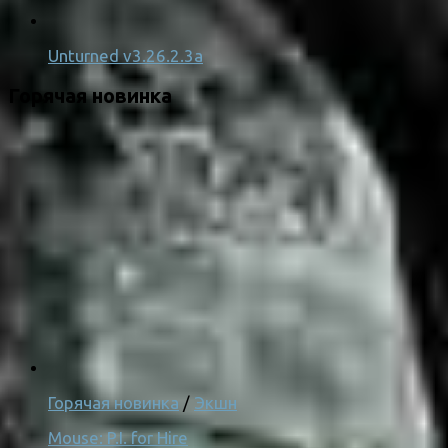
Unturned v3.26.2.3a
Горячая новинка
Горячая новинка
/
Экшн
Mouse: P.I. for Hire