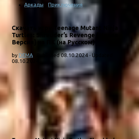
Аркады
/
Приключения
Скачать игру Teenage Mutant Ninja
Turtles: Shredder’s Revenge [Новая
Версия] на ПК (на Русском)
by
DEMA
· Published
08.10.2024
· Updated
08.10.2024