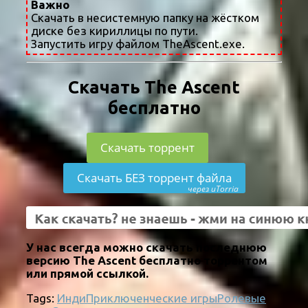
Важно
Скачать в несистемную папку на жёстком
диске без кириллицы по пути.
Запустить игру файлом TheAscent.exe.
Скачать The Ascent
бесплатно
Скачать торрент
Скачать БЕЗ торрент файла
через uTorria
У нас всегда можно скачать последнюю
версию The Ascent бесплатно торрентом
или прямой ссылкой.
Tags:
Инди
Приключенческие игры
Ролевые