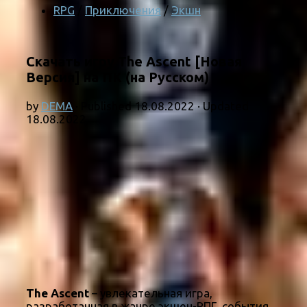
RPG
/
Приключения
/
Экшн
Скачать игру The Ascent [Новая
Версия] на ПК (на Русском)
by
DEMA
· Published
18.08.2022
· Updated
18.08.2022
The Ascent
– увлекательная игра,
разработанная в жанре экшен-РПГ, события