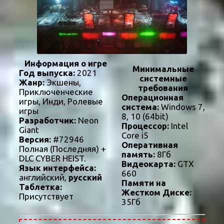
Информация о игре
Минимальные
Год выпуска:
2021
системные
Жанр:
Экшены,
требования
Приключенческие
Операционная
игры, Инди, Ролевые
система:
Windows 7,
игры
8, 10 (64bit)
Разработчик:
Neon
Процессор:
Intel
Giant
Core i5
Версия:
#72946
Оперативная
Полная (Последняя) +
память:
8Гб
DLC CYBER HEIST.
Видеокарта:
GTX
Язык интерфейса:
660
английский,
русский
Памяти на
Таблетка:
Жестком Диске:
Присутствует
35Гб