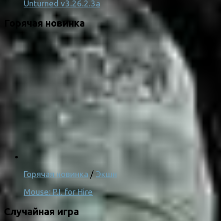
Unturned v3.26.2.3a
Горячая новинка
Горячая новинка
/
Экшн
Mouse: P.I. for Hire
Случайная игра