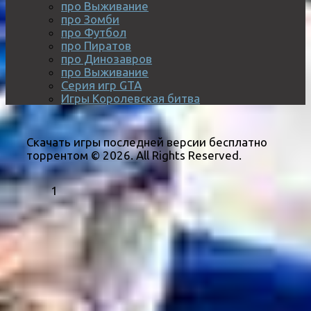
про Выживание
про Зомби
про Футбол
про Пиратов
про Динозавров
про Выживание
Серия игр GTA
Игры Королевская битва
Скачать игры последней версии бесплатно
торрентом © 2026. All Rights Reserved.
1