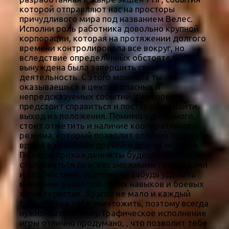
которой отправляют нас на просторы
причудливого мира под названием Велес.
Исполни роль работника довольно крупной
корпорации, которая на протяжении долгого
времени контролировала все вокруг, но
вследствие определенных обстоятельств
вынуждена была завершить свою
деятельность. С этого момента ты
оказываешься в центре опасных и
непредсказуемых событий, с которыми
предстоит справиться и постараться найти
выход из положения. Помимо одиночного,
стоит отметить и наличие кооперативного
режима, который позволит отлично провести
время в компании друзей и других игроков.
По мере прохождения ты будешь
сталкиваться со всевозможными преградами
и опасностями, поэтому не забудь уделить
внимание развитию своих навыков и боевых
характеристик. Врагов не мало и каждый
будет готов тебя уничтожить, поэтому всегда
нужно быть на чеку. Графическое исполнение
игры отлично продумано, , что позволит тебе