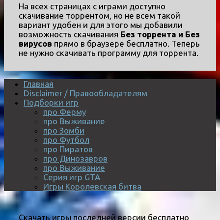
На всех страницах с играми доступно
скачивание торрентом, но не всем такой
вариант удобен и для этого мы добавили
возможность скачивания
Без торрента и Без
вирусов
прямо в браузере бесплатно. Теперь
не нужно скачивать программу для торрента.
Главная
Disclaimer / Правообладателям
Подборки игр
про Ферму
про Выживание
про Зомби
про Футбол
про Пиратов
про Динозавров
про Выживание
Серия игр GTA
Игры Королевская битва
Скачать игры последней версии бесплатно