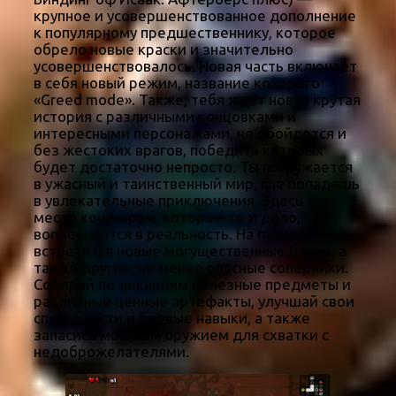
крупное и усовершенствованное дополнение
к популярному предшественнику, которое
обрело новые краски и значительно
усовершенствовалось. Новая часть включает
в себя новый режим, название которого
«Greed mode». Также, тебя ждёт новая крутая
история с различными концовками и
интересными персонажами, не обойдется и
без жестоких врагов, победить которых
будет достаточно непросто. Ты погружается
в ужасный и таинственный мир, где попадешь
в увлекательные приключения. Здесь есть
место кошмарам, которые то и дело, что
воплощаются в реальность. На пути
встретятся новые могущественные боссы, а
также другие, не менее опасные соперники.
Собирай по локациям полезные предметы и
различные ценные артефакты, улучшай свои
способности и боевые навыки, а также
запасись мощным оружием для схватки с
недоброжелателями.