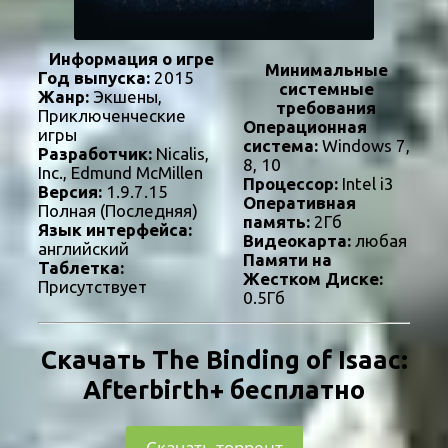
Информация о игре
Минимальные
Год выпуска:
2015
системные
Жанр:
Экшены,
требования
Приключенческие
Операционная
игры
система:
Windows 7,
Разработчик:
Nicalis,
8, 10
Inc., Edmund McMillen
Процессор:
Intel i3
Версия:
1.9.7.15
Оперативная
Полная (Последняя)
память:
2Гб
Язык интерфейса:
Видеокарта:
любая
английский
Памяти на
Таблетка:
Жестком Диске:
Присутствует
0.5Гб
Скачать The Binding of Isaac:
Afterbirth+ бесплатно
Скачать торрент