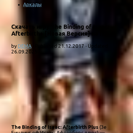
Аркады
Скачать игру The Binding of Isaac:
Afterbirth+ [Новая Версия] на ПК
by
DEMA
· Published
21.12.2017
· Updated
26.09.2025
The Binding of Isaac: Afterbirth Plus
(Зе
Биндинг оф Исаак: Афтерберс плюс) —