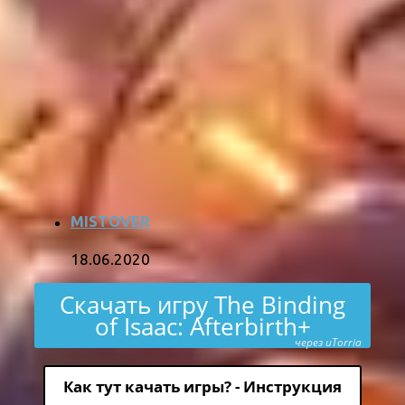
MISTOVER
18.06.2020
Скачать игру The Binding
of Isaac: Afterbirth+
через uTorria
Как тут качать игры? - Инструкция