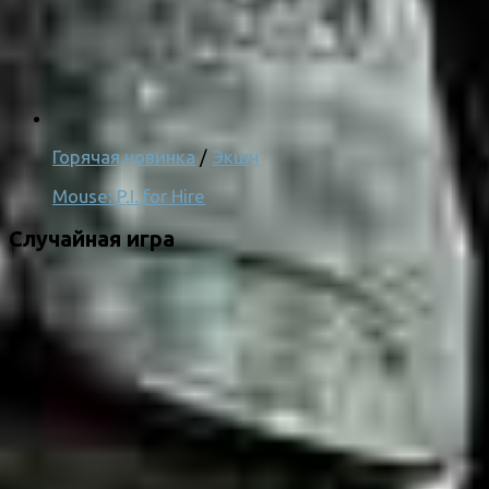
Горячая новинка
/
Экшн
Mouse: P.I. for Hire
Случайная игра