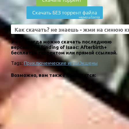
Скачать БЕЗ торрент файла
через uTorria
У нас всегда можно скачать последнюю
версию The Binding of Isaac: Afterbirth+
бесплатно торрентом или прямой ссылкой.
Tags:
Приключенческие игры
Экшены
Возможно, вам также понравится: