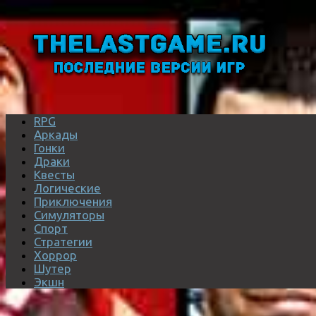
RPG
Аркады
Гонки
Драки
Квесты
Логические
Приключения
Симуляторы
Спорт
Стратегии
Хоррор
Шутер
Экшн