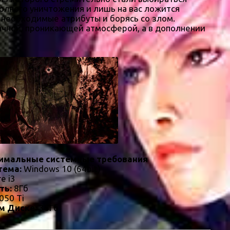
олного уничтожения и лишь на вас ложится
 необходимые атрибуты и борясь со злом.
рачной, проникающей атмосферой, а в дополнении
имальные системные требования
тема:
Windows 10 (64bit)
re i3
ть:
8Гб
050 Ti
м Диске:
35Гб