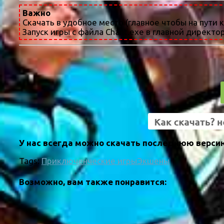
Важно
Скачать в удобное место (главное чтобы на пути 
Запуск игры с файла Chant.exe в главной директо
У нас всегда можно скачать последнюю версию
Tags:
Приключенческие игры
Экшены
Возможно, вам также понравится: