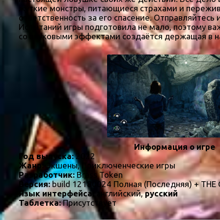
жуткие монстры, питающиеся страхами и пережива
ответственность за его спасение. Отправляйтесь
Испытаний игры подготовила не мало, поэтому ва
со звуковыми эффектами создаётся держащая в 
Информация о игре
Год выпуска:
2022
Жанр:
Экшены, Приключенческие игры
Разработчик:
Brass Token
Версия:
build 12180024 Полная (Последняя) + TH
Язык интерфейса:
английский,
русский
Таблетка:
Присутствует