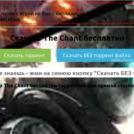
к папке с игрой не было кириллицы)
рии игры
Скачать The Chant бесплатно
Скачать торрент
Скачать БЕЗ торрент файла
через uTorria
 The Chant бесплатно торрентом или прямой ссылк