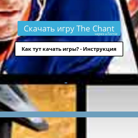
Скачать игру The Chant
через uTorria
Как тут качать игры? - Инструкция