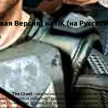
вая Версия] на ПК (на Русском
3
The Chant
– необычный и пугающий приключенче
ых поворотов событий. Познакомься с компанией дру
в. По мнению друзей, это помогло бы им в жизни, но ч
в том, что ритуал привел к открытию некоего портала,