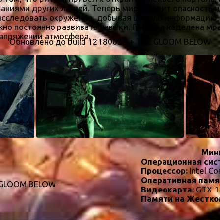
ниями других людей. Теперь миру грозит опасность п
 исследовать окружение, добывая ценную информацию,
жно постоянно развивать навыки. Графика наделена м
напряжении атмосфера.
Обновлено до build 12180024 + THE GLOOM BELOW
Мин
Операционная сис
Процессор:
Intel Co
Оперативная памя
E GLOOM BELOW
Видеокарта:
GTX 1
Памяти на Жестко