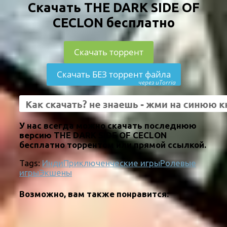
Скачать THE DARK SIDE OF
CECLON бесплатно
Скачать торрент
Скачать БЕЗ торрент файла
через uTorria
У нас всегда можно скачать последнюю
версию THE DARK SIDE OF CECLON
бесплатно торрентом или прямой ссылкой.
Tags:
Инди
Приключенческие игры
Ролевые
игры
Экшены
Возможно, вам также понравится: