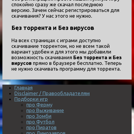
спокойно сразу же скачал последнюю
версию. Зачем сейчас регистрироваться для
скачивания? У нас этого не нужно.
Без торрента и Без вирусов
На всех страницах с играми доступно
скачивание торрентом, но не всем такой
вариант удобен и для этого мы добавили
возможность скачивания
Без торрента и Без
вирусов
прямо в браузере бесплатно. Теперь
не нужно скачивать программу для торрента.
Главная
Disclaimer / Правообладателям
Подборки игр
про Ферму
про Выживание
про Зомби
про Футбол
про Пиратов
про Динозавров