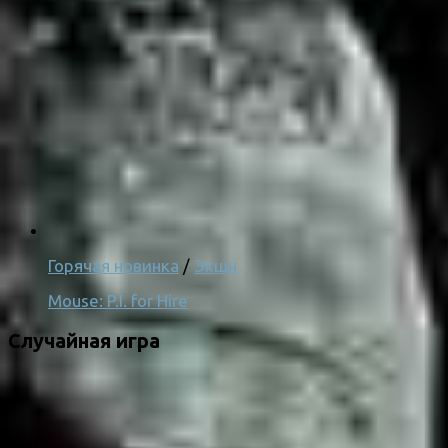
Горячая новинка
/
Экшн
Mouse: P.I. for Hire
Случайная игра