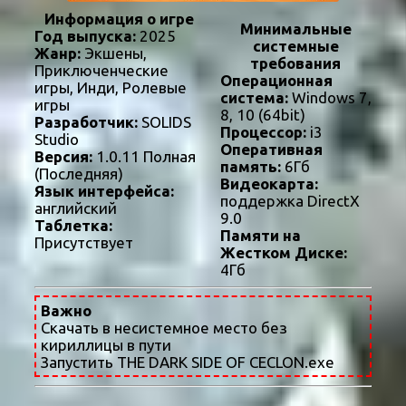
Информация о игре
Минимальные
Год выпуска:
2025
системные
Жанр:
Экшены,
требования
Приключенческие
Операционная
игры, Инди, Ролевые
система:
Windows 7,
игры
8, 10 (64bit)
Разработчик:
SOLIDS
Процессор:
i3
Studio
Оперативная
Версия:
1.0.11 Полная
память:
6Гб
(Последняя)
Видеокарта:
Язык интерфейса:
поддержка DirectX
английский
9.0
Таблетка:
Памяти на
Присутствует
Жестком Диске:
4Гб
Важно
Скачать в несистемное место без
кириллицы в пути
Запустить THE DARK SIDE OF CECLON.exe