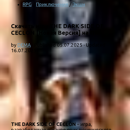
RPG
/
Приключения
/
Экшн
Скачать игру THE DARK SIDE OF
CECLON [Новая Версия] на ПК
by
DEMA
· Published
05.07.2025
· Updated
16.07.2025
THE DARK SIDE OF CECLON
– игра,
разработанная в жанре приключенческого