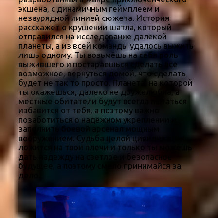
экшена, с динамичным геймплеем и
незаурядной линией сюжета. История
расскажет о крушении шатла, который
отправился на исследование далёкой
планеты, а из всей команды удалось выжить
лишь одному. Ты возьмёшь на себя роль
выжившего и постараешься сделать все
возможное, вернуться домой, что сделать
будет не так то просто. Планета, на которой
ты окажешься, далеко не дружелюбна, а
местные обитатели будут всегда пытаться
избавится от тебя, а поэтому важно
позаботиться о надёжном укреплении и
заполнить боевой арсенал мощным
вооружением. Судьба целой цивилизации
ложится на твои плечи и только ты можешь
дать надежду на светлое и безопасное
будущее, а поэтому смело принимайся за
дело.