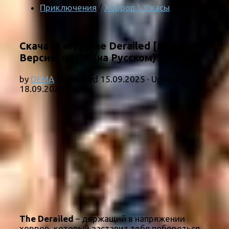
Приключения
/
Хоррор \ Ужасы
Скачать игру The Derailed [Новая
Версия] на ПК (на Русском)
by
DEMA
· Published
15.09.2025
· Updated
18.09.2025
The Derailed
– держащий в напряжении
хоррор, который заставит тебя побороться