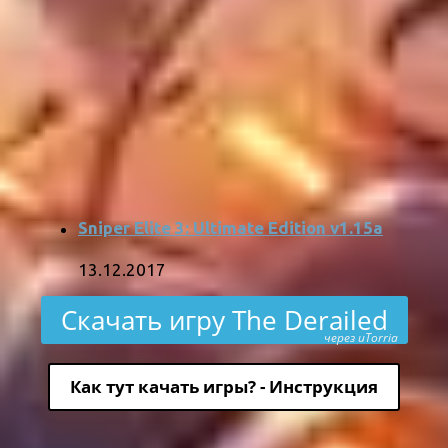
Sniper Elite 3: Ultimate Edition v1.15a
13.12.2017
Скачать игру The Derailed
через uTorria
Как тут качать игры? - Инструкция