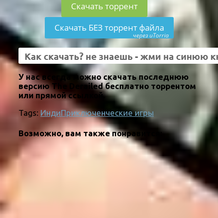
Скачать торрент
Скачать БЕЗ торрент файла
через uTorria
У нас всегда можно скачать последнюю
версию The Derailed бесплатно торрентом
или прямой ссылкой.
Tags:
Инди
Приключенческие игры
Возможно, вам также понравится: