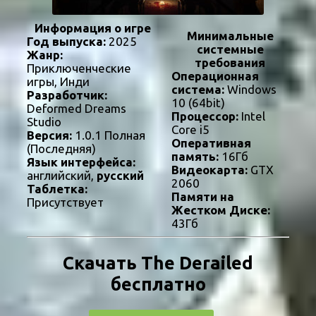
Информация о игре
Минимальные
Год выпуска:
2025
системные
Жанр:
требования
Приключенческие
Операционная
игры, Инди
система:
Windows
Разработчик:
10 (64bit)
Deformed Dreams
Процессор:
Intel
Studio
Core i5
Версия:
1.0.1 Полная
Оперативная
(Последняя)
память:
16Гб
Язык интерфейса:
Видеокарта:
GTX
английский,
русский
2060
Таблетка:
Памяти на
Присутствует
Жестком Диске:
43Гб
Скачать The Derailed
бесплатно