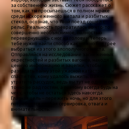
за собственную жизнь. Сюжет расскажет о
том, как ты просыпаешься в полном мраке
среди искореженного метала и разбитых
стекол, осознав, что твой поезд сошел с
рельс. Реальность превратилась во что-то
совершенно необъяснимое, полностью
перевернувшись с ног на голову и теперь
тебе нужно найти способ как можно быстрее
выбраться из этого злополучного места.
Отправляйся на исследование заснеженных
окрестностей и разбитых вагонов, находя
ценную информацию и зацепки, чтобы
разгадать тайну этой ужасной катастрофы и
спасти тех, кому удалось выжить. Важно не
утратить рассудок, ведь вы тут не одни и он
точно не рад гостям, а поэтому всегда будь на
чеку, чтобы не остаться здесь навсегда.
Главная цель – пережить ночь, но для этого
потребуется особая сервировка, отвага и
внимательность.