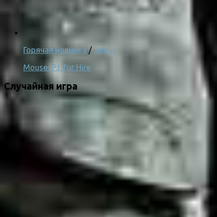
Горячая новинка
/
Экшн
Mouse: P.I. for Hire
Случайная игра