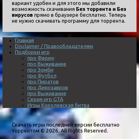
вариант удобен и для этого мы добавили
возможность скачивания
Без торрента и Без
вирусов
прямо в браузере бесплатно. Теперь
не нужно скачивать программу для торрента.
Главная
Disclaimer / Правообладателям
Подборки игр
про Ферму
про Выживание
про Зомби
про Футбол
про Пиратов
про Динозавров
про Выживание
Серия игр GTA
Игры Королевская битва
Скачать игры последней версии бесплатно
торрентом © 2026. All Rights Reserved.