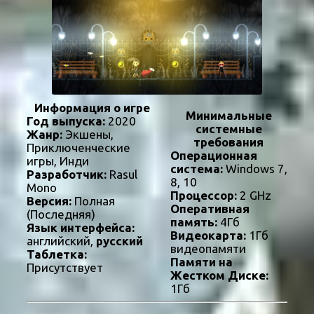
Информация о игре
Минимальные
Год выпуска:
2020
системные
Жанр:
Экшены,
требования
Приключенческие
Операционная
игры, Инди
система:
Windows 7,
Разработчик:
Rasul
8, 10
Mono
Процессор:
2 GHz
Версия:
Полная
Оперативная
(Последняя)
память:
4Гб
Язык интерфейса:
Видеокарта:
1Гб
английский,
русский
видеопамяти
Таблетка:
Памяти на
Присутствует
Жестком Диске:
1Гб