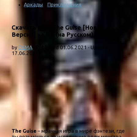
Аркады
/
Приключения
Скачать игру The Guise [Новая
Версия] на ПК (на Русском)
by
DEMA
· Published
01.06.2021
· Updated
17.06.2021
The Guise
– мрачная игра в мире фэнтези, где
ты возьмёшься за исполнение роли монстра