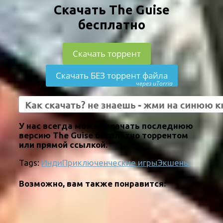
Скачать The Guise
бесплатно
Скачать торрент
Скачать БЕЗ торрент файла
через uTorria
У нас всегда можно скачать последнюю
версию The Guise бесплатно торрентом
или прямой ссылкой.
Tags:
Инди
Приключенческие игры
Экшены
Возможно, вам также понравится: