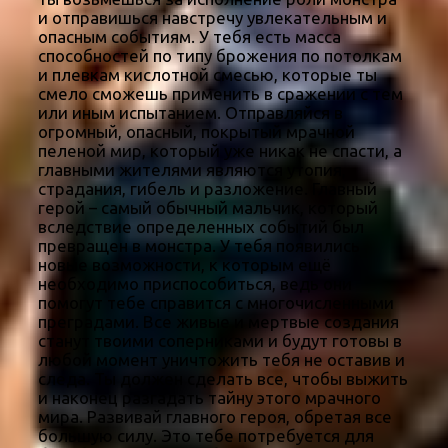
и отправишься навстречу увлекательным и
опасным событиям. У тебя есть масса
способностей по типу брожения по потолкам
и плевкам кислотной смесью, которые ты
смело сможешь применить в сражении с тем
или иным испытанием. Отправляйся в
огромный, опасный, покрытый мрачной
пеленой мир, который уже никак не спасти, а
главными жителями являются утопия,
страдания, гибель и разложение. Главный
герой – самый обычный мальчик, который
вследствие определенных событий был
превращен в монстра. У тебя появились
новые возможности, к которым ещё
необходимо приспособиться, ведь они
помогут тебе справится с многочисленными
преградами. Все живые и мертвые создания
станут твоими соперниками и будут готовы в
любой момент уничтожить тебя не оставив и
следа. Ты должен сделать все, чтобы выжить
и наконец разгадать тайну этого мрачного
мира. Развивай главного героя, обретая все
большую силу. Это тебе потребуется для