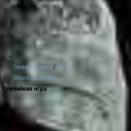
Горячая новинка
/
Экшн
Mouse: P.I. for Hire
Случайная игра