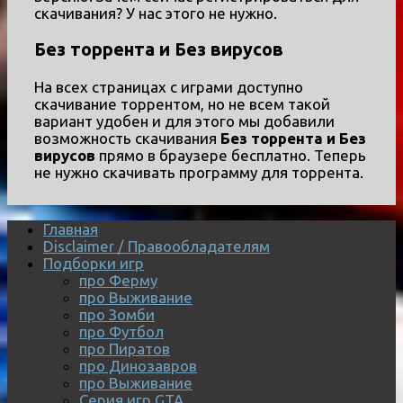
скачивания? У нас этого не нужно.
Без торрента и Без вирусов
На всех страницах с играми доступно
скачивание торрентом, но не всем такой
вариант удобен и для этого мы добавили
возможность скачивания
Без торрента и Без
вирусов
прямо в браузере бесплатно. Теперь
не нужно скачивать программу для торрента.
Главная
Disclaimer / Правообладателям
Подборки игр
про Ферму
про Выживание
про Зомби
про Футбол
про Пиратов
про Динозавров
про Выживание
Серия игр GTA