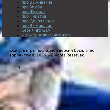
про Выживание
про Зомби
про Футбол
про Пиратов
про Динозавров
про Выживание
Серия игр GTA
Игры Королевская битва
Скачать игры последней версии бесплатно
торрентом © 2026. All Rights Reserved.
1