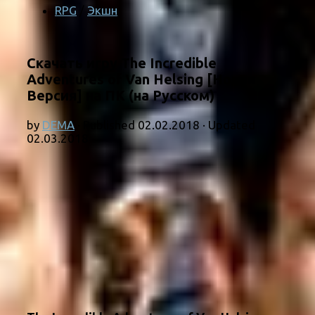
RPG
/
Экшн
Скачать игру The Incredible
Adventures of Van Helsing [Новая
Версия] на ПК (на Русском)
by
DEMA
· Published
02.02.2018
· Updated
02.03.2018