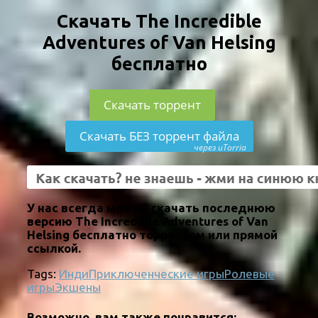
Скачать The Incredible
Adventures of Van Helsing
бесплатно
Скачать торрент
Скачать БЕЗ торрент файла
через uTorria
У нас всегда можно скачать последнюю
версию The Incredible Adventures of Van
Helsing бесплатно торрентом или прямой
ссылкой.
Tags:
Инди
Приключенческие игры
Ролевые
игры
Экшены
Возможно, вам также понравится: