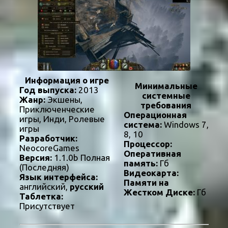
Информация о игре
Минимальные
Год выпуска:
2013
системные
Жанр:
Экшены,
требования
Приключенческие
Операционная
игры, Инди, Ролевые
система:
Windows 7,
игры
8, 10
Разработчик:
Процессор:
NeocoreGames
Оперативная
Версия:
1.1.0b Полная
память:
Гб
(Последняя)
Видеокарта:
Язык интерфейса:
Памяти на
английский,
русский
Жестком Диске:
Гб
Таблетка:
Присутствует