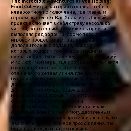
The Incredible Adventures of Van Helsing:
Final Cut
– игра, которая отправит тебя в
невероятное приключение, где главным
героем выступает Ван Хельсинг. Данный
проект включает в себя стразу несколько
частей, по которым ты сможешь пройти
выполняя ряд заданий. Кроме того, твой
игровой процесс могут разнообразить и
дополнительные задания, каждое из
которых подарит тебе массу эмоций и
впечатлений. Ты останешься в потрясающий
мир любимой игры, где пройдешь испытания
и миссии. Кроме того, здесь имеется
отличная сюжетная линия, где все действия
будут происходить случайным образом, что
делает игровой процесс ещё интереснее. В
доступе у тебя будет сразу шесть уникальных
игровых класса, каждый из которых имеет
отличительные особенности и
характеристики. Ты сможешь стать как
отважным воином, так и могущественным
магом, сокрушая своих противников на пути в
два счета. Здесь, по мере прохождения, ты
будешь с каждым разом повышать