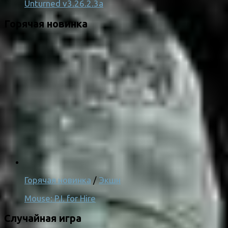
Unturned v3.26.2.3a
Горячая новинка
Горячая новинка
/
Экшн
Mouse: P.I. for Hire
Случайная игра