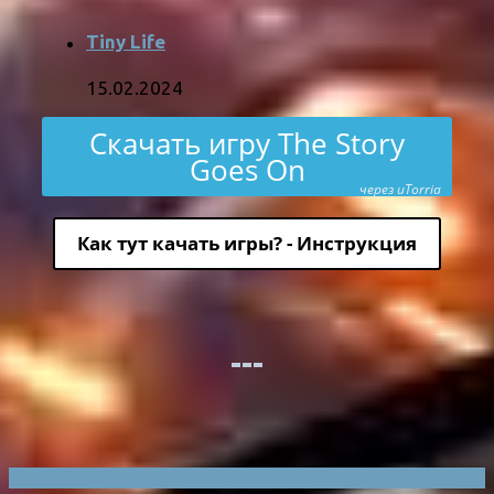
Tiny Life
15.02.2024
Скачать игру The Story
Goes On
через uTorria
Как тут качать игры? - Инструкция