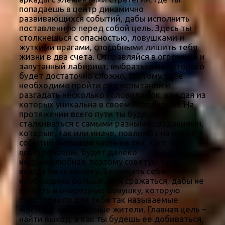
попадаешь в центр динамично
развивающихся событий, дабы исполнить
поставленную перед собой цель. Здесь ты
столкнешься с опасностью, ловушками и
жуткими врагами, способными лишить тебя
жизни в два счета. Отправляйся в огромный и
запутанный лабиринт, выбраться из которого
будет достаточно сложно, поэтому тебе
необходимо пройти ряд испытаний и
разгадать несколько головоломок, каждая из
которых уникальна в своем исполнении. На
протяжении всего пути ты будешь
сталкиваться с самыми разными созданиями,
которые, так или иначе, повлияют на исход
событий. Большая часть из тех, кого ты
повстречаешь, будет далеко
недружелюбная, поэтому советую тебе
всегда быть на чеку. Защищать себя
необходимо больше, чем сражаться, дабы не
попасть в очередную ловушку, которую
подготовили для тебя так называемые
местные лабиринтные жители. Главная цель –
найти выход, а как ты будешь ее добиваться,