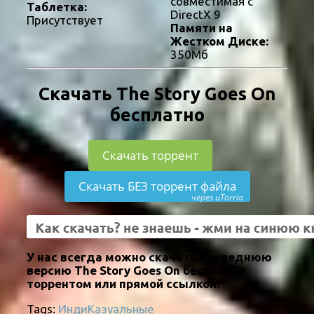
совместимая с
Таблетка:
DirectX 9
Присутствует
Памяти на
Жестком Диске:
350Мб
Скачать The Story Goes On
бесплатно
Скачать торрент
Скачать БЕЗ торрент файла
через uTorria
У нас всегда можно скачать последнюю
версию The Story Goes On бесплатно
торрентом или прямой ссылкой.
Tags:
Инди
Казуальные