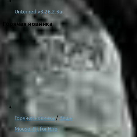
Unturned v3.26.2.3a
Горячая новинка
Горячая новинка
/
Экшн
Mouse: P.I. for Hire