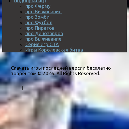
Подборки игр
про Ферму
про Выживание
про Зомби
про Футбол
про Пиратов
про Динозавров
про Выживание
Серия игр GTA
Игры Королевская битва
Скачать игры последней версии бесплатно
торрентом © 2026. All Rights Reserved.
1