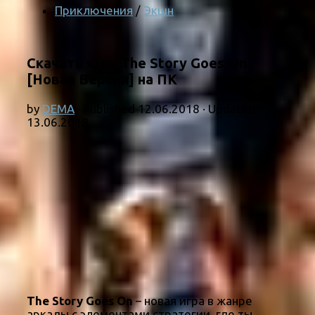
Приключения
/
Экшн
Скачать игру The Story Goes On
[Новая Версия] на ПК
by
DEMA
· Published
12.06.2018
· Updated
13.06.2018
The Story Goes On
– новая игра в жанре
аркады с элементами стратегии, где ты