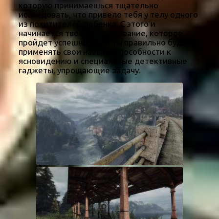
которую принимаешься тщательно
исследовать, что привело тебя у телу одного
из похитителей ребенка. С этого и
начинается твое расследование, которое
пройдет успешно, если ты правильно будешь
применять свои навыки, способности к
ясновидению и специальные детективные
гаджеты, упрощающие задачу.