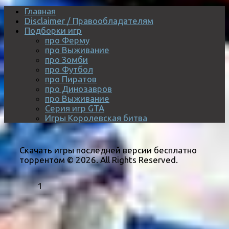
Главная
Disclaimer / Правообладателям
Подборки игр
про Ферму
про Выживание
про Зомби
про Футбол
про Пиратов
про Динозавров
про Выживание
Серия игр GTA
Игры Королевская битва
Скачать игры последней версии бесплатно
торрентом © 2026. All Rights Reserved.
1