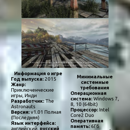
Информация о игре
Минимальные
Год выпуска:
2015
системные
Жанр:
требования
Приключенческие
Операционная
игры, Инди
система:
Windows 7,
Разработчик:
The
8, 10 (64bit)
Astronauts
Процессор:
Intel
Версия:
v1.01 Полная
Core2 Duo
(Последняя)
Оперативная
Язык интерфейса:
память:
6Гб
английский,
русский