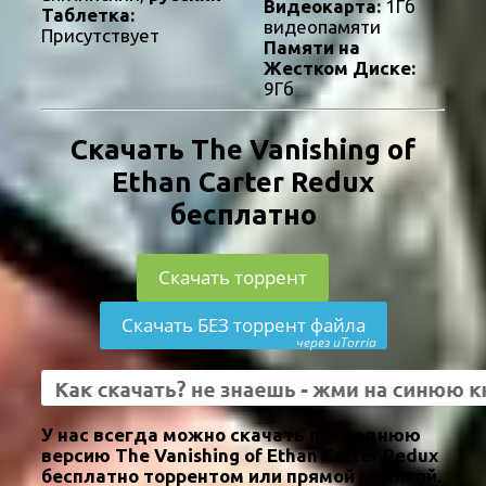
Видеокарта:
1Гб
Таблетка:
видеопамяти
Присутствует
Памяти на
Жестком Диске:
9Гб
Скачать The Vanishing of
Ethan Carter Redux
бесплатно
Скачать торрент
Скачать БЕЗ торрент файла
через uTorria
У нас всегда можно скачать последнюю
версию The Vanishing of Ethan Carter Redux
бесплатно торрентом или прямой ссылкой.