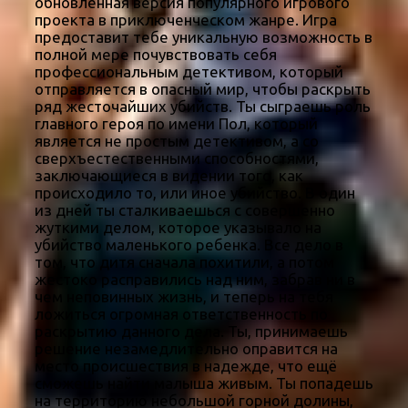
обновленная версия популярного игрового
проекта в приключенческом жанре. Игра
предоставит тебе уникальную возможность в
полной мере почувствовать себя
профессиональным детективом, который
отправляется в опасный мир, чтобы раскрыть
ряд жесточайших убийств. Ты сыграешь роль
главного героя по имени Пол, который
является не простым детективом, а со
сверхъестественными способностями,
заключающиеся в видении того, как
происходило то, или иное убийство. В один
из дней ты сталкиваешься с совершенно
жуткими делом, которое указывало на
убийство маленького ребенка. Все дело в
том, что дитя сначала похитили, а потом
жестоко расправились над ним, забрав ни в
чем неповинных жизнь, и теперь на тебя
ложиться огромная ответственность по
раскрытию данного дела. Ты, принимаешь
решение незамедлительно оправится на
место происшествия в надежде, что ещё
сможешь найти малыша живым. Ты попадешь
на территорию небольшой горной долины,