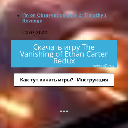
I’m on Observation Duty 2: Timothy’s
Revenge
24.03.2020
Скачать игру The
Vanishing of Ethan Carter
Redux
через uTorria
Как тут качать игры? - Инструкция