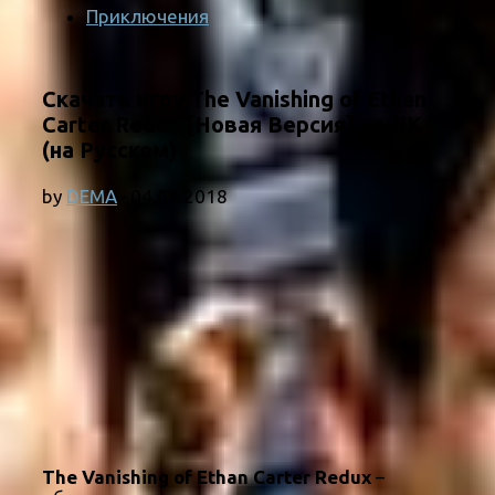
Приключения
Скачать игру The Vanishing of Ethan
Carter Redux [Новая Версия] на ПК
(на Русском)
by
DEMA
·
04.09.2018
The Vanishing of Ethan Carter Redux
–