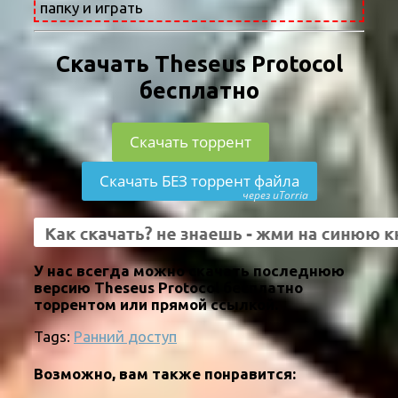
папку и играть
Скачать Theseus Protocol
бесплатно
Скачать торрент
Скачать БЕЗ торрент файла
через uTorria
У нас всегда можно скачать последнюю
версию Theseus Protocol бесплатно
торрентом или прямой ссылкой.
Tags:
Ранний доступ
Возможно, вам также понравится: