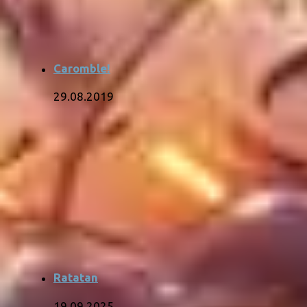
Caromble!
29.08.2019
Ratatan
19.09.2025