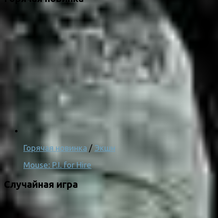
Горячая новинка
/
Экшн
Mouse: P.I. for Hire
Случайная игра