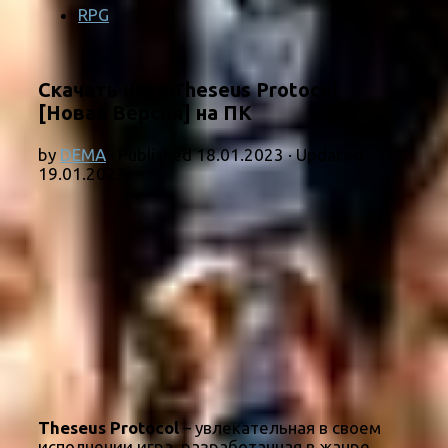
RPG
Скачать игру Theseus Protocol
[Новая Версия] на ПК
by
DEMA
· Published
18.01.2023
· Updated
19.01.2023
Theseus Protocol
– увлекательная в своем
исполнении игра, разработанная в жанре