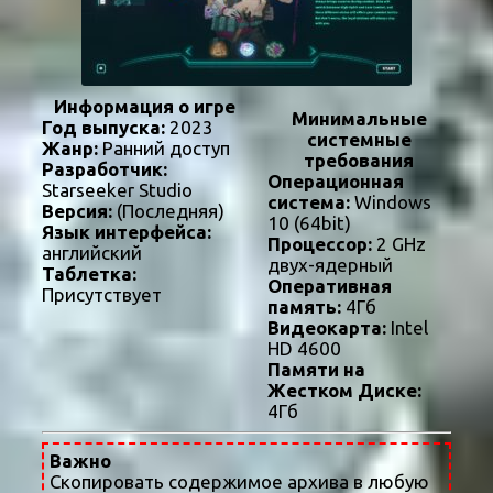
Информация о игре
Минимальные
Год выпуска:
2023
системные
Жанр:
Ранний доступ
требования
Разработчик:
Операционная
Starseeker Studio
система:
Windows
Версия:
(Последняя)
10 (64bit)
Язык интерфейса:
Процессор:
2 GHz
английский
двух-ядерный
Таблетка:
Оперативная
Присутствует
память:
4Гб
Видеокарта:
Intel
HD 4600
Памяти на
Жестком Диске:
4Гб
Важно
Скопировать содержимое архива в любую