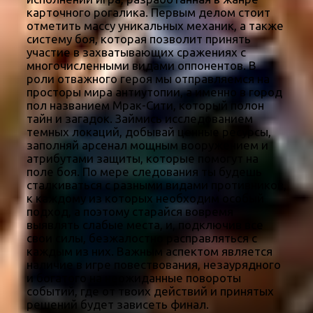
карточного рогалика. Первым делом стоит
отметить массу уникальных механик, а также
систему боя, которая позволит принять
участие в захватывающих сражениях с
многочисленными видами оппонентов. В
роли отважного героя мы отправляемся на
просторы мира антиутопии, а именно в город
пол названием Мрак-Сити, который полон
тайн и загадок. Займись исследованием
темных локаций, добывай ценные ресурсы,
заполняй арсенал мощным вооружением и
атрибутами защиты, которые помогут на
поле боя. По мере следования ты будешь
сталкиваться с разными видами противников,
к каждому из которых необходим особый
подход, а поэтому старайся вовремя
выявлять слабые места, и, подключив все
свои силы, безжалостно расправляться с
каждым из них. Важным аспектом является
наличие в игре повествования, незаурядного
и богатого на неожиданные повороты
событий, где от твоих действий и принятых
решений будет зависеть финал.