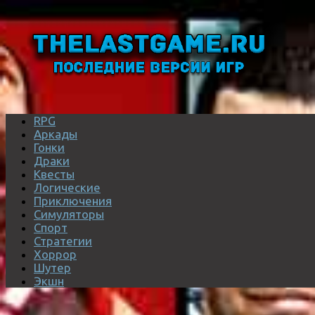
RPG
Аркады
Гонки
Драки
Квесты
Логические
Приключения
Симуляторы
Спорт
Стратегии
Хоррор
Шутер
Экшн