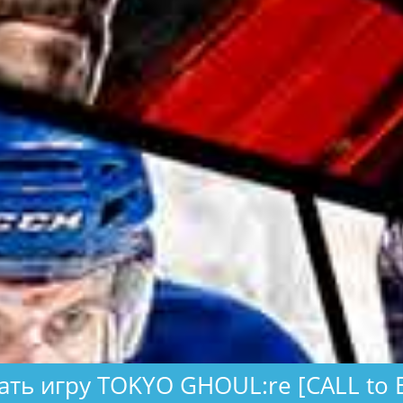
ать игру TOKYO GHOUL:re [CALL to E