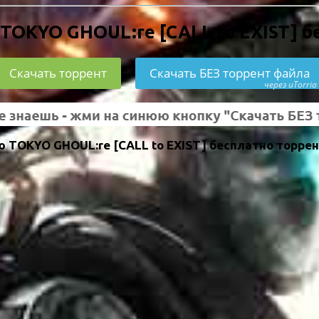
 TOKYO GHOUL:re [CALL to EXIST] б
Скачать торрент
Скачать БЕЗ торрент файла
через uTorria
 TOKYO GHOUL:re [CALL to EXIST] бесплатно торрен