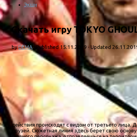
Экшн
Скачать игру TOKYO GHOUL:
by
DEMA
· Published
15.11.2019
· Updated
26.11.201
действия происходят с видом от третьего лица. 
друзей. Сюжетная линия здесь берет свою основу 
главного персонажа, отправляешься на территори