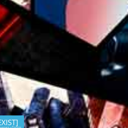
XIST]
через uTorria