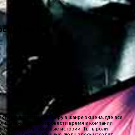
рсия] на ПК
ект, представленный миру в жанре экшена, где все
олит тебе здорово провести время в компании
е события и интересные истории. Ты, в роли
сновные события. Обычные люди здесь находят