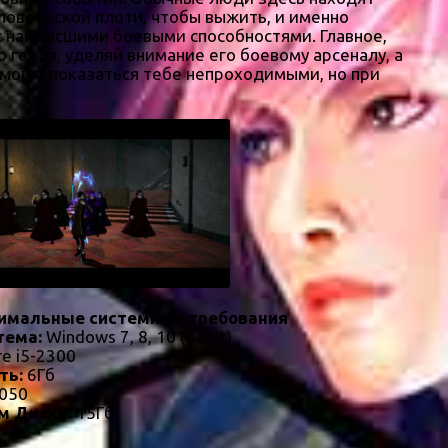
ловеческой плоти, чтобы выжить, и именно
 с наивысшими боевыми способностями. Главное,
 героя, уделяй внимание его боевому арсеналу, а
могут показаться тебе непроходимыми, но при
имальные системные требования
тема:
Windows 7, 8, 10 (64bit)
re i5-2300
ть:
6Гб
050
м Диске:
15Гб