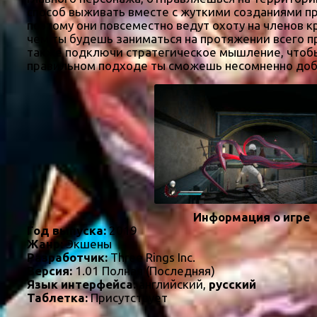
способ выживать вместе с жуткими созданиями пр
поэтому они повсеместно ведут охоту на членов 
чем ты будешь заниматься на протяжении всего пр
также подключи стратегическое мышление, чтобы
правильном подходе ты сможешь несомненно доби
Информация о игре
Год выпуска:
2019
Жанр:
Экшены
Разработчик:
Three Rings Inc.
Версия:
1.01 Полная (Последняя)
Язык интерфейса:
английский,
русский
Таблетка:
Присутствует