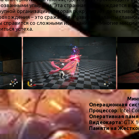
озванными упырями. Эта странная раса нуждается в че
крупной организации, которая рекрутирует детективов
охождения – это сражаться. Развивай таланты главного
 справится со сложными испытаниями. Многие миссии 
ться успеха.
Мин
Операционная сис
Процессор:
Intel Co
Оперативная памя
Видеокарта:
GTX 1
Памяти на Жестко