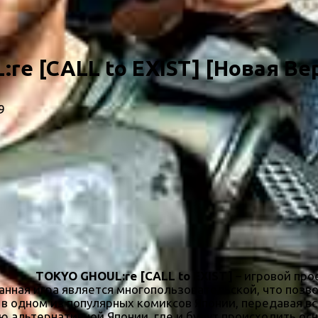
re [CALL to EXIST] [Новая Ве
9
TOKYO GHOUL:re [CALL to EXIST]
– игровой про
Данная игра является многопользовательской, что позв
в одном из популярных комиксов Японии, передавая вс
ю альтернативной Японии, где и будут происходить о