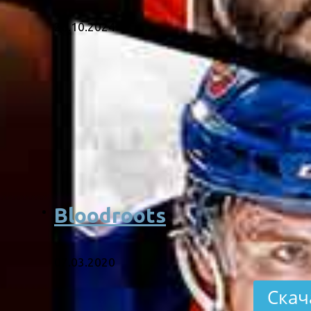
28.10.2024
Bloodroots
07.03.2020
Скач