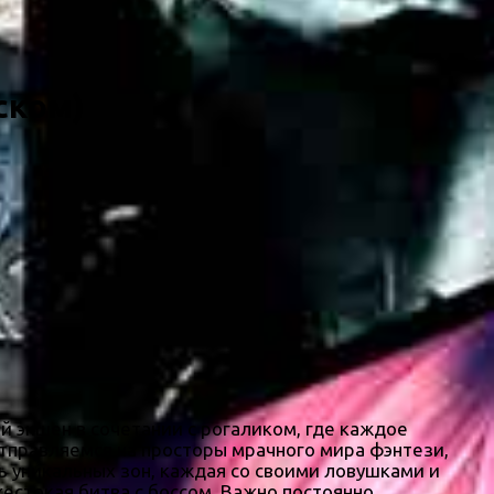
сском)
 экшен в сочетании с рогаликом, где каждое
тправляемся на просторы мрачного мира фэнтези,
ть уникальных зон, каждая со своими ловушками и
естокая битва с боссом. Важно постоянно