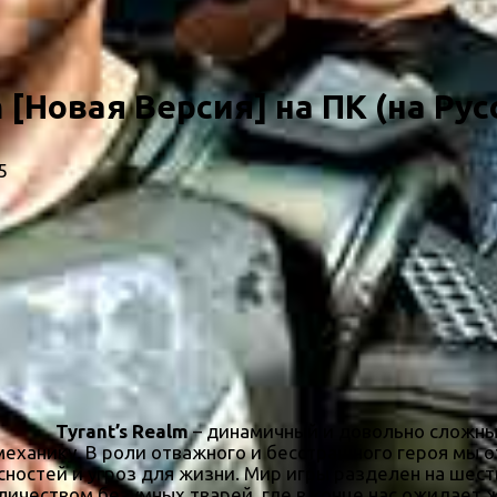
m [Новая Версия] на ПК (на Ру
5
Tyrant’s Realm
– динамичный и довольно сложный
ханику. В роли отважного и бесстрашного героя мы о
сностей и угроз для жизни. Мир игры разделен на шес
ичеством безумных тварей, где в конце нас ожидает ж