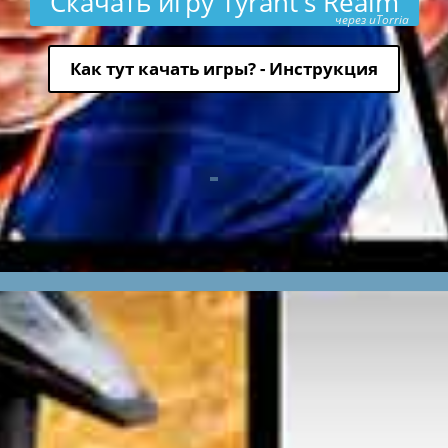
Скачать игру Tyrant's Realm
через uTorria
Как тут качать игры? - Инструкция