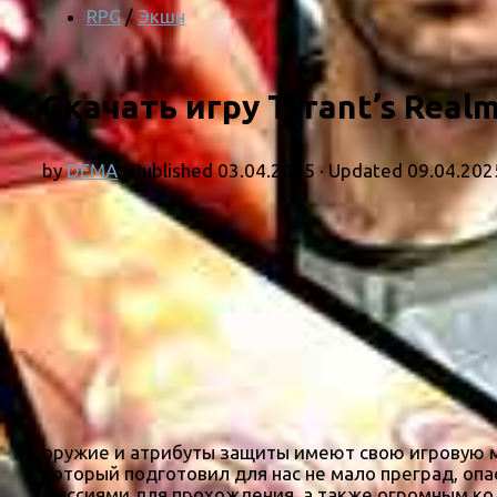
RPG
/
Экшн
Скачать игру Tyrant’s Real
by
DEMA
· Published
03.04.2025
· Updated
09.04.202
оружие и атрибуты защиты имеют свою игровую ме
который подготовил для нас не мало преград, опа
миссиями для прохождения, а также огромным кол