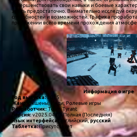
совершенствовать свои навыки и боевые характе
здесь предостаточно. Внимательно исследуй окр
способностей и возможностей. Графика проработа
протяжении всего времени прохождения атмосфе
Информация о игре
Год выпуска:
2025
Жанр:
Экшены, Инди, Ролевые игры
Разработчик:
Team Tyrant
Версия:
v2025.04.03 Полная (Последняя)
Язык интерфейса:
английский,
русский
Таблетка:
Присутствует