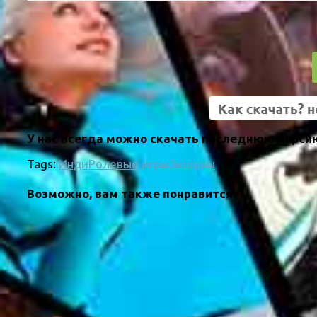
У нас всегда можно скачать последнюю версию
Tags:
Инди
Ролевые игры
Экшены
Возможно, вам также понравится: