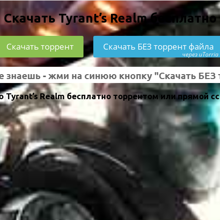
Скачать Tyrant’s Realm бесплатно
Скачать торрент
Скачать БЕЗ торрент файла
через uTorria
 Tyrant’s Realm бесплатно торрентом или прямой с