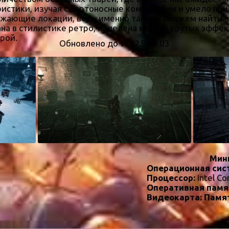
ристики, изучая смертоносные комбинации и умело пр
ужающие локации, ведь именно там мы сможем найти 
на в стилистике ретро, наделена массой крутых эффе
рой.
Обновлено до v2025.04.03
Мин
Операционная сис
Процессор:
Intel Co
Оперативная памя
Видеокарта:
Памят