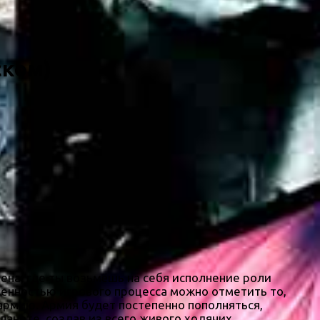
ском)
шена, где ты возьмёшь на себя исполнение роли
обенностью игрового процесса можно отметить то,
 армию. Армия будет постепенно пополняться,
ланете, создав из всего живого ходячих,