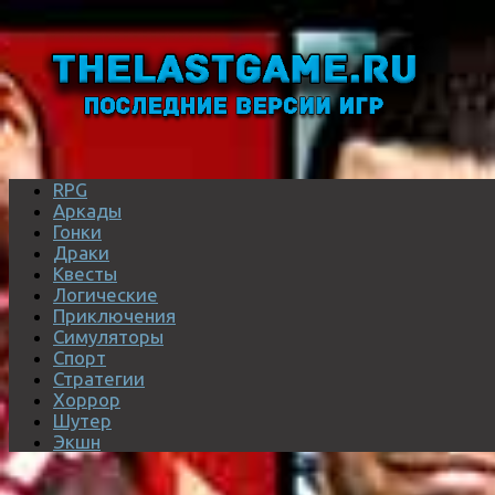
RPG
Аркады
Гонки
Драки
Квесты
Логические
Приключения
Симуляторы
Спорт
Стратегии
Хоррор
Шутер
Экшн