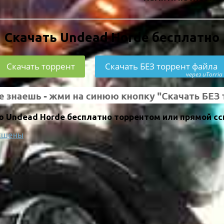
Скачать Undead Horde бесплатно
Скачать торрент
Скачать БЕЗ торрент файла
через uTorria
 Undead Horde бесплатно торрентом или прямой сс
кшены