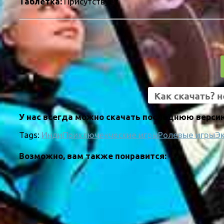
Таблетка:
Присутствует
У нас всегда можно скачать последнюю версию
Tags:
Инди
Приключенческие игры
Ролевые игры
Э
Возможно, вам также понравится: