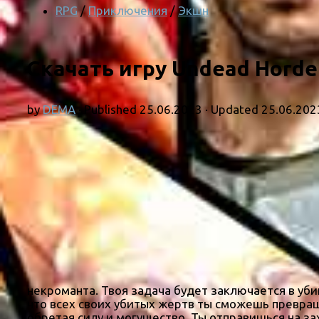
RPG
/
Приключения
/
Экшн
Скачать игру Undead Horde 
by
DEMA
· Published
25.06.2023
· Updated
25.06.202
некроманта. Твоя задача будет заключается в уби
что всех своих убитых жертв ты сможешь превращ
обретая силу и могущество. Ты отправишься на зах