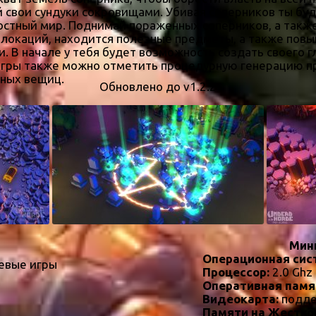
свои сундуки сокровищами. Убивая соперников ты буде
остный мир. Поднимай пораженных соперников, а такж
 локаций, находится полезные предметы, а также повы
 В начале у тебя будет возможность создать своего гл
гры также можно отметить процедурную генерацию пр
ных вещиц.
Обновлено до v1.2.2
Мин
Операционная сис
евые игры
Процессор:
2.0 Ghz
Оперативная памя
Видеокарта:
подде
Памяти на Жестко