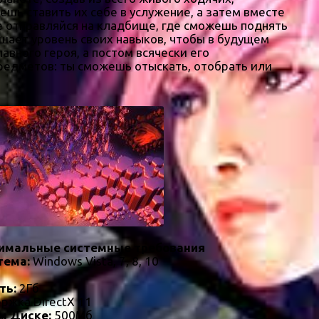
шь ставить их себе в услужение, а затем вместе
е отправляйся на кладбище, где сможешь поднять
шает уровень своих навыков, чтобы в будущем
авного героя, а постом всячески его
едметов: ты сможешь отыскать, отобрать или
имальные системные требования
тема:
Windows Vista, 7, 8, 10
ть:
2Гб
ржка DirectX 11
м Диске:
500Мб