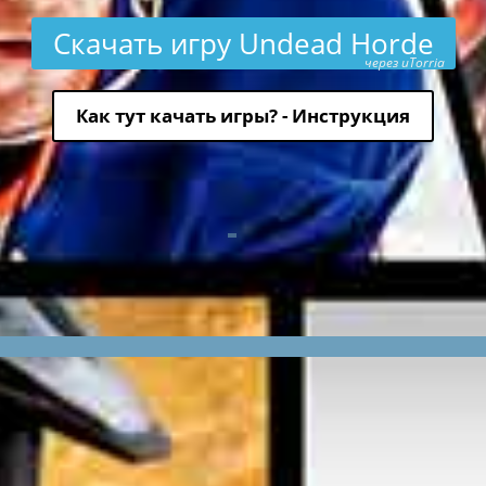
Скачать игру Undead Horde
через uTorria
Как тут качать игры? - Инструкция