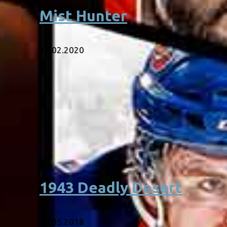
Mist Hunter
14.02.2020
1943 Deadly Desert
16.05.2018