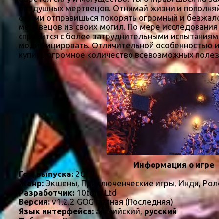
бездушных мертвецов. Отнимай жизни и пополняй 
с ними отправишься покорять огромный и безжал
мертвецов из своих могил. По мере исследования
справится с более затруднительными испытаниями.
модифицировать. Отличительной особенностью и
купить огромное количество всевозможных полез
Информация о игре
Год выпуска:
2019
Жанр:
Экшены, Приключенческие игры, Инди, Рол
Разработчик:
10tons Ltd
Версия:
v1.2.2 GOG полная (Последняя)
Язык интерфейса:
английский,
русский