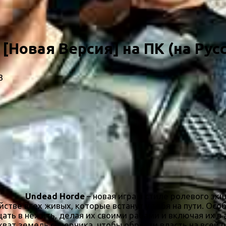
[Новая Версия] на ПК (на Рус
3
Undead Horde
– новая игра в стиле ролевого эк
йстве всех живых, которые встанут у тебя на пути. Ос
ать в нежить, делая их своими рабами и включая их в
ват земель соперника, чтобы обрести власть на всей п