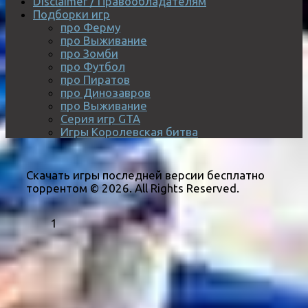
Disclaimer / Правообладателям
Подборки игр
про Ферму
про Выживание
про Зомби
про Футбол
про Пиратов
про Динозавров
про Выживание
Серия игр GTA
Игры Королевская битва
Скачать игры последней версии бесплатно
торрентом © 2026. All Rights Reserved.
1