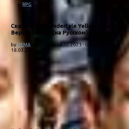
RPG
Скачать игру Undertale Yellow [Новая
Версия] на ПК (на Русском)
by
DEMA
· Published
18.12.2023
· Updated
18.03.2024