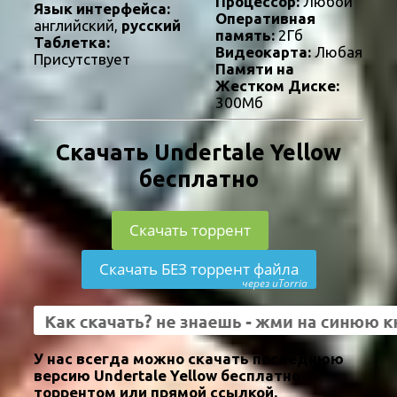
Процессор:
Любой
Язык интерфейса:
Оперативная
английский,
русский
память:
2Гб
Таблетка:
Видеокарта:
Любая
Присутствует
Памяти на
Жестком Диске:
300Мб
Скачать Undertale Yellow
бесплатно
Скачать торрент
Скачать БЕЗ торрент файла
через uTorria
У нас всегда можно скачать последнюю
версию Undertale Yellow бесплатно
торрентом или прямой ссылкой.