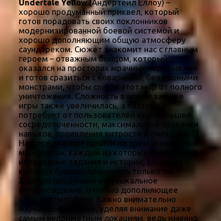
Undertale Yellow
(Андертейл Еллоу) –
хорошо продуманный приквел, который
готов порадовать своих поклонников
модернизированной боевой системой и
хорошо дополняющим общую атмосферу
саундтреком. Сюжет знакомит нас с главным
героем – отважным бойцом, который
оказался на просторах мрачных подземелий
и готов сразиться с коварными, бездушными
монстрами, чтобы спасти этот мир от полного
уничтожения. Сложность в новом запуске
игры также увеличилась, а поэтому
потребует от пользователей ещё большей
сосредоточенности, максимальной прокачки
навыков, проявления хитрости и смекалки.
Нам предлагают пройти по трем уникальным
маршрутам, каждый из которых подготовил
интересные задания и истории, решения в
которых будешь принимать только ты.
Хорошо продумано и музыкальное
сопровождение, отлично дополняющее
общую атмосферу. Важно внимательно
изучать окружение, уделяя внимание даже
самым неприметным локациям, ведь именно