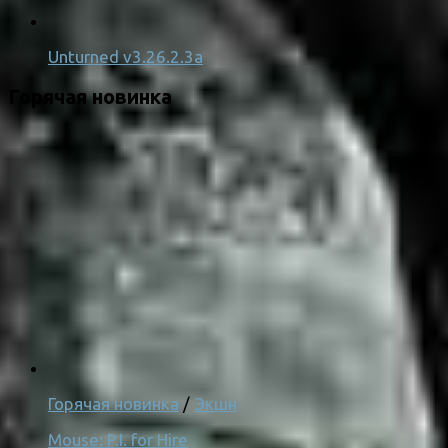
Unturned v3.26.2.3a
Горячая новинка
Горячая новинка
/
Экшн
Mouse: P.I. for Hire