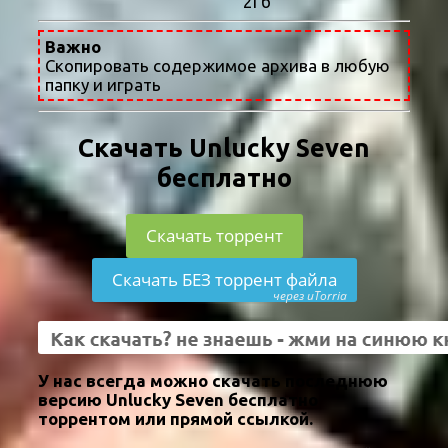
2Гб
Важно
Скопировать содержимое архива в любую
папку и играть
Скачать Unlucky Seven
бесплатно
Скачать торрент
Скачать БЕЗ торрент файла
через uTorria
У нас всегда можно скачать последнюю
версию Unlucky Seven бесплатно
торрентом или прямой ссылкой.