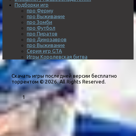
Подборки игр
про Ферму
про Выживание
про Зомби
про Футбол
про Пиратов
про Динозавров
про Выживание
Серия игр GTA
Игры Королевская битва
Скачать игры последней версии бесплатно
торрентом © 2026. All Rights Reserved.
1