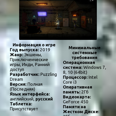
Информация о игре
Минимальные
Год выпуска:
2019
системные
Жанр:
Экшены,
требования
Приключенческие
Операционная
игры, Инди, Ранний
система:
Windows 7,
доступ
8, 10 (64bit)
Разработчик:
Puzzling
Процессор:
Intel
Dream
Core i3
Версия:
Полная
Оперативная
(Последняя)
память:
2Гб
Язык интерфейса:
Видеокарта:
английский,
русский
GeForce 450
Таблетка:
Памяти на
Присутствует
Жестком Диске: