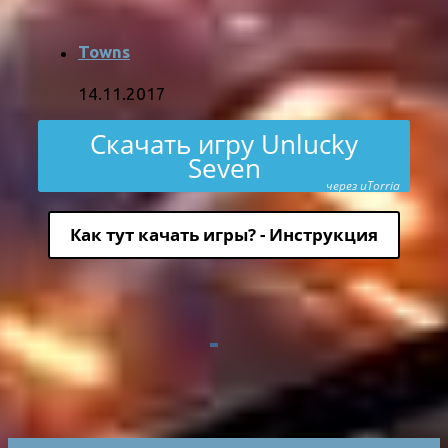
Towns
14.11.2017
Скачать игру Unlucky
Seven
через uTorria
Как тут качать игры? - Инструкция