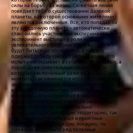
силы на борьбу за жизнь. Сюжетная линия
поведает тебе о существовании далёкой
планеты, на которой основными жителями
являются заключённые. Все, кто попадал на
эту загадочную планету – автоматически
становились участниками эксперимента. Этот
эксперимент выступал в роли некого
увлекательного шоу, участники которого
будут биться до последнего, а тот, кто
одержит победу сможет уйти на волю. Это
испытание скрывает в себе массу страшных, а
порой даже смертельных сюрпризов, о
которых заключённые даже не знали. С того
момента, как начинается игра – все участники
автоматически подключаются под твой
контроль и именно тебе решать, кто
выживет, а кто отправится в мир иной. Тебе
предстоит не только бороться за жизнь
главного героя, но и внимательно
исследовать окружающую территорию, так
как она хранит в себе ещё и приятные
сюрпризы. Изучая каждую локацию, ты
сможешь раздобыть ряд полезных