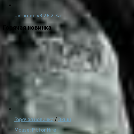
Unturned v3.26.2.3a
Горячая новинка
Горячая новинка
/
Экшн
Mouse: P.I. for Hire