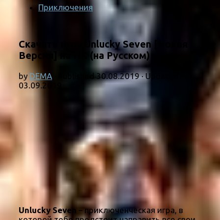
Приключения
Скачать игру Unlucky Seven [Новая
Версия] на ПК (на Русском)
by
DEMA
· Published
30.08.2019
· Updated
03.09.2019
Unlucky Seven
– приключенческая игра, в
которой тебе предстоит направить все свои