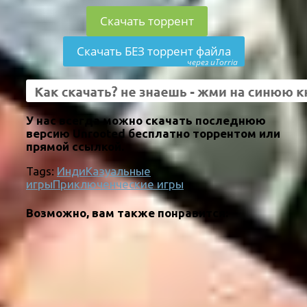
Скачать торрент
Скачать БЕЗ торрент файла
через uTorria
У нас всегда можно скачать последнюю
версию Unrooted бесплатно торрентом или
прямой ссылкой.
Tags:
Инди
Казуальные
игры
Приключенческие игры
Возможно, вам также понравится: