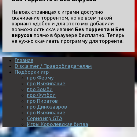
На всех страницах с играми доступно
скачивание торрентом, но не всем такой
вариант удобен и для этого мы добавили
возможность скачивания
Без торрента и Без
вирусов
прямо в браузере бесплатно. Теперь
не нужно скачивать программу для торрента.
Главная
Disclaimer / Правообладателям
Подборки игр
про Ферму
про Выживание
про Зомби
про Футбол
про Пиратов
про Динозавров
про Выживание
Серия игр GTA
Игры Королевская битва