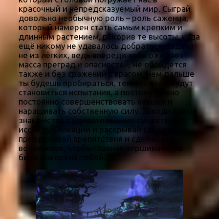
красочный и непредсказуемый мир. Сыграй
довольно необычную роль – роль саженца,
который намерен стать самым крепким и
длинным растением, покорив те высоты, куда
ещё никому не удавалось добраться. Задача
не из лёгких, ведь впереди тебя ожидает
масса преград и опасностей, не обойдется
также и без сражений с врагом. Чем дальше
ты будешь пробираться, тем сложнее будут
становиться испытания, а поэтому важно
постоянно совершенствовать навыки и
наращивать собственную силу. Заводи новые
знакомства с удивительными существами,
исследуй локации и раскрывай секреты,
преодолевай препятствия и сделай все
возможное, чтобы главная вершина мира
была покорена тобой.