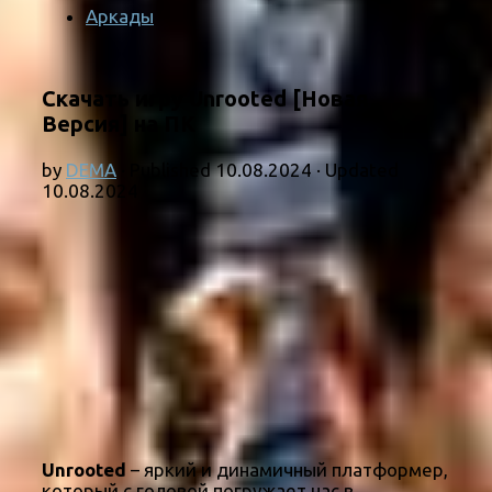
Аркады
Скачать игру Unrooted [Новая
Версия] на ПК
by
DEMA
· Published
10.08.2024
· Updated
10.08.2024
Unrooted
– яркий и динамичный платформер,
который с головой погружает нас в