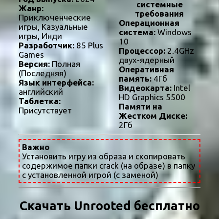
системные
Жанр:
требования
Приключенческие
Операционная
игры, Казуальные
система:
Windows
игры, Инди
10
Разработчик:
85 Plus
Процессор:
2.4GHz
Games
двух-ядерный
Версия:
Полная
Оперативная
(Последняя)
память:
4Гб
Язык интерфейса:
Видеокарта:
Intel
английский
HD Graphics 5500
Таблетка:
Памяти на
Присутствует
Жестком Диске:
2Гб
Важно
Установить игру из образа и скопировать
содержимое папки crack (на образе) в папку
с установленной игрой (с заменой)
Скачать Unrooted бесплатно