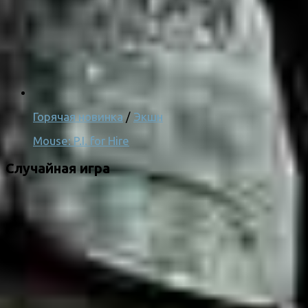
Горячая новинка
/
Экшн
Mouse: P.I. for Hire
Случайная игра