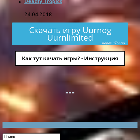
Deadly Tropics
24.04.2018
Скачать игру Uurnog
Uurnlimited
через uTorria
Как тут качать игры? - Инструкция