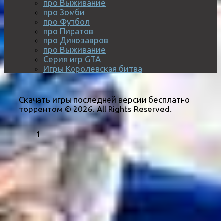
про Выживание
про Зомби
про Футбол
про Пиратов
про Динозавров
про Выживание
Серия игр GTA
Игры Королевская битва
Скачать игры последней версии бесплатно
торрентом © 2026. All Rights Reserved.
1