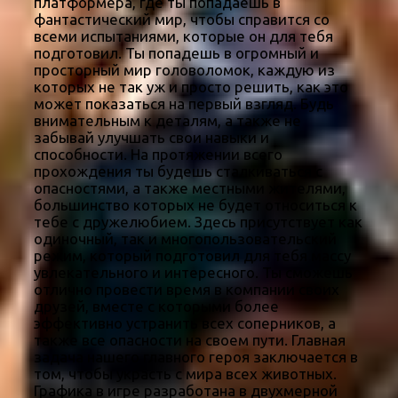
платформера, где ты попадаешь в
фантастический мир, чтобы справится со
всеми испытаниями, которые он для тебя
подготовил. Ты попадешь в огромный и
просторный мир головоломок, каждую из
которых не так уж и просто решить, как это
может показаться на первый взгляд. Будь
внимательным к деталям, а также не
забывай улучшать свои навыки и
способности. На протяжении всего
прохождения ты будешь сталкиваться с
опасностями, а также местными жителями,
большинство которых не будет относиться к
тебе с дружелюбием. Здесь присутствует как
одиночный, так и многопользовательский
режим, который подготовил для тебя массу
увлекательного и интересного. Ты сможешь
отлично провести время в компании своих
друзей, вместе с которыми более
эффективно устранить всех соперников, а
также все опасности на своем пути. Главная
задача нашего главного героя заключается в
том, чтобы украсть с мира всех животных.
Графика в игре разработана в двухмерной