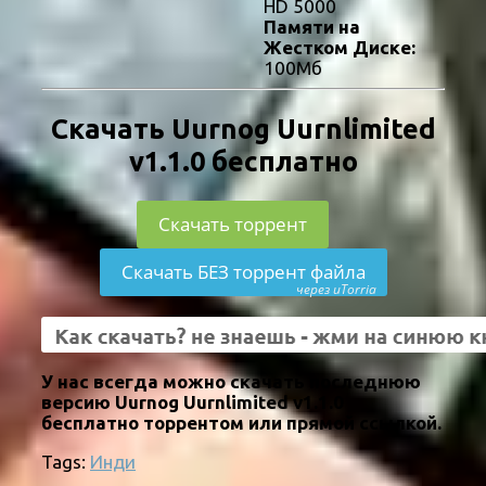
HD 5000
Памяти на
Жестком Диске:
100Мб
Скачать Uurnog Uurnlimited
v1.1.0 бесплатно
Скачать торрент
Скачать БЕЗ торрент файла
через uTorria
У нас всегда можно скачать последнюю
версию Uurnog Uurnlimited v1.1.0
бесплатно торрентом или прямой ссылкой.
Tags:
Инди