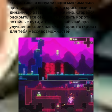
стилистике, а визуализация максимально
простая, где ты попадешь в красочный и
динамично развивающийся мир. Старайся
раскрыть все секреты, находить короткие
потайные пути, а также не забывай про
улучшения своих навыков, корвет откроют
для тебя массу возможностей.