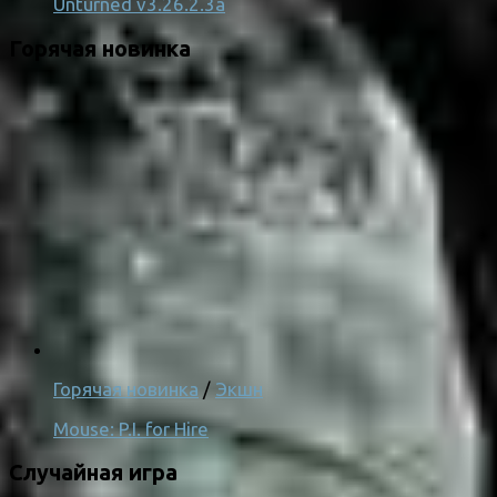
Unturned v3.26.2.3a
Горячая новинка
Горячая новинка
/
Экшн
Mouse: P.I. for Hire
Случайная игра