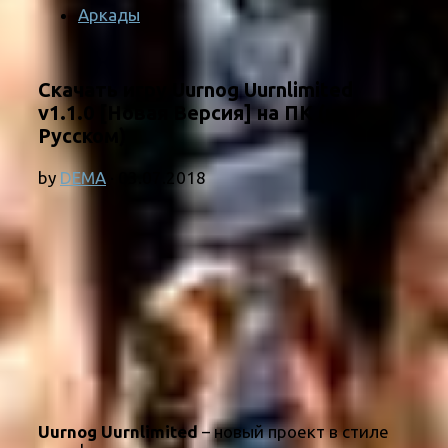
Аркады
Скачать игру Uurnog Uurnlimited
v1.1.0 [Новая Версия] на ПК (на
Русском)
by
DEMA
·
03.07.2018
Uurnog Uurnlimited
– новый проект в стиле