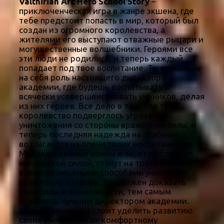
Valthirian Arc Hero School Story
–
приключенческая игра в жанре экшена, где
тебе предстоит попасть в мир, который был
создан из огромного королевства, а
жителями его выступают отважные рыцари и
могущественные волшебники. Героями все
эти люди не родились, и теперь каждый
попадает под твое воспитание. Ты возьмёшь
на себя роль настоящего директора
академии, где будешь воспитывать и
всячески усовершенствовать учеников, делая
из них героев. Все дело в том, что твое
королевство подверглось угрозе
уничтожения со стороны вражеской силы, и
теперь последняя надежда на спасение
возлагается на плечи твоих воспитанников.
Могущественные воины и те, кто обладает
магической силой, станут на тропу войны и
всеми возможными способами уничтожат
вражескую сторону. Ты должен доказать
свои силы и возможности, тем самым
становясь лучшим директором академии.
Особое внимание стоит уделить развитию
своих учеников и их комфортному