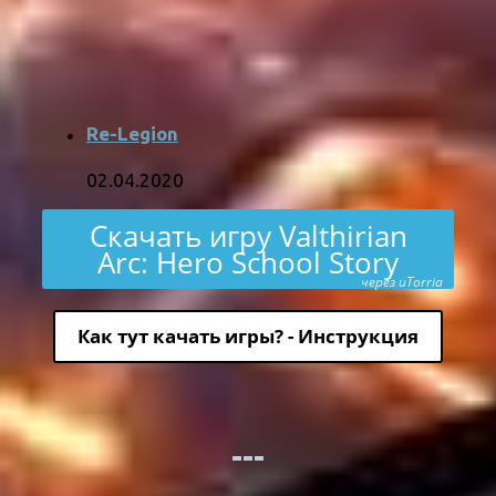
Re-Legion
02.04.2020
Скачать игру Valthirian
Arc: Hero School Story
через uTorria
Как тут качать игры? - Инструкция