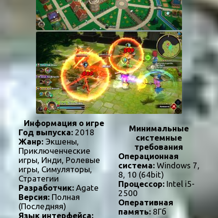
Информация о игре
Минимальные
Год выпуска:
2018
системные
Жанр:
Экшены,
требования
Приключенческие
Операционная
игры, Инди, Ролевые
система:
Windows 7,
игры, Симуляторы,
8, 10 (64bit)
Стратегии
Процессор:
Intel i5-
Разработчик:
Agate
2500
Версия:
Полная
Оперативная
(Последняя)
память:
8Гб
Язык интерфейса: