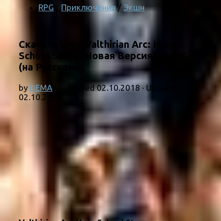
RPG
/
Приключения
/
Экшн
Скачать игру Valthirian Arc: Hero
School Story [Новая Версия] на ПК
(на Русском)
by
DEMA
· Published
02.10.2018
· Updated
02.10.2018