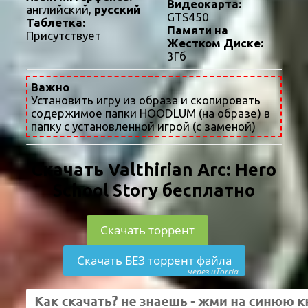
Видеокарта:
английский,
русский
GTS450
Таблетка:
Памяти на
Присутствует
Жестком Диске:
3Гб
Важно
Установить игру из образа и скопировать
содержимое папки HOODLUM (на образе) в
папку с установленной игрой (с заменой)
Скачать Valthirian Arc: Hero
School Story бесплатно
Скачать торрент
Скачать БЕЗ торрент файла
через uTorria