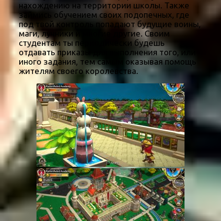
нахождению на территории школы. Также
займись обучением своих подопечных, где
под твой контроль попадают будущие воины,
маги, лучники и многие другие. Своим
студентам ты периодически будешь
отдавать приказы для выполнения того, или
иного задания, тем самым оказывая помощь
жителям своего королевства.