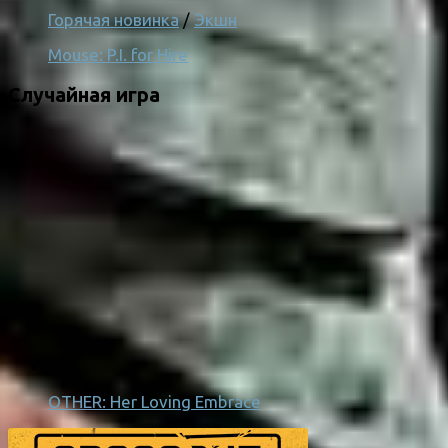
Горячая новинка
/
Экшн
Mouse: P.I. for Hire
Случайная игра
OTHER: Her Loving Embrace