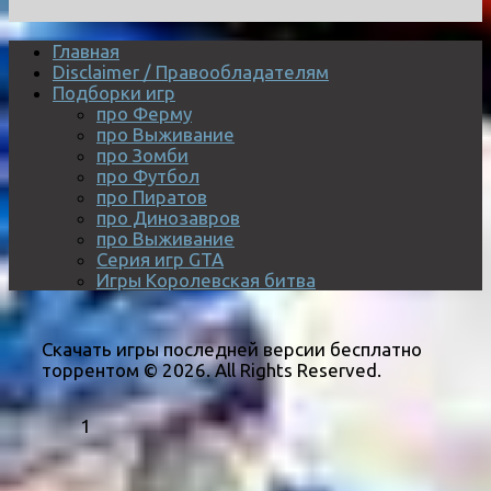
Главная
Disclaimer / Правообладателям
Подборки игр
про Ферму
про Выживание
про Зомби
про Футбол
про Пиратов
про Динозавров
про Выживание
Серия игр GTA
Игры Королевская битва
Скачать игры последней версии бесплатно
торрентом © 2026. All Rights Reserved.
1