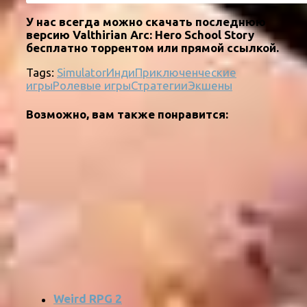
У нас всегда можно скачать последнюю
версию Valthirian Arc: Hero School Story
бесплатно торрентом или прямой ссылкой.
Tags:
Simulator
Инди
Приключенческие
игры
Ролевые игры
Стратегии
Экшены
Возможно, вам также понравится:
Weird RPG 2