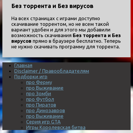
Без торрента и Без вирусов
На всех страницах с играми доступно
скачивание торрентом, но не всем такой
вариант удобен и для этого мы добавили
возможность скачивания
Без торрента и Без
вирусов
прямо в браузере бесплатно. Теперь
не нужно скачивать программу для торрента.
Главная
Disclaimer / Правообладателям
Подборки игр
про Ферму
про Выживание
про Зомби
про Футбол
про Пиратов
про Динозавров
про Выживание
Серия игр GTA
Игры Королевская битва