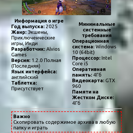
Информация о игре
Минимальные
Год выпуска:
2025
системные
Жанр:
Экшены,
требования
Приключенческие
Операционная
игры, Инди
система:
Windows
Разработчик:
Alvios
10 (64bit)
Games
Процессор:
Intel
Версия:
1.2.0 Полная
Core i5
(Последняя)
Оперативная
Язык интерфейса:
память:
4Гб
английский
Видеокарта:
GTX
Таблетка:
960
Присутствует
Памяти на
Жестком Диске:
4Гб
Важно
Скопировать содержимое архива в любую
папку и играть