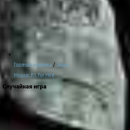
Горячая новинка
/
Экшн
Mouse: P.I. for Hire
Случайная игра