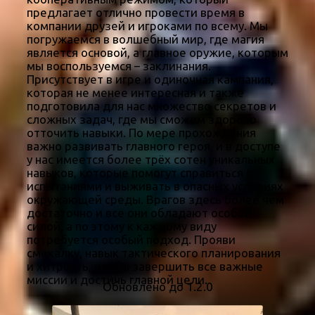
предлагает отлично провести время в
компании друзей и игроками по всему. Мы
погружаемся в волшебный мир, где магия
является основой, а главное оружие, которым
мы воспользуемся – заклинания.
Присутствует в игре и одиночная кампания,
которая не менее интересная и также
подготовила для нас множество секретов и
сложных задач, где мы сможем здорово
отточить навыки. По мере прохождения
важно развивать главного героя, и в доступе
у нас имеется более трёх сотен уникальных
навыков, которые помогут справиться с
испытаниями и выживать в опасных условиях
окружающей среды. Врагов здесь более чем
достаточно и все они обладают особой
силой, а по этому к каждому виду
потребуется особый подход. Прояви
смекалку, навык тактического планирования
и хитрость, чтобы завершить все важные
миссии и достичь главной цели.
Обновлено до 1.2.0