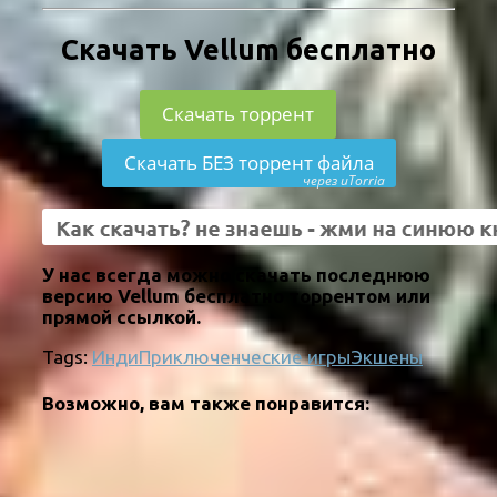
Скачать Vellum бесплатно
Скачать торрент
Скачать БЕЗ торрент файла
через uTorria
У нас всегда можно скачать последнюю
версию Vellum бесплатно торрентом или
прямой ссылкой.
Tags:
Инди
Приключенческие игры
Экшены
Возможно, вам также понравится: