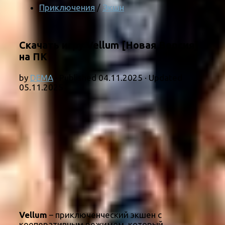
Приключения
/
Экшн
Скачать игру Vellum [Новая Версия]
на ПК
by
DEMA
· Published
04.11.2025
· Updated
05.11.2025
Vellum
– приключенческий экшен с
кооперативным режимом, который