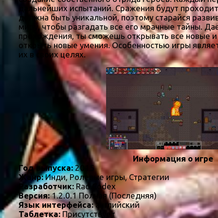
дальнейших испытаний. Сражения будут проходить
должна быть уникальной, поэтому старайся разви
миру, чтобы разгадать все его мрачные тайны. Да
прохождения, ты сможешь открывать все новые и 
открыть новые умения. Особенностью игры являет
их в своих целях.
Информация о игре
Год выпуска:
2015
Жанр:
Инди, Ролевые игры, Стратегии
Разработчик:
Rad Codex
Версия:
1.2.0.1 Полная (Последняя)
Язык интерфейса:
английский
Таблетка:
Присутствует