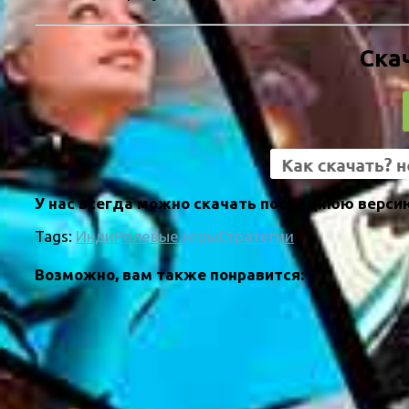
Скач
У нас всегда можно скачать последнюю версию V
Tags:
Инди
Ролевые игры
Стратегии
Возможно, вам также понравится: