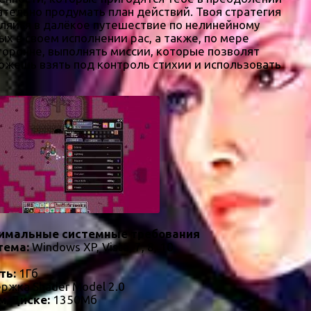
ательно продумать план действий. Твоя стратегия
вляйся в далёкое путешествие по нелинейному
х в своем исполнении рас, а также, по мере
торонне, выполнять миссии, которые позволят
ожешь взять под контроль стихии и использовать
имальные системные требования
тема:
Windows XP, Vista, 7, 8, 10
ть:
1Гб
ржка Shader Model 2.0
м Диске:
1350Мб