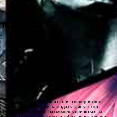
 ПК
анре РПГ, которая отправит тебя в невероятное
 полезные предметы и разгадать тайны этого
 более чем достаточно. Ты сможешь приняться за
енности, которые пригодятся тебе в преодолении