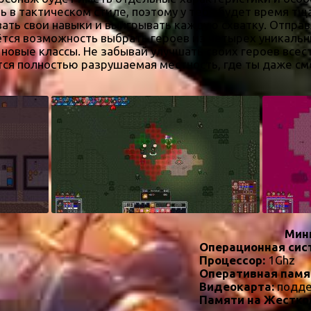
 в тактическом стиле, поэтому у тебя будет время тщ
вать свои навыки и выигрывать каждую схватку. Отпра
ётся возможность выбрать героев из четырех уникальны
новые классы. Не забывай улучшать своих героев всес
ся полностью разрушаемая местность, где ты даже см
Мин
Операционная сис
Процессор:
1Ghz
Оперативная памя
Видеокарта:
подде
Памяти на Жестко