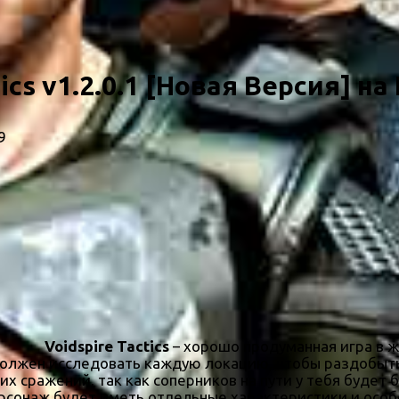
ics v1.2.0.1 [Новая Версия] на
9
Voidspire Tactics
– хорошо продуманная игра в ж
должен исследовать каждую локацию, чтобы раздобыть
их сражений, так как соперников на пути у тебя будет
рсонаж будет иметь отдельные характеристики и особ