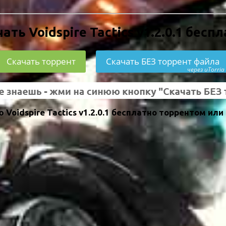
ать Voidspire Tactics v1.2.0.1 бесп
Скачать торрент
Скачать БЕЗ торрент файла
через uTorria
oidspire Tactics v1.2.0.1 бесплатно торрентом или