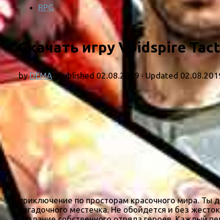
RPG
Скачать игру Voidspire Tact
by
DEMA
· Published
02.08.2019
· Updated
02.08.201
приключение по просторам красочного мира. Ты 
загадочного местечка. Не обойдется и без жесток
создание собственного отряда героев. Каждый пе