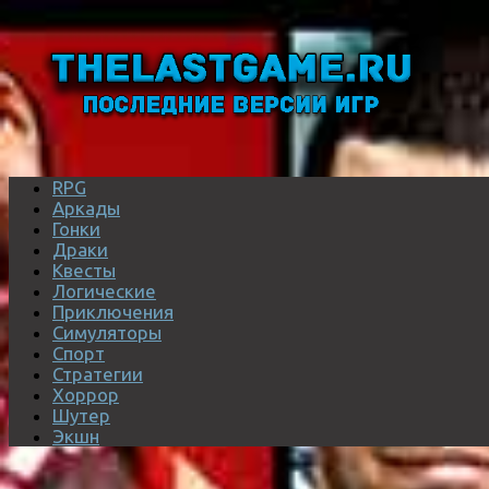
RPG
Аркады
Гонки
Драки
Квесты
Логические
Приключения
Симуляторы
Спорт
Стратегии
Хоррор
Шутер
Экшн