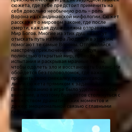
сюжета, где тебе предстоит применить на
себя довольно необычную роль – роль
Ворона из скандинавской мифологии. Сюжет
расскажет о мировом законе, где после
смерти, каждая душа должна отправиться в
Мир Богов. Многие из этих душ не могут
отыскать путь из Мира Людей, и в этом им
помогают те самые Вороны. Отправляйся
навстречу приключениям, исследуя
полностью открытый мир, проходя
испытания и раскрывая мрачные тайны,
чтобы одолеть зло и восстановить баланс. Не
обойдется без головоломок, где важно
проявить свою смекалку, продвигаясь по
линии сюжета прямиком к заданной цели.
Повествованию в игре было уделено особое
внимание, а поэтому будь готов столкнуться с
множеством драматических моментов и
даже с эмоциональной связью с главными
героями.