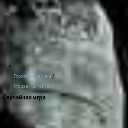
Горячая новинка
/
Экшн
Mouse: P.I. for Hire
Случайная игра