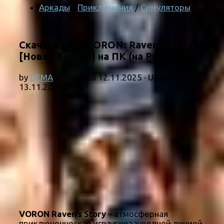
Аркады
/
Приключения
/
Симуляторы
Скачать игру VORON: Raven’s Story
[Новая Версия] на ПК (на Русском)
by
DEMA
· Published
12.11.2025
· Updated
13.11.2025
VORON Raven’s Story
– атмосферная
приключенческая игра с незаурядной линией