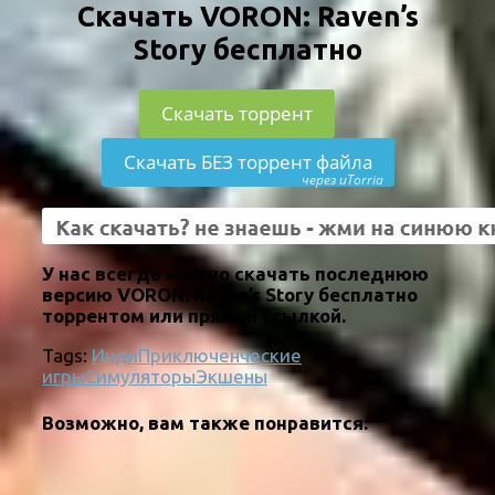
Скачать VORON: Raven’s
Story бесплатно
Скачать торрент
Скачать БЕЗ торрент файла
через uTorria
У нас всегда можно скачать последнюю
версию VORON: Raven’s Story бесплатно
торрентом или прямой ссылкой.
Tags:
Инди
Приключенческие
игры
Симуляторы
Экшены
Возможно, вам также понравится: