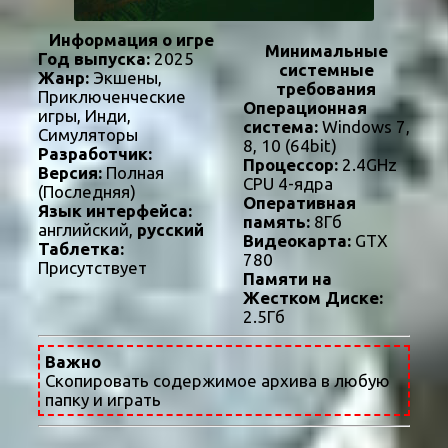
Информация о игре
Минимальные
Год выпуска:
2025
системные
Жанр:
Экшены,
требования
Приключенческие
Операционная
игры, Инди,
система:
Windows 7,
Симуляторы
8, 10 (64bit)
Разработчик:
Процессор:
2.4GHz
Версия:
Полная
CPU 4-ядра
(Последняя)
Оперативная
Язык интерфейса:
память:
8Гб
английский,
русский
Видеокарта:
GTX
Таблетка:
780
Присутствует
Памяти на
Жестком Диске:
2.5Гб
Важно
Скопировать содержимое архива в любую
папку и играть