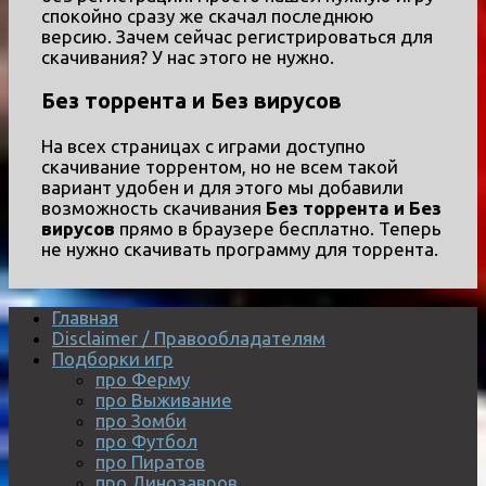
спокойно сразу же скачал последнюю
версию. Зачем сейчас регистрироваться для
скачивания? У нас этого не нужно.
Без торрента и Без вирусов
На всех страницах с играми доступно
скачивание торрентом, но не всем такой
вариант удобен и для этого мы добавили
возможность скачивания
Без торрента и Без
вирусов
прямо в браузере бесплатно. Теперь
не нужно скачивать программу для торрента.
Главная
Disclaimer / Правообладателям
Подборки игр
про Ферму
про Выживание
про Зомби
про Футбол
про Пиратов
про Динозавров