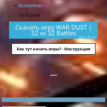
Accounting+
19.10.2018
Скачать игру WAR DUST |
32 vs 32 Battles
через uTorria
Как тут качать игры? - Инструкция