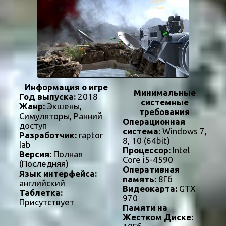
Информация о игре
Минимальные
Год выпуска:
2018
системные
Жанр:
Экшены,
требования
Симуляторы, Ранний
Операционная
доступ
система:
Windows 7,
Разработчик:
raptor
8, 10 (64bit)
lab
Процессор:
Intel
Версия:
Полная
Core i5-4590
(Последняя)
Оперативная
Язык интерфейса:
память:
8Гб
английский
Видеокарта:
GTX
Таблетка:
970
Присутствует
Памяти на
Жестком Диске: