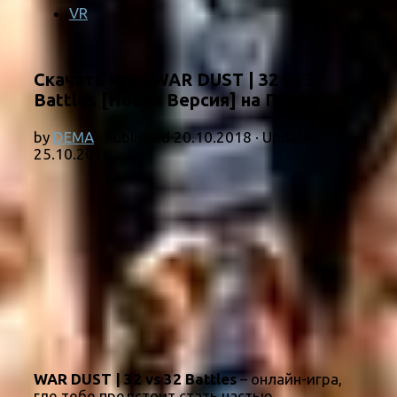
VR
Скачать игру WAR DUST | 32 vs 32
Battles [Новая Версия] на ПК
by
DEMA
· Published
20.10.2018
· Updated
25.10.2018
WAR DUST | 32 vs 32 Battles
– онлайн-игра,
где тебе предстоит стать частью