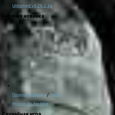
Unturned v3.26.2.3a
Горячая новинка
Горячая новинка
/
Экшн
Mouse: P.I. for Hire
Случайная игра