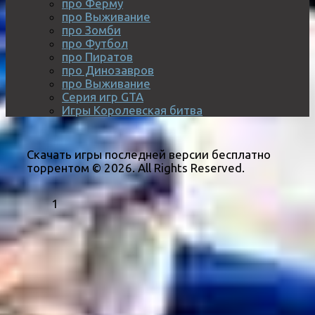
про Ферму
про Выживание
про Зомби
про Футбол
про Пиратов
про Динозавров
про Выживание
Серия игр GTA
Игры Королевская битва
Скачать игры последней версии бесплатно
торрентом © 2026. All Rights Reserved.
1