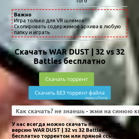
10Гб
Важно
Игра только для VR шлемов
Скопировать содержимое архива в любую
папку и играть
Скачать WAR DUST | 32 vs 32
Battles бесплатно
Скачать торрент
Скачать БЕЗ торрент файла
через uTorria
У нас всегда можно скачать последнюю
версию WAR DUST | 32 vs 32 Battles
бесплатно торрентом или прямой ссылкой.