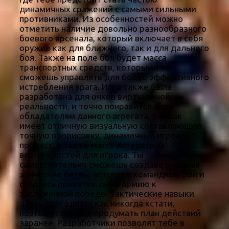
динамичных сражений с самыми сильными
противниками. Из особенностей можно
отметить наличие довольно разнообразного
боевого арсенала, который включает в себя
оружие как для ближнего, так и для дальнего
боя. Также на поле боя будет масса
транспортных средств, которыми ты
сможешь управлять для более эффективного
истребления врага. Игра также была
разработана для очков виртуальной
реальности, и точно понравится всем
обладателям данного агрегата, так как
имеет отличную визуальную составляющую,
точную прорисовку, динамичный игровой
процесс, а также массу интересных
возможностей для игрока. Ты
самостоятельно сможешь создавать самые
эпические битвы, вступая в командный бой и
стараясь приветик свою армию к
заслуженной победе. Тактические навыки
здесь пригодятся как никогда кстати,
поэтому старайся продумать план действий
заранее. Разработчики позволят тебе в