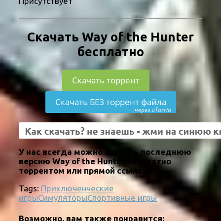
Присутствует
Скачать Way of the Hunter
бесплатно
Скачать торрент
Скачать БЕЗ торрент файла
через uTorria
У нас всегда можно скачать последнюю
версию Way of the Hunter бесплатно
торрентом или прямой ссылкой.
Tags:
Приключенческие
игры
Симуляторы
Спортивные игры
Возможно, вам также понравится: