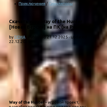
Приключения
/
Симуляторы
Скачать игру Way of the Hunter
[Новая Версия] на ПК (на Русском)
by
DEMA
· Published
21.12.2025
· Updated
22.12.2025
Way of the Hunter
– игровой проект,
разработанный в жанре шутера, где мы