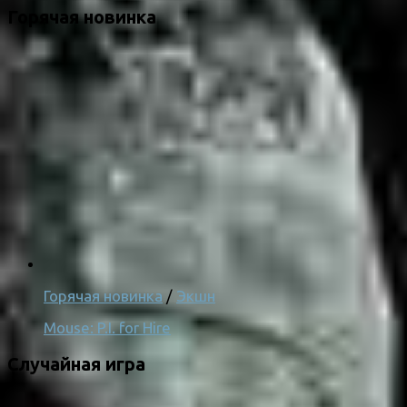
Горячая новинка
Горячая новинка
/
Экшн
Mouse: P.I. for Hire
Случайная игра