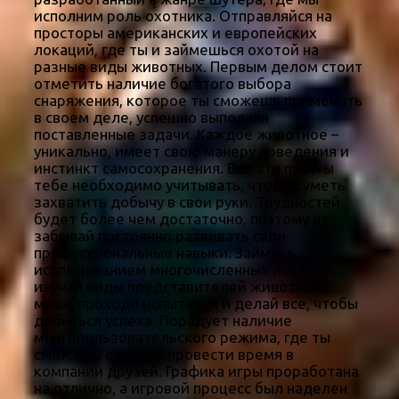
исполним роль охотника. Отправляйся на
просторы американских и европейских
локаций, где ты и займешься охотой на
разные виды животных. Первым делом стоит
отметить наличие богатого выбора
снаряжения, которое ты сможешь применить
в своем деле, успешно выполняя
поставленные задачи. Каждое животное –
уникально, имеет свою манеру поведения и
инстинкт самосохранения. Все эти пункты
тебе необходимо учитывать, чтобы суметь
захватить добычу в свои руки. Трудностей
будет более чем достаточно, поэтому не
забывай постоянно развивать свои
профессиональные навыки. Займись
исследованием многочисленных локаций,
изучай виды представителей животного
мира, проходи испытания и делай все, чтобы
добиться успеха. Порадует наличие
многопользовательского режима, где ты
сможешь отлично провести время в
компании друзей. Графика игры проработана
на отлично, а игровой процесс был наделен