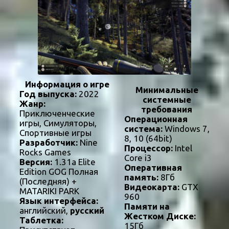
Информация о игре
Минимальные
Год выпуска:
2022
системные
Жанр:
требования
Приключенческие
Операционная
игры, Симуляторы,
система:
Windows 7,
Спортивные игры
8, 10 (64bit)
Разработчик:
Nine
Процессор:
Intel
Rocks Games
Core i3
Версия:
1.31a Elite
Оперативная
Edition GOG Полная
память:
8Гб
(Последняя) +
Видеокарта:
GTX
MATARIKI PARK
960
Язык интерфейса:
Памяти на
английский,
русский
Жестком Диске:
Таблетка:
15Гб