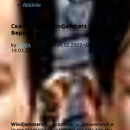
Аркады
Скачать игру Windjammers 2 [Новая
Версия] на ПК
by
DEMA
· Published
01.02.2022
· Updated
19.03.2022
Windjammers 2
– новая часть динамичной и
увлекательной спортивной аркады, где мы