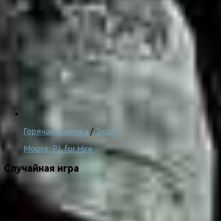
Горячая новинка
/
Экшн
Mouse: P.I. for Hire
Случайная игра