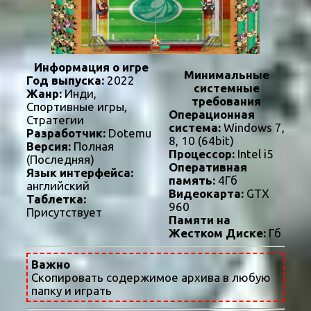
Информация о игре
Минимальные
Год выпуска:
2022
системные
Жанр:
Инди,
требования
Спортивные игры,
Операционная
Стратегии
система:
Windows 7,
Разработчик:
Dotemu
8, 10 (64bit)
Версия:
Полная
Процессор:
Intel i5
(Последняя)
Оперативная
Язык интерфейса:
память:
4Гб
английский
Видеокарта:
GTX
Таблетка:
960
Присутствует
Памяти на
Жестком Диске:
Гб
Важно
Скопировать содержимое архива в любую
папку и играть