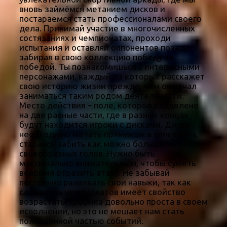
вновь займёмся метанием дисков и
постараемся стать профессионалами своего
дела. Принимай участие в многочисленных
состязаниях и чемпионатах, проходи
испытания и оставляй оппонентов позади,
забирая в свою коллекцию победу за
победой. Ты познакомишься с интересными
персонажами, каждый из которых расскажет
свою историю жизни прежде, чем он начал
заниматься таким родом деятельности.
Место действия – поле, которое разделено
на две равные части, где в разных концах
будут находится игроки с дисками. Диски
необходимо метать прямиком в соперника,
стараясь забить как можно больше
своеобразных голов. Нужно быть
максимально внимательным, чтобы суметь
вовремя отразить атаку. Не забывай
постоянно развивать свои навыки, так как
сложность чемпионатов имеет свойство
возрастать. Графика довольно проста в своем
исполнении, но это не мешает нам стать
полноценной частью событий.