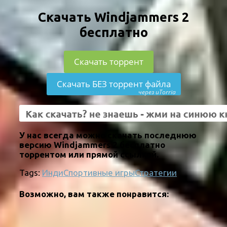
Скачать Windjammers 2
бесплатно
Скачать торрент
Скачать БЕЗ торрент файла
через uTorria
У нас всегда можно скачать последнюю
версию Windjammers 2 бесплатно
торрентом или прямой ссылкой.
Tags:
Инди
Спортивные игры
Стратегии
Возможно, вам также понравится: