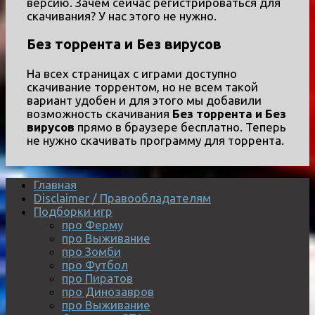
версию. Зачем сейчас регистрироваться для
скачивания? У нас этого не нужно.
Без торрента и Без вирусов
На всех страницах с играми доступно
скачивание торрентом, но не всем такой
вариант удобен и для этого мы добавили
возможность скачивания
Без торрента и Без
вирусов
прямо в браузере бесплатно. Теперь
не нужно скачивать программу для торрента.
Главная
Disclaimer / Правообладателям
Подборки игр
про Ферму
про Выживание
про Зомби
про Футбол
про Пиратов
про Динозавров
про Выживание