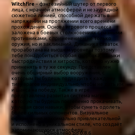
Witchfire
– фэнтезийный шутер от первого
лица, с мрачной атмосферой и незаурядной
сюжетной линией, способной держать в
напряжении на протяжении всего времени
прохождения. Основа игрового процесса
заложена в боевых столкновениях с разными
противниками, с применением не только
оружия, но и заклинаний. Динамика схваток
проработана на высшем уровне, а поэтому
тебе понадобиться особая сноровка, навыки
быстродействия и хитрость, которую нужно
применять в ту же секунду. Представлен
очень обширный выбор вооружения, с
которым ты будешь подходить к каждому
типу врагов индивидуально, чтобы не дать им
и шанса на победу. Также в игре
представлена развитая система магии,
которую ты будешь постепенно прокачивать,
улучшая свои навыки, чтобы суметь одолеть
более сильных оппонентов. Визуальное
оформление максимально привлекательной
и исполнено в уникальном стиле, что создаёт
запоминающуюся атмосферу.
Обновлено до 0.8.6