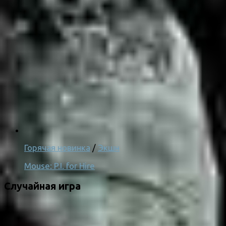
Горячая новинка
/
Экшн
Mouse: P.I. for Hire
Случайная игра