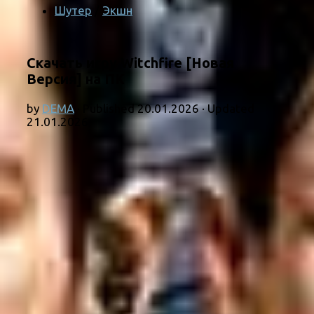
Шутер
/
Экшн
Скачать игру Witchfire [Новая
Версия] на ПК
by
DEMA
· Published
20.01.2026
· Updated
21.01.2026