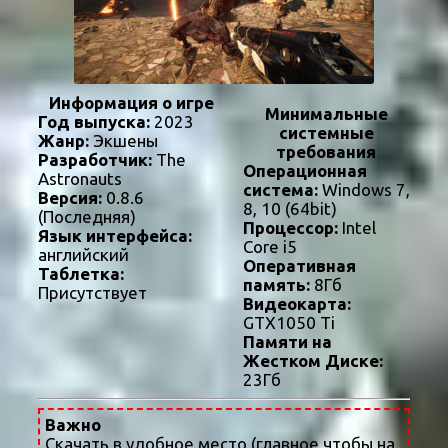
Информация о игре
Минимальные
Год выпуска:
2023
системные
Жанр:
Экшены
требования
Разработчик:
The
Операционная
Astronauts
система:
Windows 7,
Версия:
0.8.6
8, 10 (64bit)
(Последняя)
Процессор:
Intel
Язык интерфейса:
Core i5
английский
Оперативная
Таблетка:
память:
8Гб
Присутствует
Видеокарта:
GTX1050 Ti
Памяти на
Жестком Диске:
23Гб
Важно
Скачать в удобное место (главное чтобы на