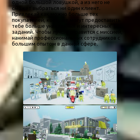
одной большой ловушкой, а из него не
сможет выбраться ни один клиент.
Привлекай как можно больше тех
покупателей, которые могут предоставить
тебе больше уникальных и интересных
заданий. Чтобы лучше справится с миссией,
нанимай профессиональных сотрудников с
большим опытом в данной сфере.