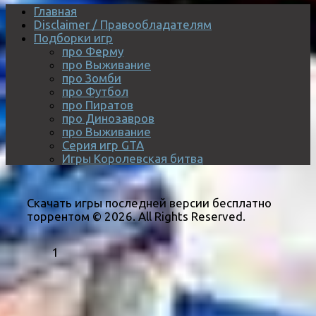
Главная
Disclaimer / Правообладателям
Подборки игр
про Ферму
про Выживание
про Зомби
про Футбол
про Пиратов
про Динозавров
про Выживание
Серия игр GTA
Игры Королевская битва
Скачать игры последней версии бесплатно
торрентом © 2026. All Rights Reserved.
1