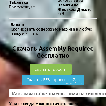
GeForce 6800
Таблетка:
Памяти на
Присутствует
Жестком Диске:
3Гб
Важно
Скопировать содержимое архива в любую
папку и играть
Скачать Assembly Required
бесплатно
Скачать торрент
Скачать БЕЗ торрент файла
через uTorria
У нас всегда можно скачать последнюю