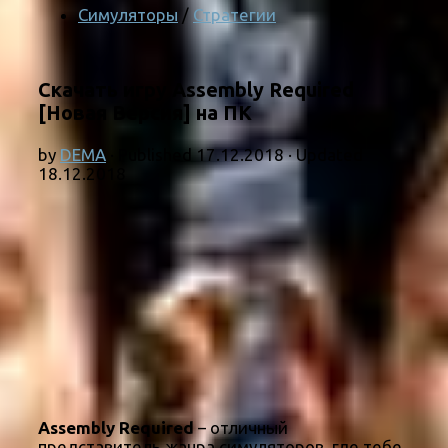
Симуляторы
/
Стратегии
Скачать игру Assembly Required
[Новая Версия] на ПК
by
DEMA
· Published
17.12.2018
· Updated
18.12.2018
Assembly Required
– отличный
представитель жанра симуляторов, где тебе