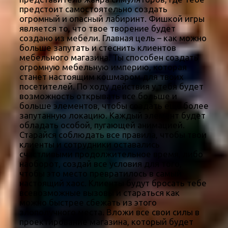
предстоит самостоятельно создать
огромный и опасный лабиринт. Фишкой игры
является то, что твое творение будет
создано из мебели. Главная цель – как можно
больше запутать и стеснить клиентов
мебельного магазина. Ты способен создать
огромную мебельную империю, которая
станет настоящим кошмаром для твоих
посетителей. По ходу действия у тебя будет
возможность открывать все больше и
больше элементов, чтобы создать ещё более
запутанную локацию. Каждый элемент будет
обладать особой, пугающей анимацией.
Старайся соблюдать все правила, чтобы твои
клиенты и сотрудники оставались
счастливыми продолжительное время, либо
наоборот, создай все условия для того,
чтобы это место превратилось в самый
настоящий хаос. Клиенты будут бросать тебе
всевозможные вызовы и стараться как
можно быстрее сбежать из этого
злополучного места. Вложи все свои силы в
проектирование магазина, который будет