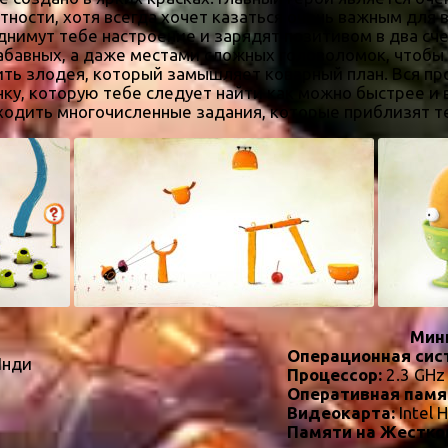
ности, хотя всегда хочет казаться очень важным для в
днимут тебе настроение и зарядят позитивом в два сч
абавных, а даже местами сложных головоломок, чтобы д
ить злодея, который замышляет коварный план. Вся пр
ку, которую тебе следует найти как можно быстрее и в
ходить многочисленные задания, которые приблизят 
Мин
Операционная сис
Инди
Процессор:
2.3 GHz
Оперативная памя
Видеокарта:
Intel 
Памяти на Жестко