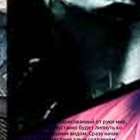
в двухмерный, как будто нарисованный от руки мир,
го героя, который безустанно будет липнуть ко
ессом, так и своим внешним видом. Сразу начав
чень вредным, и даже местами злым созданием,