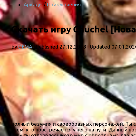
Аркады
/
Приключения
Скачать игру Chuchel [Нова
by
DEMA
· Published
27.12.2018
· Updated
07.01.202
полный безумия и своеобразных персонажей. Ты с
всем, кто повстречается у него на пути. Данный п
игру ты отправляешься в мир сюрреализма, где вс