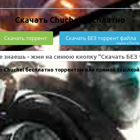
Скачать Chuchel бесплатно
Скачать торрент
Скачать БЕЗ торрент файла
через uTorria
 Chuchel бесплатно торрентом или прямой ссылкой
ы