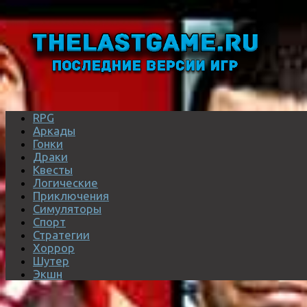
RPG
Аркады
Гонки
Драки
Квесты
Логические
Приключения
Симуляторы
Спорт
Стратегии
Хоррор
Шутер
Экшн