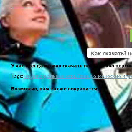
У нас всегда можно скачать последнюю версию
Tags:
Инди
Казуальные игры
Приключенческие игр
Возможно, вам также понравится: