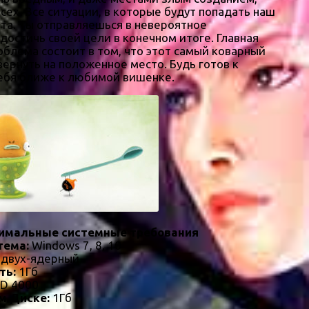
сех. Все ситуации, в которые будут попадать наш
ета. Ты отправляешься в невероятное
остичь своей цели в конечном итоге. Главная
облема состоит в том, что этот самый коварный
ернуть на положенное место. Будь готов к
тебя ближе к любимой вишенке.
имальные системные требования
тема:
Windows 7, 8, 10
 двух-ядерный
ть:
1Гб
HD 4000
м Диске:
1Гб