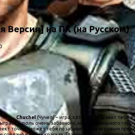
я Версия] на ПК (на Русском)
0
Chuchel
(Чучел) – игра, которая отправит тебя 
ыграешь роль очень забавного, и даже смешного главно
роект точно сможет тебя позабавить, как игровым проц
е создано в ярких красках. Главный герой является о