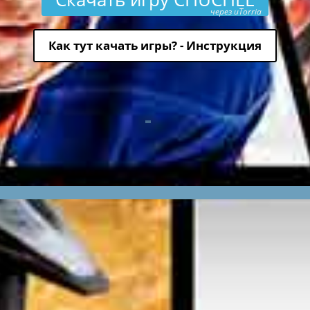
через uTorria
Как тут качать игры? - Инструкция