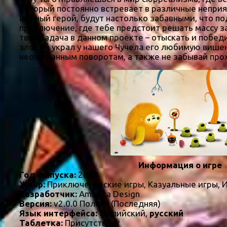
который постоянно встревает в различные неприят
важный герой, будут настолько забавными, что по
приключение, где тебе предстоит решать массу з
твоя задача в данном проекте – отыскать и побед
злодей украл у нашего Чучела его любимую вишен
неожиданным поворотам, а также не забывай про
Информация о игре
Год выпуска:
2018
Жанр:
Приключенческие игры, Казуальные игры, 
Разработчик:
Amanita Design
Версия:
v2.0.0 Полная (Последняя)
Язык интерфейса:
английский,
русский
Таблетка:
Присутствует