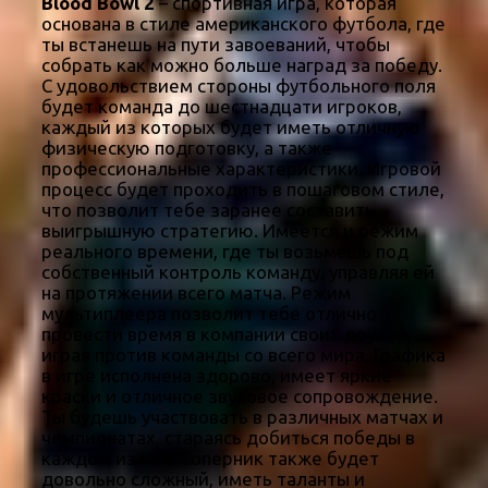
Blood Bowl 2
– спортивная игра, которая
основана в стиле американского футбола, где
ты встанешь на пути завоеваний, чтобы
собрать как можно больше наград за победу.
С удовольствием стороны футбольного поля
будет команда до шестнадцати игроков,
каждый из которых будет иметь отличную
физическую подготовку, а также
профессиональные характеристики. Игровой
процесс будет проходить в пошаговом стиле,
что позволит тебе заранее составить
выигрышную стратегию. Имеется и режим
реального времени, где ты возьмёшь под
собственный контроль команду, управляя ей
на протяжении всего матча. Режим
мультиплеера позволит тебе отлично
провести время в компании своих друзей,
играя против команды со всего мира. Графика
в игре исполнена здорово, имеет яркие
краски и отличное звуковое сопровождение.
Ты будешь участвовать в различных матчах и
чемпионатах, стараясь добиться победы в
каждом из них. Соперник также будет
довольно сложный, иметь таланты и