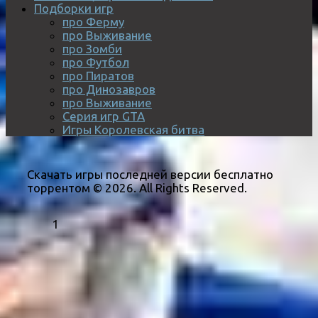
Подборки игр
про Ферму
про Выживание
про Зомби
про Футбол
про Пиратов
про Динозавров
про Выживание
Серия игр GTA
Игры Королевская битва
Скачать игры последней версии бесплатно
торрентом © 2026. All Rights Reserved.
1