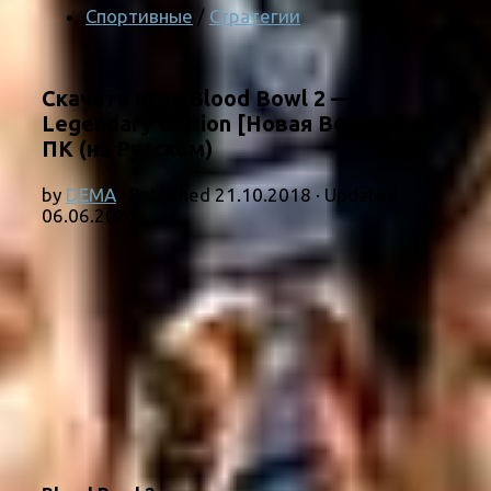
Спортивные
/
Стратегии
Скачать игру Blood Bowl 2 —
Legendary Edition [Новая Версия] на
ПК (на Русском)
by
DEMA
· Published
21.10.2018
· Updated
06.06.2021