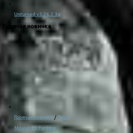
Unturned v3.26.2.3a
Горячая новинка
Горячая новинка
/
Экшн
Mouse: P.I. for Hire