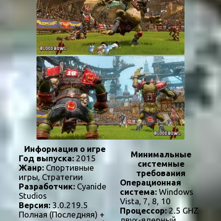
Информация о игре
Минимальные
Год выпуска:
2015
системные
Жанр:
Спортивные
требования
игры, Стратегии
Операционная
Разработчик:
Cyanide
система:
Windows
Studios
Vista, 7, 8, 10
Версия:
3.0.219.5
Процессор:
2.5 GHZ
Полная (Последняя) +
двух-ядерный