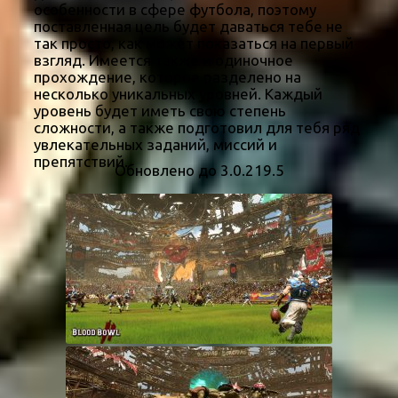
особенности в сфере футбола, поэтому
поставленная цель будет даваться тебе не
так просто, как может показаться на первый
взгляд. Имеется также и одиночное
прохождение, которое разделено на
несколько уникальных уровней. Каждый
уровень будет иметь свою степень
сложности, а также подготовил для тебя ряд
увлекательных заданий, миссий и
препятствий.
Обновлено до 3.0.219.5