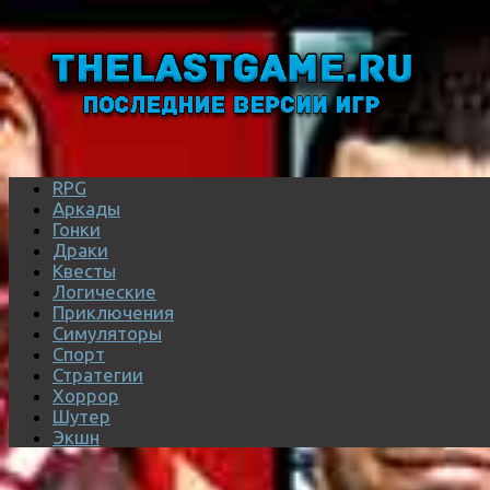
RPG
Аркады
Гонки
Драки
Квесты
Логические
Приключения
Симуляторы
Спорт
Стратегии
Хоррор
Шутер
Экшн