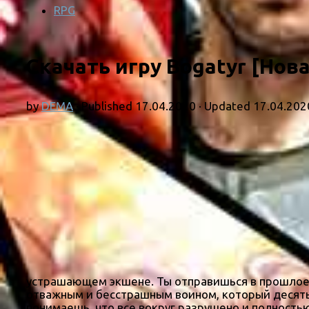
RPG
Скачать игру Bogatyr [Нова
by
DEMA
· Published
17.04.2020
· Updated
17.04.202
устрашающем экшене. Ты отправишься в прошлое, 
отважным и бесстрашным воином, который десять 
понимаешь, что все вокруг разрушено и полностью