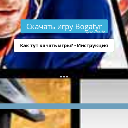
Скачать игру Bogatyr
через uTorria
Как тут качать игры? - Инструкция