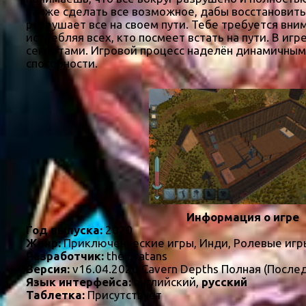
также сделать все возможное, дабы восстановить
разрушает все на своем пути. Тебе требуется вн
истребляя всех, кто посмеет встать на пути. В 
секретами. Игровой процесс наделён динамичными
способности.
Информация о игре
Год выпуска:
2020
Жанр:
Приключенческие игры, Инди, Ролевые игр
Разработчик:
the Bratans
Версия:
v16.04.2020 Cavern Depths Полная (После
Язык интерфейса:
английский,
русский
Таблетка:
Присутствует