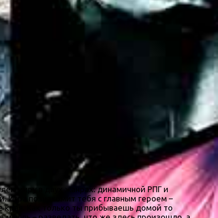
лен миру в двух жанрах: динамичной РПГ и
. Игра познакомит тебя с главным героем –
е края. Как только ты прибываешь домой то
а мысль – разведать, что же здесь произошло, а