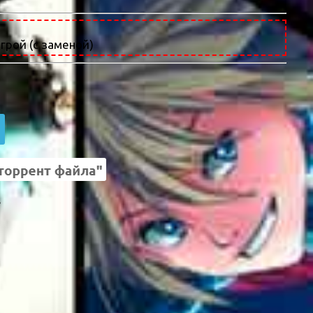
грой (с заменой)
.