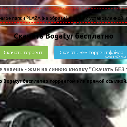
мое папки PLAZA (на образе) в папку с установленной и
Скачать Bogatyr бесплатно
Скачать торрент
Скачать БЕЗ торрент файла
через uTorria
 Bogatyr бесплатно торрентом или прямой ссылкой