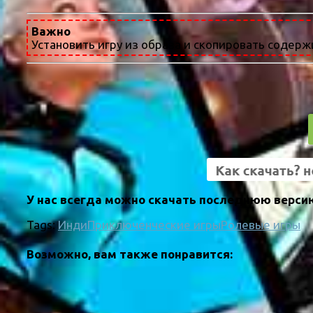
Важно
Установить игру из образа и скопировать содержи
У нас всегда можно скачать последнюю версию
Tags:
Инди
Приключенческие игры
Ролевые игры
Возможно, вам также понравится: