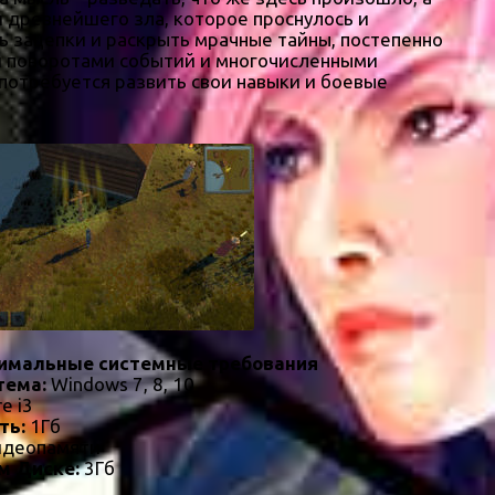
 древнейшего зла, которое проснулось и
ь зацепки и раскрыть мрачные тайны, постепенно
ыми поворотами событий и многочисленными
потребуется развить свои навыки и боевые
имальные системные требования
тема:
Windows 7, 8, 10
re i3
ть:
1Гб
идеопамяти
м Диске:
3Гб