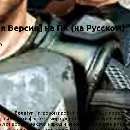
я Версия] на ПК (на Русском)
0
Bogatyr
– игровой проект, который был представ
а именно в фэнтези мир существующий в Древней Руси
лет воевал за свой народ и наконец вернулся в родны
 опустошено. Теперь в твоей голове кроется лишь одн