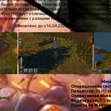
 былое процветание земель. Все дело в существовании
имательно исследовать окружающие локации, раздобыт
игре присутствует отличная линия сюжета с неожиданн
 сражениями с разными типами воинов, поэтому тебе 
Обновлено до v16.04.2020 Cavern Depths
Мин
Операционная сис
ы
Процессор:
Intel Co
Оперативная памя
дняя)
Видеокарта:
1Гб в
Памяти на Жестко