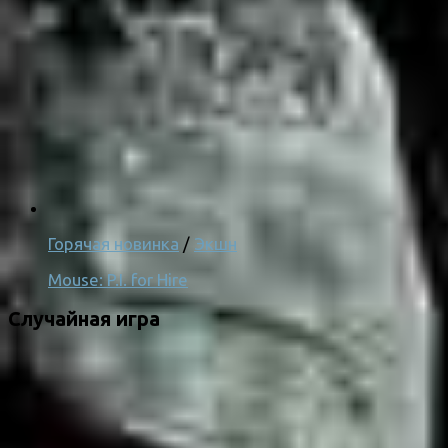
Горячая новинка
/
Экшн
Mouse: P.I. for Hire
Случайная игра