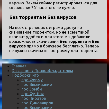
версию. Зачем сейчас регистрироваться для
скачивания? У нас этого не нужно.
Без торрента и Без вирусов
На всех страницах с играми доступно
скачивание торрентом, но не всем такой
вариант удобен и для этого мы добавили
возможность скачивания
Без торрента и Без
вирусов
прямо в браузере бесплатно. Теперь
не нужно скачивать программу для торрента.
Главная
Disclaimer / Правообладателям
Подборки игр
про Ферму
про Выживание
про Зомби
про Футбол
про Пиратов
про Динозавров
про Выживание