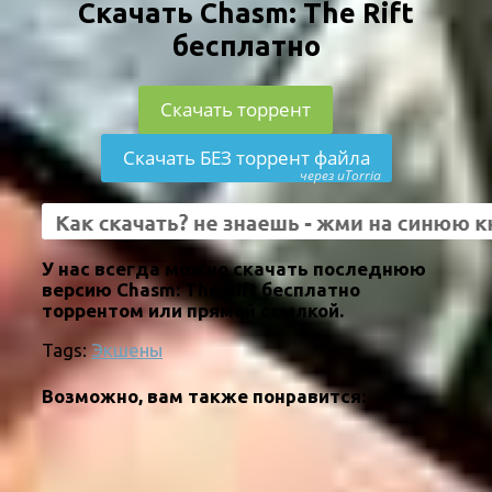
Скачать Chasm: The Rift
бесплатно
Скачать торрент
Скачать БЕЗ торрент файла
через uTorria
У нас всегда можно скачать последнюю
версию Chasm: The Rift бесплатно
торрентом или прямой ссылкой.
Tags:
Экшены
Возможно, вам также понравится: