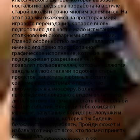
ностальгию, ведь она проработана в стиле
старой школы и точно многим вспомнится. На
этот раз мы окажемся на просторах мира
игрового переиздания, которое вновь
подготовило для нас не мало испытаний и
столкновений с коварными оппонентами.
Главной особенностью выпуска является
именно его точно проработанное
графическое исполнение, которое
поддерживает разрешение 4k. Игра
позволит пользователям, которые являются
заядлыми любителями подобных старых
проектов, запустить любимые схватки на
современных системах и полностью
погрузиться в атмосферу. Более того,
прохождение показано с видом от первого
лица, поэтому ты сумеешь стать полноценной
частью событий. Впереди тебя ожидают
мрачные, запутанные коридоры, ловушки и
коварные монстры, которых ты будешь
безжалостно истреблять. Пройди сюжет и
избавь этот мир от всех, кто посмел принять
сторону зла.
Обновлено до 1.0.22