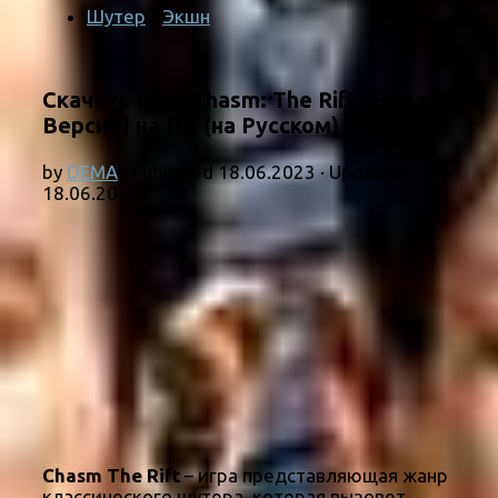
Шутер
/
Экшн
Скачать игру Chasm: The Rift [Новая
Версия] на ПК (на Русском)
by
DEMA
· Published
18.06.2023
· Updated
18.06.2023
Chasm The Rift
– игра представляющая жанр
классического шутера, которая вызовет