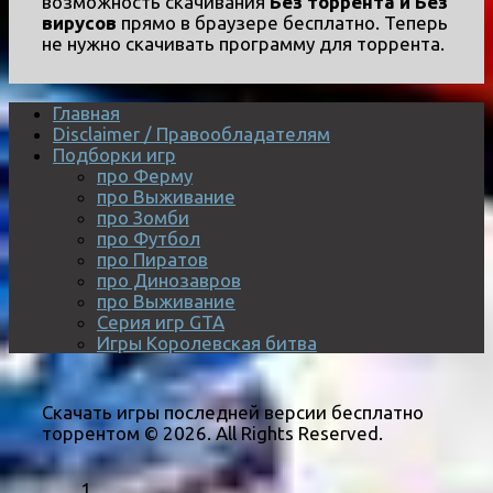
возможность скачивания
Без торрента и Без
вирусов
прямо в браузере бесплатно. Теперь
не нужно скачивать программу для торрента.
Главная
Disclaimer / Правообладателям
Подборки игр
про Ферму
про Выживание
про Зомби
про Футбол
про Пиратов
про Динозавров
про Выживание
Серия игр GTA
Игры Королевская битва
Скачать игры последней версии бесплатно
торрентом © 2026. All Rights Reserved.
1