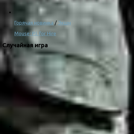
Горячая новинка
/
Экшн
Mouse: P.I. for Hire
Случайная игра