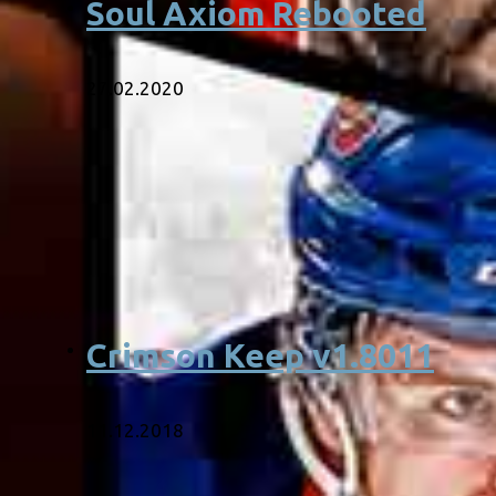
Soul Axiom Rebooted
27.02.2020
Crimson Keep v1.8011
11.12.2018