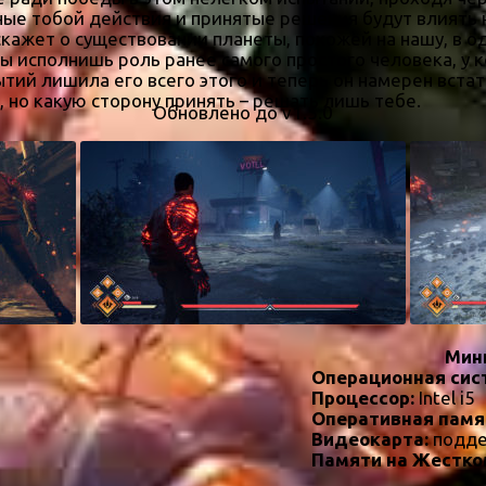
ые тобой действия и принятые решения будут влиять 
кажет о существовании планеты, похожей на нашу, в о
ы исполнишь роль ранее самого простого человека, у к
тий лишила его всего этого и теперь он намерен вста
 но какую сторону принять – решать лишь тебе.
Обновлено до v1.5.0
Мин
Операционная сис
Процессор:
Intel i5
Оперативная памя
Видеокарта:
подде
Памяти на Жестко