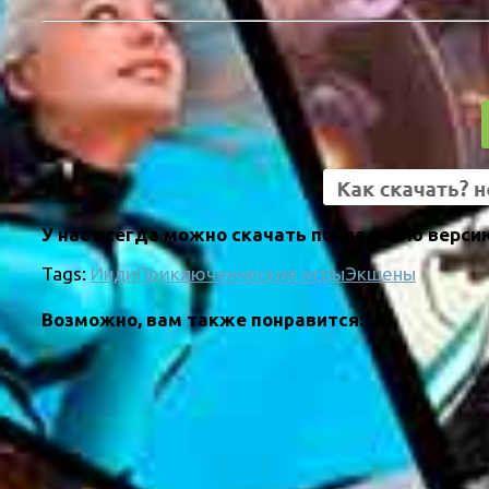
У нас всегда можно скачать последнюю версию 
Tags:
Инди
Приключенческие игры
Экшены
Возможно, вам также понравится: