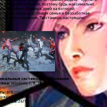
на развитие событий, поэтому будь максимально
дин из самых обычных дней на которой
оторого была счастливая семья и беззаботная
ть на пути отмщения. Ты станешь настоящим
имальные системные требования
тема:
Windows 7, 8, 10 (64bit)
ть:
8Гб
ржка DirectX 11
м Диске:
26Гб