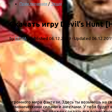
Приключения
/
Экшн
Скачать игру Devil’s Hunt 
by
DEMA
· Published
06.12.2019
· Updated
06.12.201
огромного мира фэнтези. Здесь ты возьмёшь на 
демоническими силами и ангелами. У тебя будет 
приключениям. Ты должен сделать все возможное 