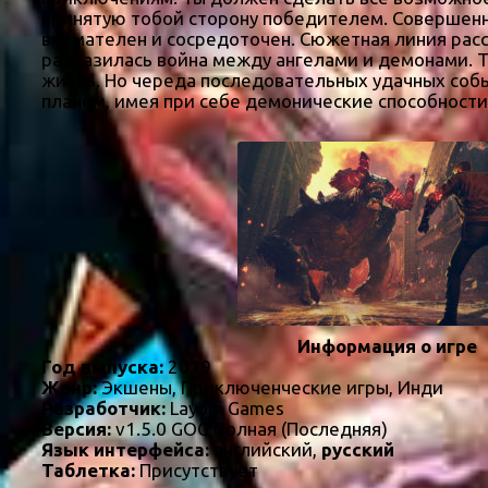
принятую тобой сторону победителем. Совершенн
внимателен и сосредоточен. Сюжетная линия расс
разразилась война между ангелами и демонами. Т
жизнь. Но череда последовательных удачных собы
плачем, имея при себе демонические способности,
Информация о игре
Год выпуска:
2019
Жанр:
Экшены, Приключенческие игры, Инди
Разработчик:
Layopi Games
Версия:
v1.5.0 GOG Полная (Последняя)
Язык интерфейса:
английский,
русский
Таблетка:
Присутствует