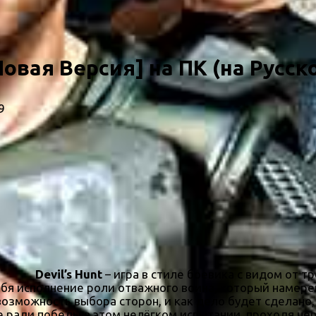
[Новая Версия] на ПК (на Русск
9
Devil’s Hunt
– игра в стиле боевика с видом от т
себя исполнение роли отважного воина, который намер
возможность выбора сторон, и как дело будет сделано
ради победы в этом нелёгком испытании, проходя чере