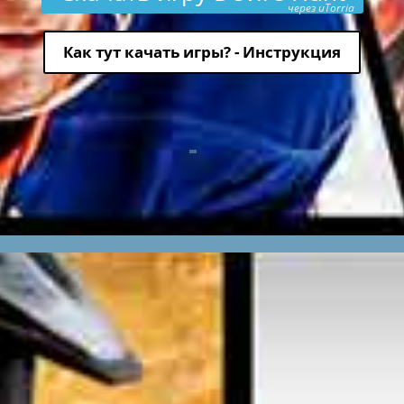
через uTorria
Как тут качать игры? - Инструкция