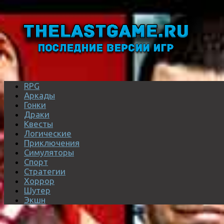
RPG
Аркады
Гонки
Драки
Квесты
Логические
Приключения
Симуляторы
Спорт
Стратегии
Хоррор
Шутер
Экшн