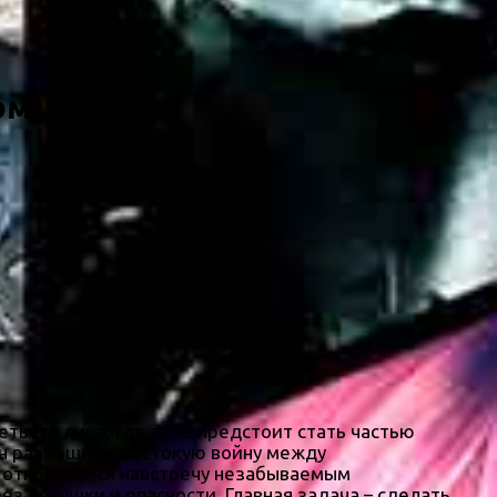
ом)
ретьего лица, где тебе предстоит стать частью
ен разрешить жестокую войну между
, отправляйся навстречу незабываемым
з ловушки и опасности. Главная задача – сделать