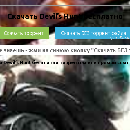
Скачать Devil’s Hunt бесплатно
Скачать торрент
Скачать БЕЗ торрент файла
через uTorria
Devil’s Hunt бесплатно торрентом или прямой ссыл