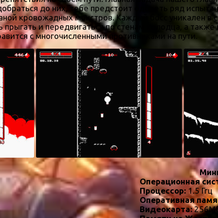
добраться до них, тебе предстоит одолеть ряд испыта
ной кровожадных монстров. Каждый босс уникален в с
 прыгать и передвигаться по стенам колодца, а также 
авится с многочисленными противниками на пути.
Мин
Операционная сис
Процессор:
1.5 Ггц
Оперативная памя
Видеокарта:
256Мб