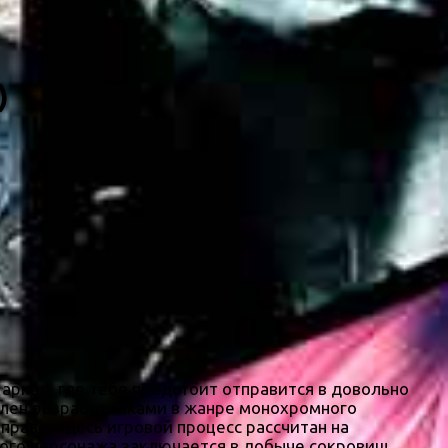
)
 аркад, где тебе предстоит отправится в довольно
влен разработчиками в жанре монохромного
право, здесь игровой процесс рассчитан на
вного персонажа заключается в добыче сокровищ,