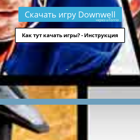
Скачать игру Downwell
через uTorria
Как тут качать игры? - Инструкция