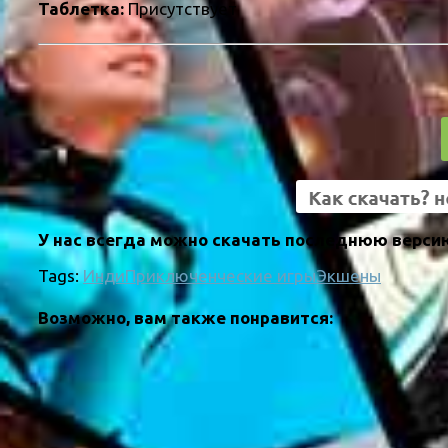
Таблетка:
Присутствует
У нас всегда можно скачать последнюю версию
Tags:
Инди
Приключенческие игры
Экшены
Возможно, вам также понравится: