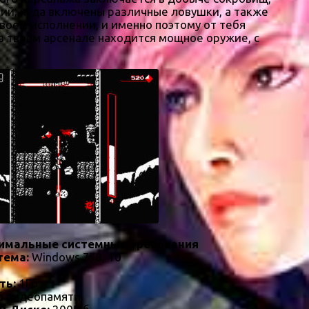
ний, куда включены различные ловушки, а также
воем исполнении, и именно поэтому от тебя
в твоём арсенале находится мощное оружие, с
имальные системные требования
тема:
Windows 7, 8, 10
ть:
1Гб
 видеопамяти