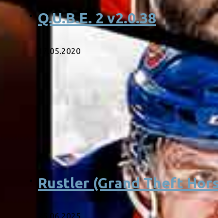
Q.U.B.E. 2 v2.0.38
17.05.2020
Rustler (Grand Theft Hor
25.06.2025