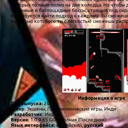
которых полным полно на дне колодца. Но чтобы 
безумные и беспощадные боссы, стоящие под охра
потребуется найти подход к каждому. Ты сможешь
помощью которого ты с лёгкостью сможешь распр
Информация о игре
Год выпуска:
2015
Жанр:
Экшены, Приключенческие игры, Инди
Разработчик:
Moppin
Версия:
1.0.0.65 GOG Полная (Последняя)
Язык интерфейса:
английский,
русский