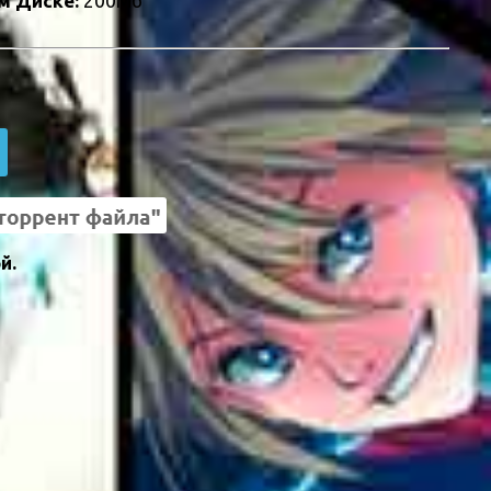
м Диске:
200Мб
й.