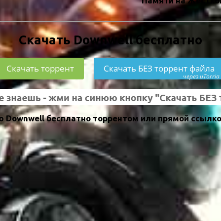
Памяти на Жестко
Скачать Downwell бесплатно
Скачать торрент
Скачать БЕЗ торрент файла
через uTorria
 Downwell бесплатно торрентом или прямой ссылко