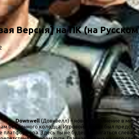
ая Версия] на ПК (на Русском
2
Downwell
(Довнвелл) – новое пополнение в мире
ам бездонного колодца. Игровой проект был предста
 платформера. Здесь ты не будешь двигаться слева на
репятствия на своем пути. Главная задача нашего гла