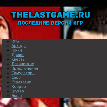
RPG
Аркады
Гонки
Драки
Квесты
Логические
Приключения
Симуляторы
Спорт
Стратегии
Хоррор
Шутер
Экшн