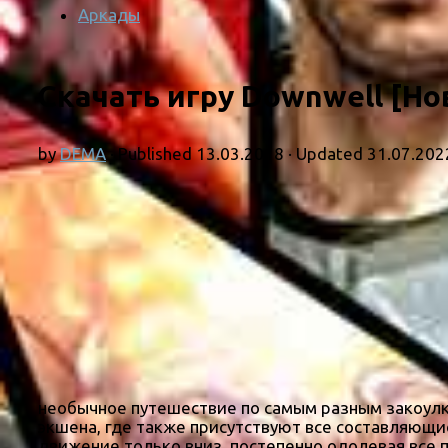
Аркады
Скачать игру Downwell [Нов
by
DEMA
· Published
13.03.2018
· Updated
31.07.202
необычное путешествие по самым разным закоулк
экшена, где также присутствуют все составляющие
движение только вниз, постепенно одолевая все п